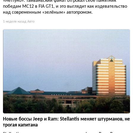
«Неттуно». Тайваньский фанат отгрохал себе памятник
победам MC12 в FIA GT1, и это выглядит как издевательство
над современным «зелёным» автопромом.
1 неделя назад
Авто
Новые боссы Jeep и Ram: Stellantis меняет штурманов, не
трогая капитана