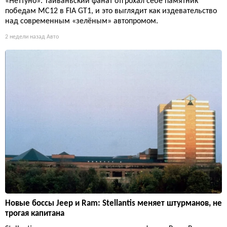
«Неттуно». Тайваньский фанат отгрохал себе памятник
победам MC12 в FIA GT1, и это выглядит как издевательство
над современным «зелёным» автопромом.
2 недели назад
Авто
Новые боссы Jeep и Ram: Stellantis меняет штурманов, не
трогая капитана