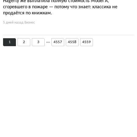
Hagerty же выплатила полную стоимость Model A,
сгоревшего в пожаре — потому что знает: классика не
продаётся по книжкам.
5 дней назад
Бизнес
...
1
2
3
4557
4558
4559