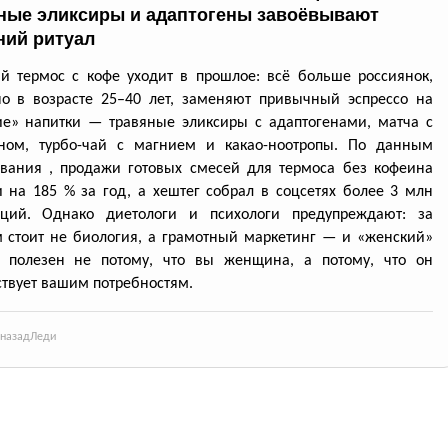
ные эликсиры и адаптогены завоёвывают
ний ритуал
й термос с кофе уходит в прошлое: всё больше россиянок,
о в возрасте 25–40 лет, заменяют привычный эспрессо на
е» напитки — травяные эликсиры с адаптогенами, матча с
еном, турбо-чай с магнием и какао-ноотропы. По данным
вания , продажи готовых смесей для термоса без кофеина
 на 185 % за год, а хештег собрал в соцсетях более 3 млн
аций. Однако диетологи и психологи предупреждают: за
 стоит не биология, а грамотный маркетинг — и «женский»
к полезен не потому, что вы женщина, а потому, что он
ствует вашим потребностям.
 назад
Леди