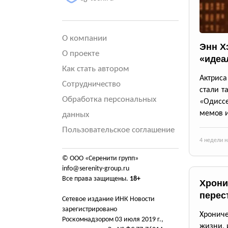
О компании
Энн Х
О проекте
«идеа
Как стать автором
Актриса
Сотрудничество
стали т
Обработка персональных
«Одиссе
мемов и
данных
Пользовательское соглашение
4 недели н
© ООО «Серенити групп»
info@serenity-group.ru
Все права защищены.
18+
Хрони
перес
Сетевое издание ИНК Новости
зарегистрировано
Хронич
Роскомнадзором 03 июля 2019 г.,
жизни, 