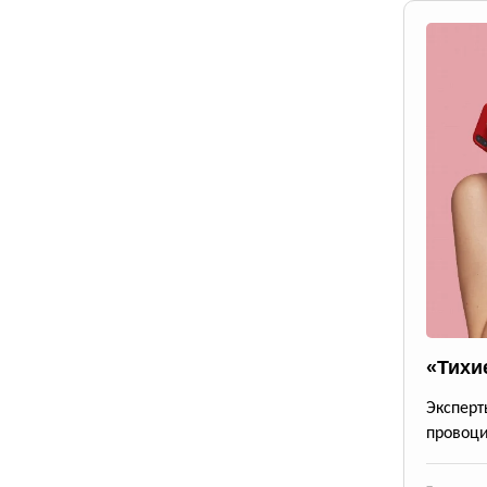
«Тихи
Экспер
провоци