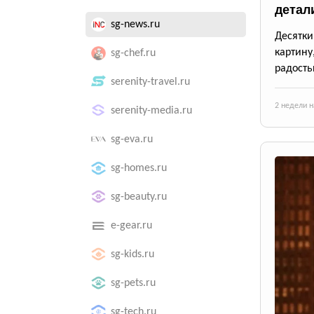
детал
sg-news.ru
Десятк
картину
sg-chef.ru
радость
serenity-travel.ru
2 недели н
serenity-media.ru
sg-eva.ru
sg-homes.ru
sg-beauty.ru
e-gear.ru
sg-kids.ru
sg-pets.ru
sg-tech.ru