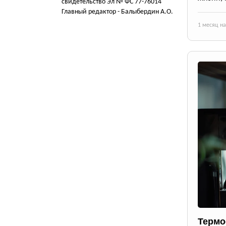
свидетельство Эл № ФС 77-76014
Главный редактор - Балыбердин А.О.
1 месяц н
Термо