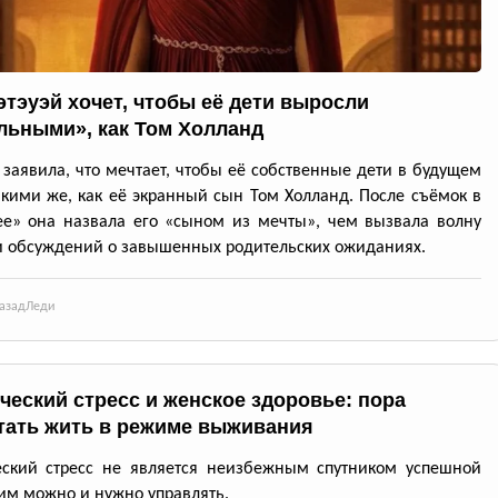
этэуэй хочет, чтобы её дети выросли
льными», как Том Холланд
 заявила, что мечтает, чтобы её собственные дети в будущем
акими же, как её экранный сын Том Холланд. После съёмок в
е» она назвала его «сыном из мечты», чем вызвала волну
 обсуждений о завышенных родительских ожиданиях.
азад
Леди
ческий стресс и женское здоровье: пора
тать жить в режиме выживания
еский стресс не является неизбежным спутником успешной
им можно и нужно управлять.