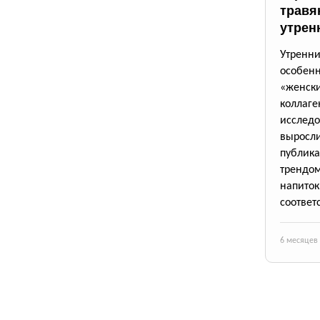
травя
утрен
Утренни
особенн
«женски
коллаг
исследо
выросли
публик
трендом
напито
соответ
6 месяцев