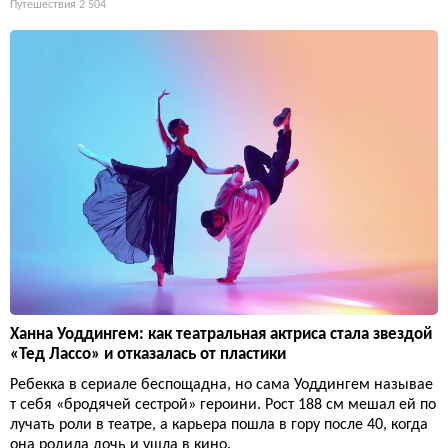
Путешествия
2 504
Ханна Уоддингем: как театральная актриса стала звездой
«Тед Лассо» и отказалась от пластики
Ребекка в сериале беспощадна, но сама Уоддингем называе
т себя «бродячей сестрой» героини. Рост 188 см мешал ей по
лучать роли в театре, а карьера пошла в гору после 40, когда
она родила дочь и ушла в кино.