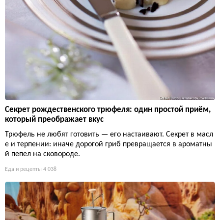
Секрет рождественского трюфеля: один простой приём,
который преображает вкус
Трюфель не любят готовить — его настаивают. Секрет в масл
е и терпении: иначе дорогой гриб превращается в ароматны
й пепел на сковороде.
Еда и рецепты
4 038