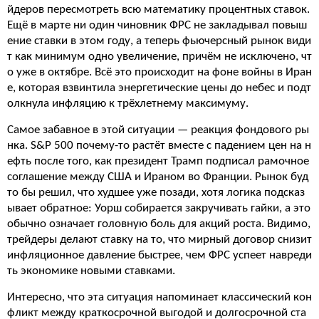
йдеров пересмотреть всю математику процентных ставок.
Ещё в марте ни один чиновник ФРС не закладывал повыш
ение ставки в этом году, а теперь фьючерсный рынок види
т как минимум одно увеличение, причём не исключено, чт
о уже в октябре. Всё это происходит на фоне войны в Иран
е, которая взвинтила энергетические цены до небес и подт
олкнула инфляцию к трёхлетнему максимуму.
Самое забавное в этой ситуации — реакция фондового ры
нка. S&P 500 почему-то растёт вместе с падением цен на н
ефть после того, как президент Трамп подписал рамочное
соглашение между США и Ираном во Франции. Рынок буд
то бы решил, что худшее уже позади, хотя логика подсказ
ывает обратное: Уорш собирается закручивать гайки, а это
обычно означает головную боль для акций роста. Видимо,
трейдеры делают ставку на то, что мирный договор снизит
инфляционное давление быстрее, чем ФРС успеет навреди
ть экономике новыми ставками.
Интересно, что эта ситуация напоминает классический кон
фликт между краткосрочной выгодой и долгосрочной ста