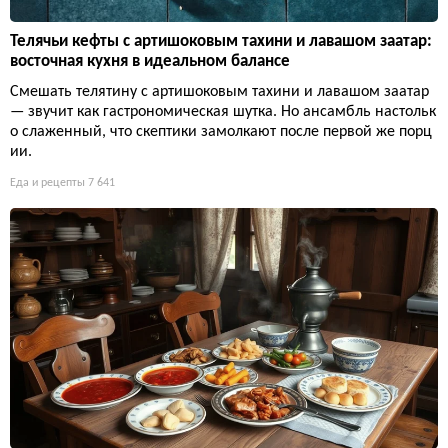
Телячьи кефты с артишоковым тахини и лавашом заатар:
восточная кухня в идеальном балансе
Смешать телятину с артишоковым тахини и лавашом заатар
— звучит как гастрономическая шутка. Но ансамбль настольк
о слаженный, что скептики замолкают после первой же порц
ии.
Еда и рецепты
7 641