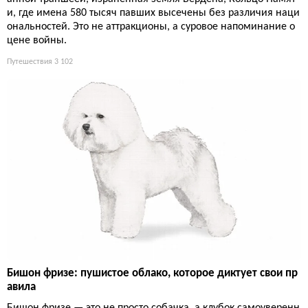
и, где имена 580 тысяч павших высечены без различия наци
ональностей. Это не аттракционы, а суровое напоминание о
цене войны.
Путешествия
3 102
Бишон фризе: пушистое облако, которое диктует свои пр
авила
Бишон фризе — это не просто собачка, а клубок самоуверенн