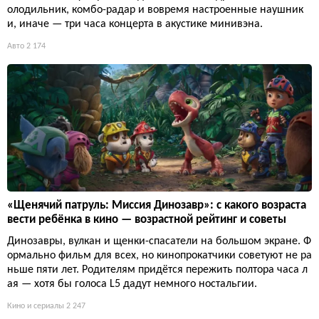
олодильник, комбо-радар и вовремя настроенные наушник
и, иначе — три часа концерта в акустике минивэна.
Авто
2 174
«Щенячий патруль: Миссия Динозавр»: с какого возраста
вести ребёнка в кино — возрастной рейтинг и советы
Динозавры, вулкан и щенки-спасатели на большом экране. Ф
ормально фильм для всех, но кинопрокатчики советуют не ра
ньше пяти лет. Родителям придётся пережить полтора часа л
ая — хотя бы голоса L5 дадут немного ностальгии.
Кино и сериалы
2 247