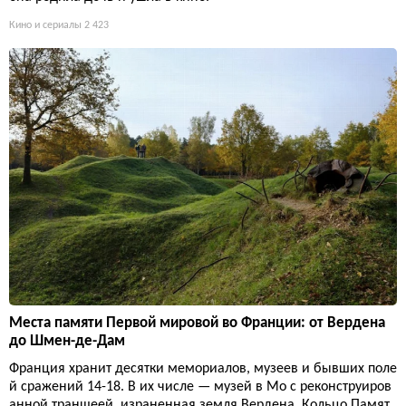
Кино и сериалы
2 423
Места памяти Первой мировой во Франции: от Вердена
до Шмен-де-Дам
Франция хранит десятки мемориалов, музеев и бывших поле
й сражений 14-18. В их числе — музей в Мо с реконструиров
анной траншеей, израненная земля Вердена, Кольцо Памят