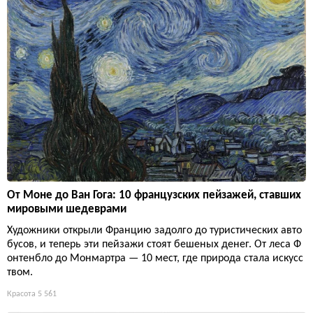
От Моне до Ван Гога: 10 французских пейзажей, ставших
мировыми шедеврами
Художники открыли Францию задолго до туристических авто
бусов, и теперь эти пейзажи стоят бешеных денег. От леса Ф
онтенбло до Монмартра — 10 мест, где природа стала искусс
твом.
Красота
5 561