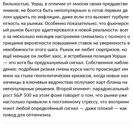
бильностью. Уорш, в отличие от многих своих предшестве
нников, не боится быть непопулярным и готов первым де
лом ударить по инфляции, даже если это вызовет турбуле
нтность на рынках. Особенно показательно, что фьючерсн
ый рынок быстро адаптировался к новой реальности: всег
о за несколько месяцев настроения сменились с полного о
трицания вероятности повышения ставок на уверенность в
неизбежности этого шага. Рынок не любит сюрпризов, но
ещё меньше он любит хаос, и ястребиная позиция Уорша
— это хотя бы предсказуемый сигнал. Собственное наблю
дение: подобная резкая смена курса часто происходит им
енно на стыке геополитических кризисов, когда новые наз
наченцы в ключевых ведомствах получают карт-бланш на
непопулярные решения. Второй момент: парадоксальный
рост S&P 500 на этом фоне говорит о том, что рынки уже
настолько привыкли к постоянному стрессу, что восприни
мают любой определённый сигнал — даже плохой — как
повод для оптимизма.