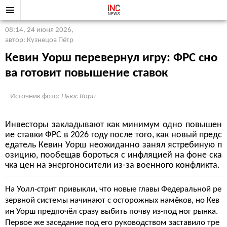
08:14, 24 июня 2026
,
автор: Кузнецов Пётр
Кевин Уорш перевернул игру: ФРС сно
ва готовит повышение ставок
Источник фото:
Ньюс Корп
Инвесторы закладывают как минимум одно повышен
ие ставки ФРС в 2026 году после того, как новый предс
едатель Кевин Уорш неожиданно занял ястребиную п
озицию, пообещав бороться с инфляцией на фоне ска
чка цен на энергоносители из-за военного конфликта.
На Уолл-стрит привыкли, что новые главы Федеральной ре
зервной системы начинают с осторожных намёков, но Кев
ин Уорш предпочёл сразу выбить почву из-под ног рынка.
Первое же заседание под его руководством заставило тре