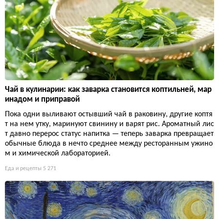
Чай в кулинарии: как заварка становится коптильней, мар
инадом и приправой
Пока одни выливают остывший чай в раковину, другие коптя
т на нем утку, маринуют свинину и варят рис. Ароматный лис
т давно перерос статус напитка — теперь заварка превращает
обычные блюда в нечто среднее между ресторанным ужино
м и химической лабораторией.
Еда и рецепты
5 271