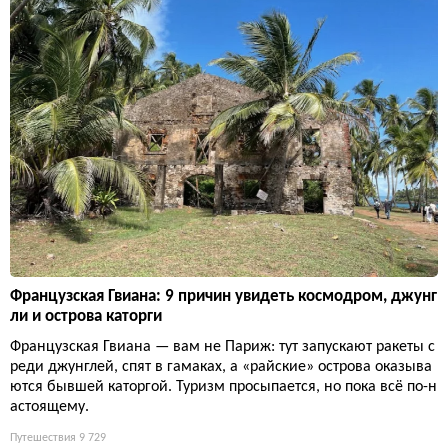
Французская Гвиана: 9 причин увидеть космодром, джунг
ли и острова каторги
Французская Гвиана — вам не Париж: тут запускают ракеты с
реди джунглей, спят в гамаках, а «райские» острова оказыва
ются бывшей каторгой. Туризм просыпается, но пока всё по-н
астоящему.
Путешествия
9 729