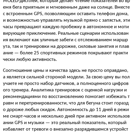
MOLED-дисплей, который делает чтение показателей во вр
емя бега приятным и мгновенным даже на солнце. Вместе
с встроенным GPS, позволяющим оставить телефон дома,
и возможностью управлять музыкой прямо с запястья, эти
часы превращают каждую пробежку в автономное и моти
вирующее приключение. Реальные сценарии использован
ия включают как уличные забеги с отслеживанием маршр
ута, так и тренировки на дорожке, силовые занятия и плав
ание — более 25 спортивных режимов покрывают практи
чески любую активность.
Соотношение цены и качества здесь не просто оправдано,
а является сильной стороной модели. За свою цену вы пол
учаете не просто набор датчиков, а полноценного цифров
ого тренера. Аналитика тренировок с оценкой нагрузки и
рекомендациями по восстановлению помогает избежать т
равм и перетренированности, что для бегуна стоит горазд
о дороже любых скидок. Автономность до 11 дней в режи
ме смарт-часов и несколько дней при активном использов
ании GPS и музыки — это реальный показатель, который
избавляет от тревоги о внезапно разрядившемся устройст