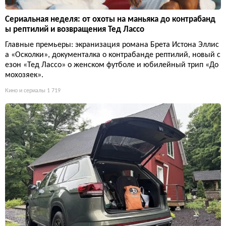
Сериальная неделя: от охоты на маньяка до контрабанд
ы рептилий и возвращения Тед Лассо
Главные премьеры: экранизация романа Брета Истона Эллис
а «Осколки», документалка о контрабанде рептилий, новый с
езон «Тед Лассо» о женском футболе и юбилейный трип «До
мохозяек».
Кино и сериалы
1 719