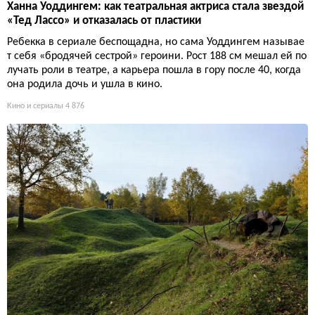
Ханна Уоддингем: как театральная актриса стала звездой
«Тед Лассо» и отказалась от пластики
Ребекка в сериале беспощадна, но сама Уоддингем называе
т себя «бродячей сестрой» героини. Рост 188 см мешал ей по
лучать роли в театре, а карьера пошла в гору после 40, когда
она родила дочь и ушла в кино.
Кино и сериалы
4 876