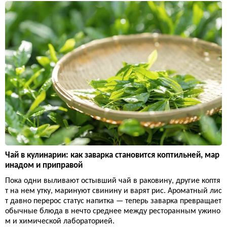
Чай в кулинарии: как заварка становится коптильней, мар
инадом и приправой
Пока одни выливают остывший чай в раковину, другие коптя
т на нем утку, маринуют свинину и варят рис. Ароматный лис
т давно перерос статус напитка — теперь заварка превращает
обычные блюда в нечто среднее между ресторанным ужино
м и химической лабораторией.