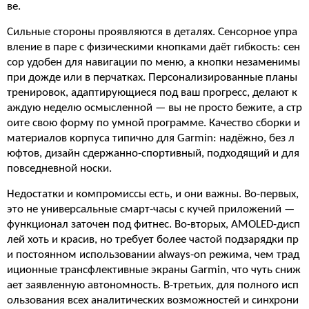
ве.
Сильные стороны проявляются в деталях. Сенсорное упра
вление в паре с физическими кнопками даёт гибкость: сен
сор удобен для навигации по меню, а кнопки незаменимы
при дожде или в перчатках. Персонализированные планы
тренировок, адаптирующиеся под ваш прогресс, делают к
аждую неделю осмысленной — вы не просто бежите, а стр
оите свою форму по умной программе. Качество сборки и
материалов корпуса типично для Garmin: надёжно, без л
юфтов, дизайн сдержанно-спортивный, подходящий и для
повседневной носки.
Недостатки и компромиссы есть, и они важны. Во-первых,
это не универсальные смарт-часы с кучей приложений —
функционал заточен под фитнес. Во-вторых, AMOLED-дисп
лей хоть и красив, но требует более частой подзарядки пр
и постоянном использовании always-on режима, чем трад
иционные трансфлективные экраны Garmin, что чуть сниж
ает заявленную автономность. В-третьих, для полного исп
ользования всех аналитических возможностей и синхрони