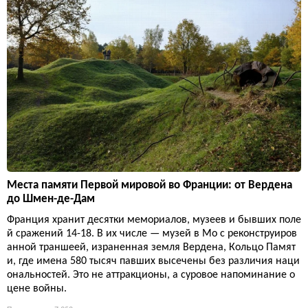
Места памяти Первой мировой во Франции: от Вердена
до Шмен-де-Дам
Франция хранит десятки мемориалов, музеев и бывших поле
й сражений 14-18. В их числе — музей в Мо с реконструиров
анной траншеей, израненная земля Вердена, Кольцо Памят
и, где имена 580 тысяч павших высечены без различия наци
ональностей. Это не аттракционы, а суровое напоминание о
цене войны.