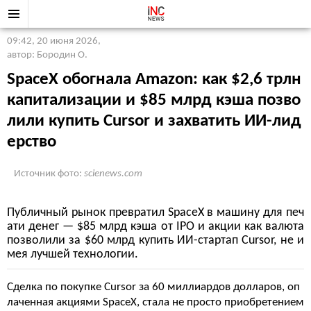
09:42, 20 июня 2026
,
автор: Бородин О.
SpaceX обогнала Amazon: как $2,6 трлн
капитализации и $85 млрд кэша позво
лили купить Cursor и захватить ИИ-лид
ерство
Источник фото:
scienews.com
Публичный рынок превратил SpaceX в машину для печ
ати денег — $85 млрд кэша от IPO и акции как валюта
позволили за $60 млрд купить ИИ-стартап Cursor, не и
мея лучшей технологии.
Сделка по покупке Cursor за 60 миллиардов долларов, оп
лаченная акциями SpaceX, стала не просто приобретением