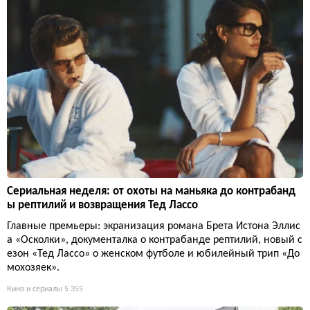
Сериальная неделя: от охоты на маньяка до контрабанд
ы рептилий и возвращения Тед Лассо
Главные премьеры: экранизация романа Брета Истона Эллис
а «Осколки», документалка о контрабанде рептилий, новый с
езон «Тед Лассо» о женском футболе и юбилейный трип «До
мохозяек».
Кино и сериалы
5 355