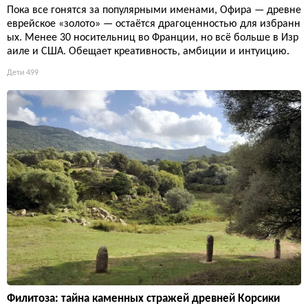
Пока все гонятся за популярными именами, Офира — древне
еврейское «золото» — остаётся драгоценностью для избранн
ых. Менее 30 носительниц во Франции, но всё больше в Изр
аиле и США. Обещает креативность, амбиции и интуицию.
Дети
499
Филитоза: тайна каменных стражей древней Корсики