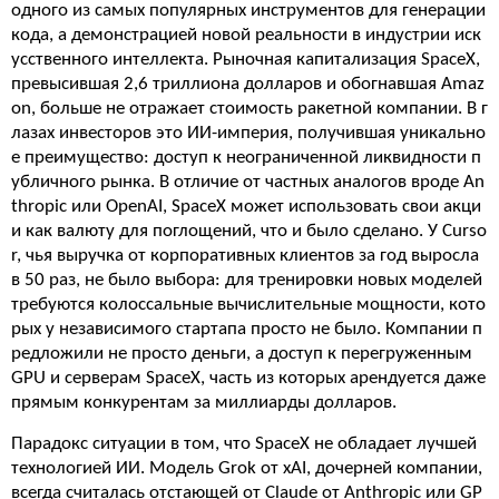
одного из самых популярных инструментов для генерации
кода, а демонстрацией новой реальности в индустрии иск
усственного интеллекта. Рыночная капитализация SpaceX,
превысившая 2,6 триллиона долларов и обогнавшая Amaz
on, больше не отражает стоимость ракетной компании. В г
лазах инвесторов это ИИ-империя, получившая уникально
е преимущество: доступ к неограниченной ликвидности п
убличного рынка. В отличие от частных аналогов вроде An
thropic или OpenAI, SpaceX может использовать свои акци
и как валюту для поглощений, что и было сделано. У Curso
r, чья выручка от корпоративных клиентов за год выросла
в 50 раз, не было выбора: для тренировки новых моделей
требуются колоссальные вычислительные мощности, кото
рых у независимого стартапа просто не было. Компании п
редложили не просто деньги, а доступ к перегруженным
GPU и серверам SpaceX, часть из которых арендуется даже
прямым конкурентам за миллиарды долларов.
Парадокс ситуации в том, что SpaceX не обладает лучшей
технологией ИИ. Модель Grok от xAI, дочерней компании,
всегда считалась отстающей от Claude от Anthropic или GP