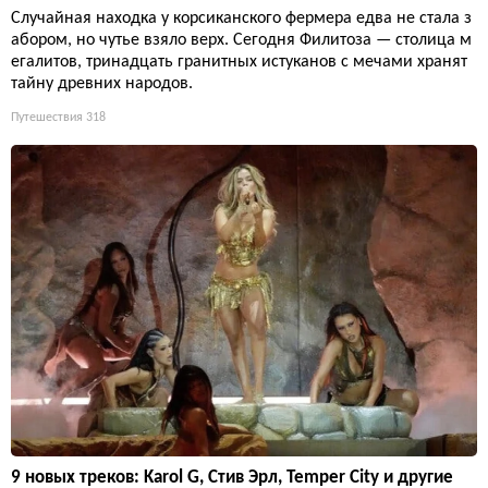
Случайная находка у корсиканского фермера едва не стала з
абором, но чутье взяло верх. Сегодня Филитоза — столица м
егалитов, тринадцать гранитных истуканов с мечами хранят
тайну древних народов.
Путешествия
318
9 новых треков: Karol G, Стив Эрл, Temper City и другие