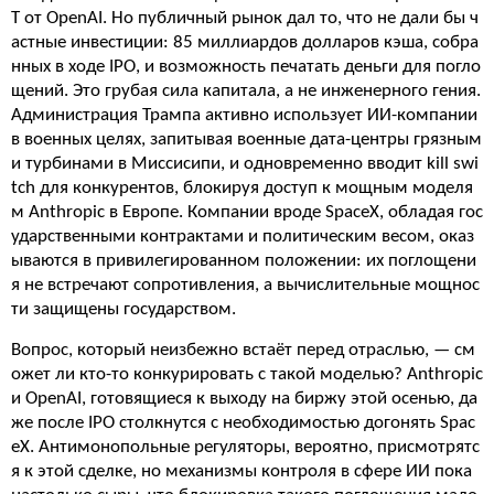
T от OpenAI. Но публичный рынок дал то, что не дали бы ч
астные инвестиции: 85 миллиардов долларов кэша, собра
нных в ходе IPO, и возможность печатать деньги для погло
щений. Это грубая сила капитала, а не инженерного гения.
Администрация Трампа активно использует ИИ-компании
в военных целях, запитывая военные дата-центры грязным
и турбинами в Миссисипи, и одновременно вводит kill swi
tch для конкурентов, блокируя доступ к мощным моделя
м Anthropic в Европе. Компании вроде SpaceX, обладая гос
ударственными контрактами и политическим весом, оказ
ываются в привилегированном положении: их поглощени
я не встречают сопротивления, а вычислительные мощнос
ти защищены государством.
Вопрос, который неизбежно встаёт перед отраслью, — см
ожет ли кто-то конкурировать с такой моделью? Anthropic
и OpenAI, готовящиеся к выходу на биржу этой осенью, да
же после IPO столкнутся с необходимостью догонять Spac
eX. Антимонопольные регуляторы, вероятно, присмотрятс
я к этой сделке, но механизмы контроля в сфере ИИ пока