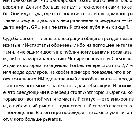
настолько сыры, что блокировка такого поглощения мало
вероятна. Деньги больше не идут в технологии сами по се
бе. Они идут туда, где есть политическая воля, администра
тивный ресурс и доступ к неограниченным ресурсам — бу
дь то нефть, GPU или печатный станок публичных акций.
Судьба Cursor — лишь иллюстрация общего тренда: незав
исимые ИИ-стартапы обречены либо на поглощение гиган
тами, имеющими доступ к публичному рынку и госзаказа
м, либо на маргинализацию. Четыре основателя Cursor, ка
ждый из которых по оценкам Forbes теперь стоит по 2,7 м
иллиарда долларов, на своём примере показали, что в эп
оху тотального ИИ единственный способ выжить — прода
ться тому, кто может напечатать для тебя акции. И похож
е, что следующими в очереди стоят Anthropic и OpenAI, ко
торые вот-вот поймут, что частный статус — это анахрониз
м, а публичный рынок — единственный способ спастись о
т поглощения. В этой игре побеждает не самый умный, а т
от, у кого больше рычагов.