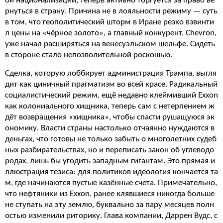
ой национализации, теперь активно торгуется за право ве
рнуться в страну. Причина не в лояльности режиму — суть
в том, что геополитический шторм в Иране резко взвинти
л цены на «чёрное золото», а главный конкурент, Chevron,
уже начал расширяться на венесуэльском шельфе. Сидеть
в стороне стало непозволительной роскошью.
Сделка, которую лоббирует администрация Трампа, выгля
дит как циничный прагматизм во всей красе. Радикальный
социалистический режим, ещё недавно клеймивший Exxon
как колониального хищника, теперь сам с нетерпением ж
дёт возвращения «хищника», чтобы спасти рушащуюся эк
ономику. Власти страны настолько отчаянно нуждаются в
деньгах, что готовы не только забыть о многолетних судеб
ных разбирательствах, но и переписать закон об углеводо
родах, лишь бы угодить западным гигантам. Это прямая и
ллюстрация тезиса: для политиков идеология кончается та
м, где начинаются пустые казённые счета. Примечательно,
что нефтяники из Exxon, ранее клявшиеся никогда больше
не ступать на эту землю, буквально за пару месяцев полн
остью изменили риторику. Глава компании, Даррен Вудс, с