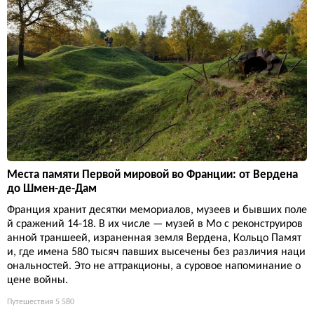
Места памяти Первой мировой во Франции: от Вердена
до Шмен-де-Дам
Франция хранит десятки мемориалов, музеев и бывших поле
й сражений 14-18. В их числе — музей в Мо с реконструиров
анной траншеей, израненная земля Вердена, Кольцо Памят
и, где имена 580 тысяч павших высечены без различия наци
ональностей. Это не аттракционы, а суровое напоминание о
цене войны.
Путешествия
5 580