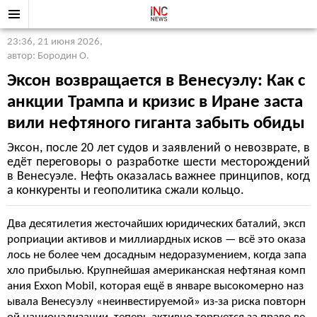
23:36, 21 июня 2026
,
автор: Бородин О.
Эксон возвращается в Венесуэлу: Как с
анкции Трампа и кризис в Иране заста
вили нефтяного гиганта забыть обиды
Эксон, после 20 лет судов и заявлений о невозврате, в
едёт переговоры о разработке шести месторождений
в Венесуэле. Нефть оказалась важнее принципов, когд
а конкуренты и геополитика сжали кольцо.
Два десятилетия жесточайших юридических баталий, эксп
роприации активов и миллиардных исков — всё это оказа
лось не более чем досадным недоразумением, когда запа
хло прибылью. Крупнейшая американская нефтяная комп
ания Exxon Mobil, которая ещё в январе высокомерно наз
ывала Венесуэлу «неинвестируемой» из-за риска повторн