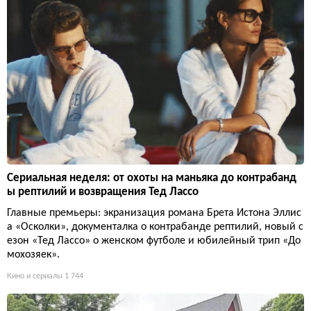
Сериальная неделя: от охоты на маньяка до контрабанд
ы рептилий и возвращения Тед Лассо
Главные премьеры: экранизация романа Брета Истона Эллис
а «Осколки», документалка о контрабанде рептилий, новый с
езон «Тед Лассо» о женском футболе и юбилейный трип «До
мохозяек».
Кино и сериалы
1 744