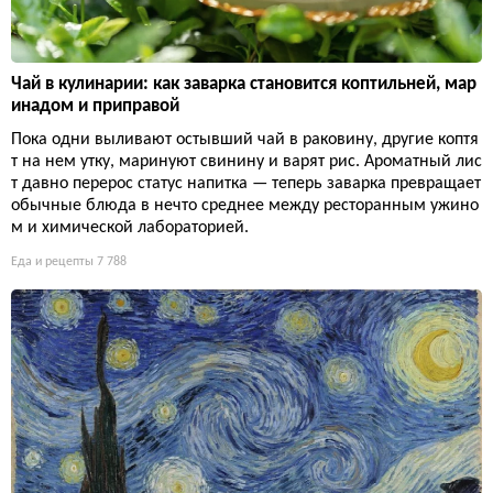
Чай в кулинарии: как заварка становится коптильней, мар
инадом и приправой
Пока одни выливают остывший чай в раковину, другие коптя
т на нем утку, маринуют свинину и варят рис. Ароматный лис
т давно перерос статус напитка — теперь заварка превращает
обычные блюда в нечто среднее между ресторанным ужино
м и химической лабораторией.
Еда и рецепты
7 788