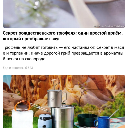
Секрет рождественского трюфеля: один простой приём,
который преображает вкус
Трюфель не любят готовить — его настаивают. Секрет в масл
е и терпении: иначе дорогой гриб превращается в ароматны
й пепел на сковороде.
Еда и рецепты
6 523