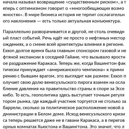
начала называл возвращение «существенным риском», а т
еперь с оптимизмом говорит о «многообещающих возмо
жностях». В мире бизнеса история не терпит сослагательн
ого наклонения — есть только актуальная конъюнктура.
Параллельно разворачивается и другой, не столь очевидн
ый пласт событий. Речь идёт не просто о нефтяных местор
ождениях, а о смене всей архитектуры влияния в регионе.
Exxon долгое время была главным спонсором газовой и не
фтяной экспансии в соседней Гайане, что вызывало яростн
ое раздражение Каракаса. Теперь же, когда Вашингтон фак
тически принуждает «американского чемпиона» к прими
рению с бывшим врагом, это выглядит как размен: Exxon п
олучает свою долю венесуэльского пирога взамен на осла
бление давления на правительство страны в споре за Эссе
кибо. То есть, геополитика здесь выступает точным регуля
тором рынка, где каждый участник торгуется не столько за
баррели, сколько за политическое расположение новой а
дминистрации в Белом доме. Исход венесуэльского кризи
са теперь решается даже не в гавани Каракаса, а в перегов
орных комнатах Хьюстона и Вашингтона. Это значит, что л