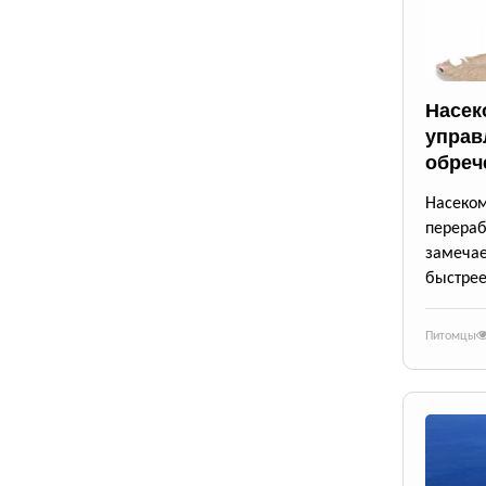
Насек
управ
обреч
Насек
перера
замеча
быстрее
Питомцы