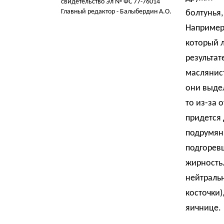
свидетельство Эл № ФС 77-76014
Главный редактор - Балыбердин А.О.
болтунья,
Например
который л
результат
маслянис
они выдел
то из-за 
придется 
подрумяни
подгоревш
жирность.
нейтраль
косточки)
яичнице.