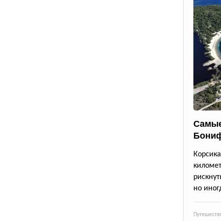
Самые
Бони
Корсик
киломе
рискнут
но иног
Путешеств