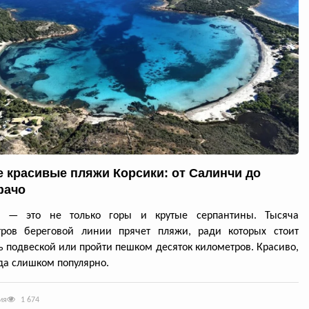
 красивые пляжи Корсики: от Салинчи до
фачо
а — это не только горы и крутые серпантины. Тысяча
тров береговой линии прячет пляжи, ради которых стоит
ь подвеской или пройти пешком десяток километров. Красиво,
да слишком популярно.
ия
1 674