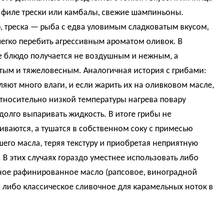
 филе трески или камбалы, свежие шампиньоны.
, треска — рыба с едва уловимым сладковатым вкусом,
егко перебить агрессивным ароматом оливок. В
е блюдо получается не воздушным и нежным, а
тым и тяжеловесным. Аналогичная история с грибами:
яют много влаги, и если жарить их на оливковом масле,
относительно низкой температуры нагрева повару
долго выпаривать жидкость. В итоге грибы не
ваются, а тушатся в собственном соку с примесью
его масла, теряя текстуру и приобретая неприятную
 В этих случаях гораздо уместнее использовать либо
ное рафинированное масло (рапсовое, виноградной
, либо классическое сливочное для карамельных ноток в