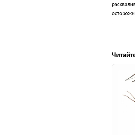
расхвали
осторожн
Читайт