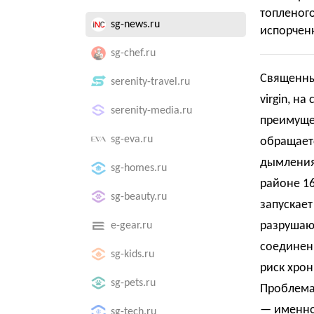
топлено
sg-news.ru
испорчен
sg-chef.ru
Священный
serenity-travel.ru
virgin, н
serenity-media.ru
преимуще
sg-eva.ru
обращаетс
дымления
sg-homes.ru
районе 16
sg-beauty.ru
запускает
разрушают
e-gear.ru
соединени
sg-kids.ru
риск хрон
sg-pets.ru
Проблема 
— именно
sg-tech.ru