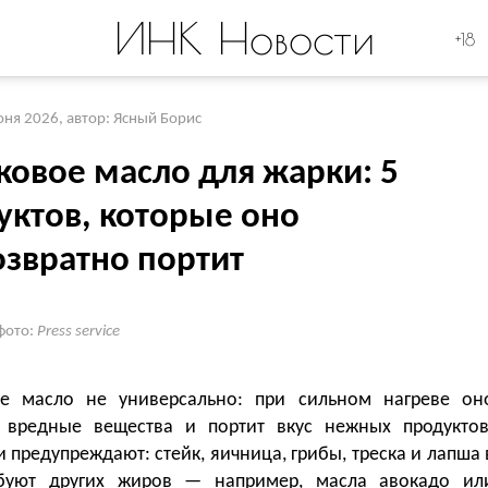
ИНК Новости
+18
юня 2026
,
автор: Ясный Борис
ковое масло для жарки: 5
уктов, которые оно
озвратно портит
фото:
Press service
е масло не универсально: при сильном нагреве он
 вредные вещества и портит вкус нежных продуктов
 предупреждают: стейк, яичница, грибы, треска и лапша 
буют других жиров — например, масла авокадо ил