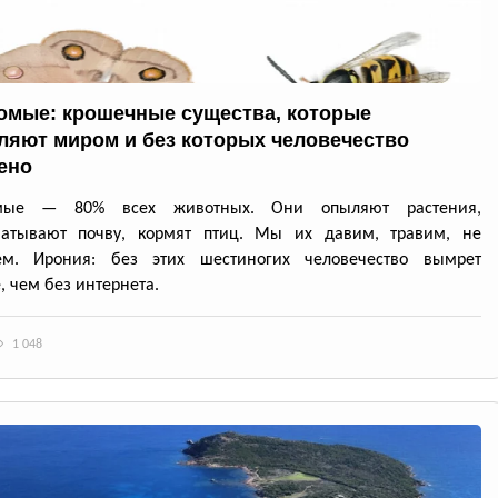
омые: крошечные существа, которые
ляют миром и без которых человечество
ено
омые — 80% всех животных. Они опыляют растения,
батывают почву, кормят птиц. Мы их давим, травим, не
ем. Ирония: без этих шестиногих человечество вымрет
, чем без интернета.
1 048