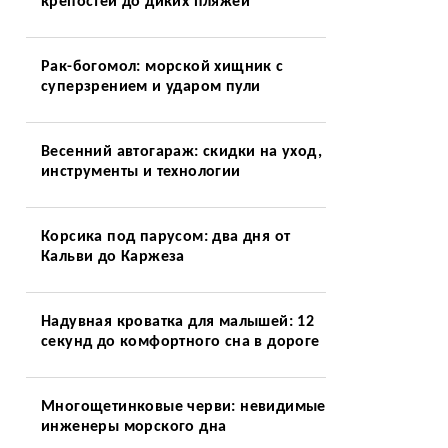
крепостей до диких пляжей
Рак-богомол: морской хищник с
суперзрением и ударом пули
Весенний автогараж: скидки на уход,
инструменты и технологии
Корсика под парусом: два дня от
Кальви до Каржеза
Надувная кроватка для малышей: 12
секунд до комфортного сна в дороге
Многощетинковые черви: невидимые
инженеры морского дна