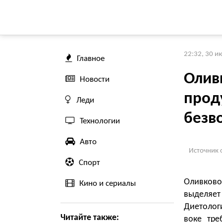
22:32, 30 и
Главное
Олив
Новости
прод
Леди
безв
Технологии
Авто
Источник 
Спорт
Оливково
Кино и сериалы
выделяет
Диетологи
Читайте также:
воке тре