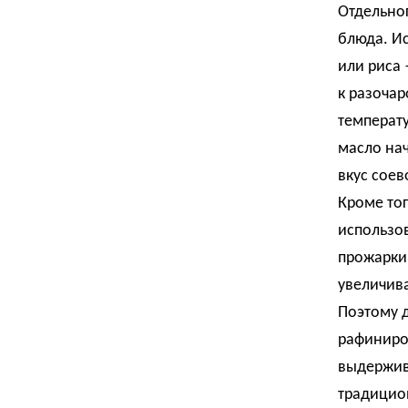
Отдельно
блюда. И
или риса 
к разочар
температ
масло нач
вкус соев
Кроме тог
использов
прожарки
увеличив
Поэтому д
рафиниро
выдержив
традицио