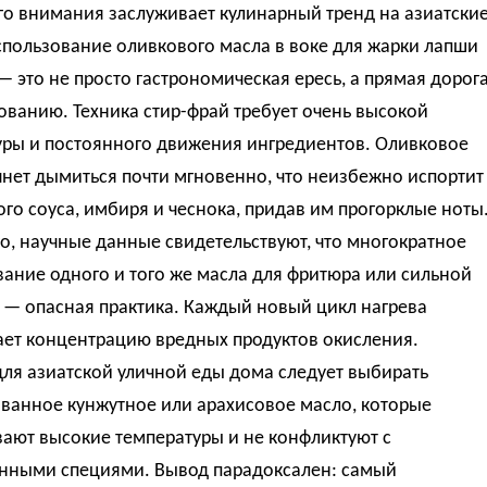
го внимания заслуживает кулинарный тренд на азиатски
спользование оливкового масла в воке для жарки лапши
— это не просто гастрономическая ересь, а прямая дорог
ованию. Техника стир-фрай требует очень высокой
уры и постоянного движения ингредиентов. Оливковое
нет дымиться почти мгновенно, что неизбежно испортит
ого соуса, имбиря и чеснока, придав им прогорклые ноты
о, научные данные свидетельствуют, что многократное
ание одного и того же масла для фритюра или сильной
 — опасная практика. Каждый новый цикл нагрева
ает концентрацию вредных продуктов окисления.
ля азиатской уличной еды дома следует выбирать
ванное кунжутное или арахисовое масло, которые
ают высокие температуры и не конфликтуют с
нными специями. Вывод парадоксален: самый