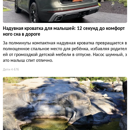
Надувная кроватка для малышей: 12 секунд до комфорт
ного сна в дороге
За полминуты компактная надувная кроватка превращается в
полноценное спальное место для ребёнка, избавляя родител
ей от громоздкой детской мебели в отпуске. Насос шумный, з
ато малыш спит отлично.
Дети
4 676