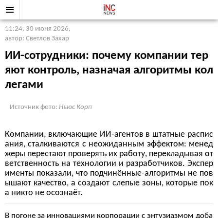
11:24, 30 июня 2026
,
автор: Светлов Захар
ИИ-сотрудники: почему компании тер
яют контроль, назначая алгоритмы кол
легами
Источник фото:
Ньюс Корп
Компании, включающие ИИ-агентов в штатные распис
ания, сталкиваются с неожиданным эффектом: менед
жеры перестают проверять их работу, перекладывая от
ветственность на технологии и разработчиков. Экспер
именты показали, что подчинённые-алгоритмы не пов
ышают качество, а создают слепые зоны, которые пок
а никто не осознаёт.
В погоне за инновациями корпорации с энтузиазмом доба