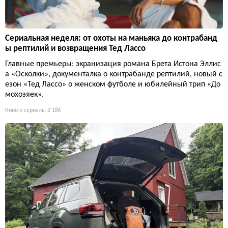
Сериальная неделя: от охоты на маньяка до контрабанд
ы рептилий и возвращения Тед Лассо
Главные премьеры: экранизация романа Брета Истона Эллис
а «Осколки», документалка о контрабанде рептилий, новый с
езон «Тед Лассо» о женском футболе и юбилейный трип «До
мохозяек».
Кино и сериалы
2 186