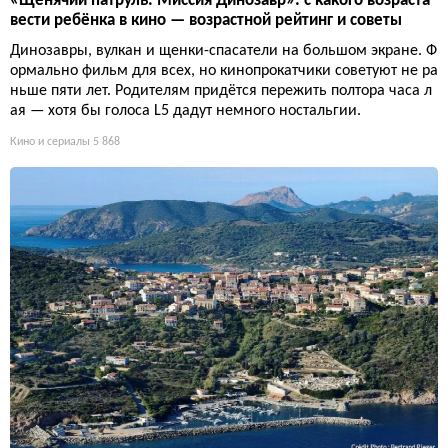
«Щенячий патруль: Миссия Динозавр»: с какого возраста
вести ребёнка в кино — возрастной рейтинг и советы
Динозавры, вулкан и щенки-спасатели на большом экране. Ф
ормально фильм для всех, но кинопрокатчики советуют не ра
ньше пяти лет. Родителям придётся пережить полтора часа л
ая — хотя бы голоса L5 дадут немного ностальгии.
Кино и сериалы
5 868