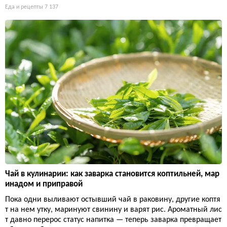
Еда и рецепты
7 137
Чай в кулинарии: как заварка становится коптильней, мар
инадом и приправой
Пока одни выливают остывший чай в раковину, другие коптя
т на нем утку, маринуют свинину и варят рис. Ароматный лис
т давно перерос статус напитка — теперь заварка превращает