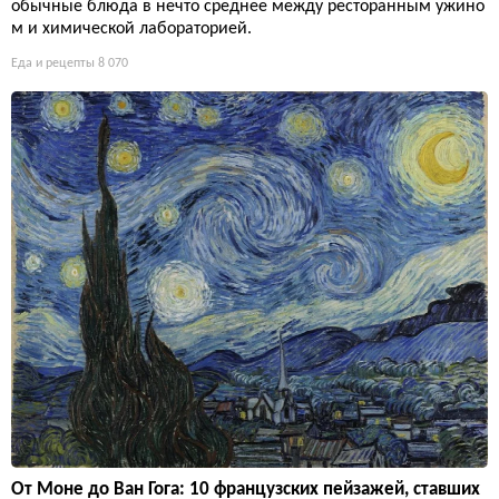
обычные блюда в нечто среднее между ресторанным ужино
м и химической лабораторией.
Еда и рецепты
8 070
От Моне до Ван Гога: 10 французских пейзажей, ставших