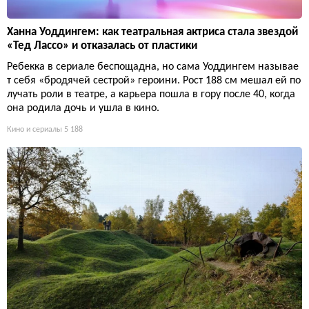
Ханна Уоддингем: как театральная актриса стала звездой
«Тед Лассо» и отказалась от пластики
Ребекка в сериале беспощадна, но сама Уоддингем называе
т себя «бродячей сестрой» героини. Рост 188 см мешал ей по
лучать роли в театре, а карьера пошла в гору после 40, когда
она родила дочь и ушла в кино.
Кино и сериалы
5 188