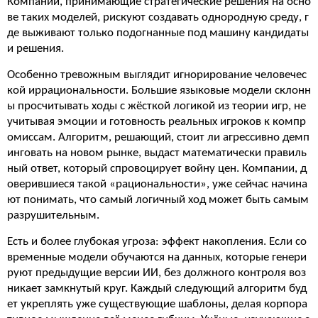
Компании, принимающие стратегические решения на осно
ве таких моделей, рискуют создавать однородную среду, г
де выживают только подогнанные под машину кандидаты
и решения.
Особенно тревожным выглядит игнорирование человечес
кой иррациональности. Большие языковые модели склонн
ы просчитывать ходы с жёсткой логикой из теории игр, не
учитывая эмоции и готовность реальных игроков к компр
омиссам. Алгоритм, решающий, стоит ли агрессивно демп
инговать на новом рынке, выдаст математически правиль
ный ответ, который спровоцирует войну цен. Компании, д
оверившиеся такой «рациональности», уже сейчас начина
ют понимать, что самый логичный ход может быть самым
разрушительным.
Есть и более глубокая угроза: эффект накопления. Если со
временные модели обучаются на данных, которые генери
руют предыдущие версии ИИ, без должного контроля воз
никает замкнутый круг. Каждый следующий алгоритм буд
ет укреплять уже существующие шаблоны, делая корпора