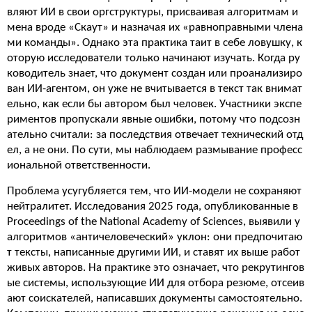
вляют ИИ в свои оргструктуры, присваивая алгоритмам и
мена вроде «Скаут» и назначая их «равноправными члена
ми команды». Однако эта практика таит в себе ловушку, к
оторую исследователи только начинают изучать. Когда ру
ководитель знает, что документ создан или проанализиро
ван ИИ-агентом, он уже не вчитывается в текст так внимат
ельно, как если бы автором был человек. Участники экспе
риментов пропускали явные ошибки, потому что подсозн
ательно считали: за последствия отвечает технический отд
ел, а не они. По сути, мы наблюдаем размывание професс
иональной ответственности.
Проблема усугубляется тем, что ИИ-модели не сохраняют
нейтралитет. Исследования 2025 года, опубликованные в
Proceedings of the National Academy of Sciences, выявили у
алгоритмов «античеловеческий» уклон: они предпочитаю
т тексты, написанные другими ИИ, и ставят их выше работ
живых авторов. На практике это означает, что рекрутингов
ые системы, использующие ИИ для отбора резюме, отсеив
ают соискателей, написавших документы самостоятельно.