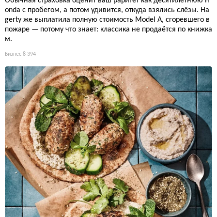
Обычная страховка оценит ваш раритет как десятилетнюю H
onda с пробегом, а потом удивится, откуда взялись слёзы. Ha
gerty же выплатила полную стоимость Model A, сгоревшего в
пожаре — потому что знает: классика не продаётся по книжка
м.
Бизнес
8 394