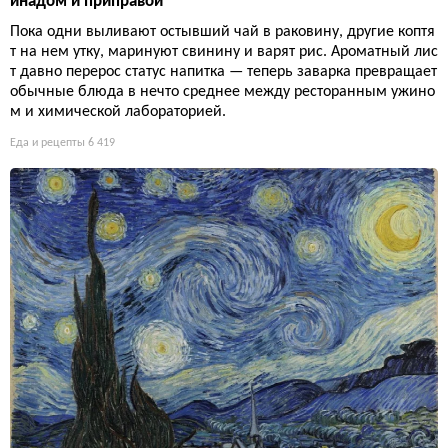
инадом и приправой
Пока одни выливают остывший чай в раковину, другие коптя
т на нем утку, маринуют свинину и варят рис. Ароматный лис
т давно перерос статус напитка — теперь заварка превращает
обычные блюда в нечто среднее между ресторанным ужино
м и химической лабораторией.
Еда и рецепты
6 419