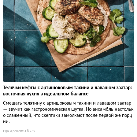
Телячьи кефты с артишоковым тахини и лавашом заатар:
восточная кухня в идеальном балансе
Смешать телятину с артишоковым тахини и лавашом заатар
— звучит как гастрономическая шутка. Но ансамбль настольк
о слаженный, что скептики замолкают после первой же порц
ии.
Еда и рецепты
8 739