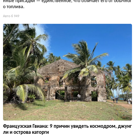
нные присадки — единственное, что отличает его от обычног
о топлива.
Авто
6 949
Французская Гвиана: 9 причин увидеть космодром, джунг
ли и острова каторги