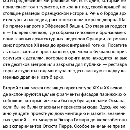
ми и средневековыми реликвиями, есть один, который не
привлекает толп туристов, но хранит под своей крышей на
стоящие размеры французской истории. Речь о Городе арх
итектуры и наследия, расположенном в крыле дворца Ша
йо прямо напротив Эйфелевой башни. Его главная гордост
ь — Галерея слепков, где собраны гипсовые и бронзовые к
опии главных архитектурных шедевров Франции, от роман
ских порталов XII века до ярких витражей готики. Посетите
ль оказывается в пространстве, где можно буквально прик
оснуться к деталям, которые в оригинале находятся на выс
оте десятков метров или закрыты для публики — реставра
торы и студенты годами изучают здесь каждую складку ка
менных драпий и изгиб арки.
Второй этаж музея посвящен архитектуре XIX и XX веков, г
де экспонируются целые фрагменты фасадов парижских о
собняков, которые исчезли бы под бульдозерами Османа,
если бы не были спасены и перенесены сюда. Здесь же мо
жно увидеть проектную документацию и макеты знамени
тых зданий — от модерна Эктора Гимара до железобетонн
ых экспериментов Огюста Перре. Особое внимание привл