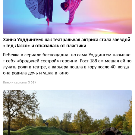
Ханна Уоддингем: как театральная актриса стала звездой
«Тед Лассо» и отказалась от пластики
Ребекка в сериале беспощадна, но сама Уоддингем называе
т себя «бродячей сестрой» героини. Рост 188 см мешал ей по
лучать роли в театре, а карьера пошла в гору после 40, когда
она родила дочь и ушла в кино.
Кино и сериалы
3 619