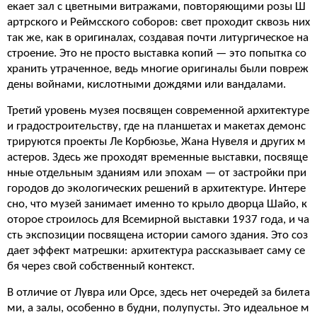
екает зал с цветными витражами, повторяющими розы Ш
артрского и Реймсского соборов: свет проходит сквозь них
так же, как в оригиналах, создавая почти литургическое на
строение. Это не просто выставка копий — это попытка со
хранить утраченное, ведь многие оригиналы были повреж
дены войнами, кислотными дождями или вандалами.
Третий уровень музея посвящен современной архитектуре
и градостроительству, где на планшетах и макетах демонс
трируются проекты Ле Корбюзье, Жана Нувеля и других м
астеров. Здесь же проходят временные выставки, посвяще
нные отдельным зданиям или эпохам — от застройки при
городов до экологических решений в архитектуре. Интере
сно, что музей занимает именно то крыло дворца Шайо, к
оторое строилось для Всемирной выставки 1937 года, и ча
сть экспозиции посвящена истории самого здания. Это соз
дает эффект матрешки: архитектура рассказывает саму се
бя через свой собственный контекст.
В отличие от Лувра или Орсе, здесь нет очередей за билета
ми, а залы, особенно в будни, полупусты. Это идеальное м