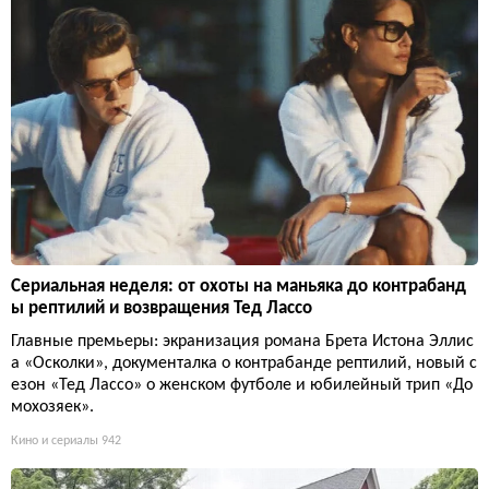
Сериальная неделя: от охоты на маньяка до контрабанд
ы рептилий и возвращения Тед Лассо
Главные премьеры: экранизация романа Брета Истона Эллис
а «Осколки», документалка о контрабанде рептилий, новый с
езон «Тед Лассо» о женском футболе и юбилейный трип «До
мохозяек».
Кино и сериалы
942