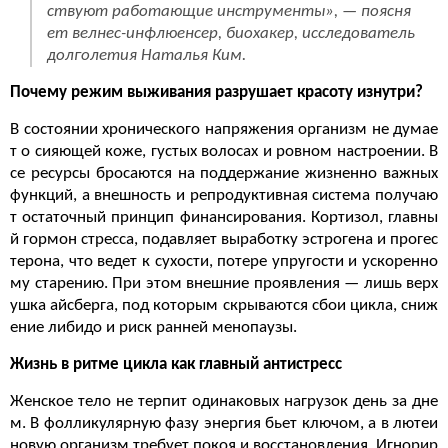
ствуют работающие инструменты
», — поясня
ет велнес-инфлюенсер, биохакер, исследователь
долголетия Наталья Ким.
Почему режим выживания разрушает красоту изнутри?
В состоянии хронического напряжения организм не думае
т о сияющей коже, густых волосах и ровном настроении. В
се ресурсы бросаются на поддержание жизненно важных
функций, а внешность и репродуктивная система получаю
т остаточный принцип финансирования. Кортизол, главны
й гормон стресса, подавляет выработку эстрогена и прогес
терона, что ведет к сухости, потере упругости и ускоренно
му старению. При этом внешние проявления — лишь верх
ушка айсберга, под которым скрываются сбои цикла, сниж
ение либидо и риск ранней менопаузы.
Жизнь в ритме цикла как главный антистресс
Женское тело не терпит одинаковых нагрузок день за дне
м. В фолликулярную фазу энергия бьет ключом, а в лютеи
новую организм требует покоя и восстановления. Игнорир