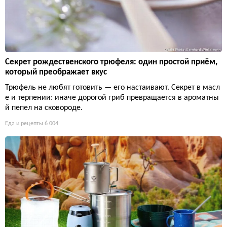
Секрет рождественского трюфеля: один простой приём,
который преображает вкус
Трюфель не любят готовить — его настаивают. Секрет в масл
е и терпении: иначе дорогой гриб превращается в ароматны
й пепел на сковороде.
Еда и рецепты
6 004