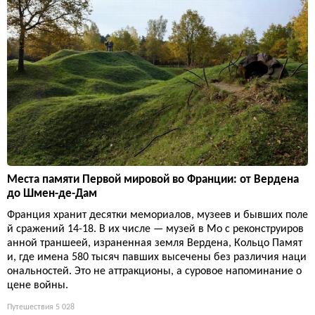
Места памяти Первой мировой во Франции: от Вердена
до Шмен-де-Дам
Франция хранит десятки мемориалов, музеев и бывших поле
й сражений 14-18. В их числе — музей в Мо с реконструиров
анной траншеей, израненная земля Вердена, Кольцо Памят
и, где имена 580 тысяч павших высечены без различия наци
ональностей. Это не аттракционы, а суровое напоминание о
цене войны.
Путешествия
5 028