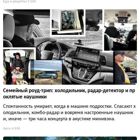
Еда и рецепты
5 045
Семейный роуд-трип: холодильник, радар-детектор и пр
оклятые наушники
Спонтанность умирает, когда в машине подростки. Спасают х
олодильник, комбо-радар и вовремя настроенные наушник
и, иначе — три часа концерта в акустике минивэна.
Авто
4 996