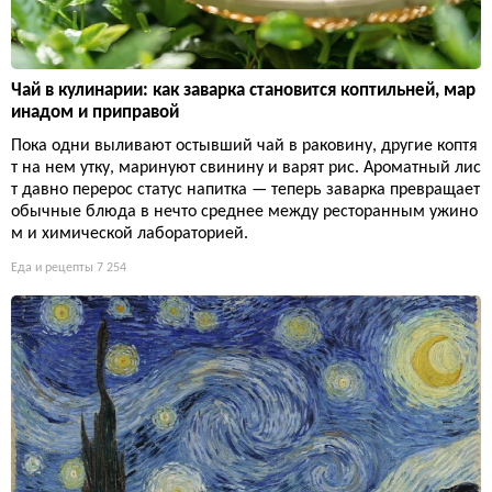
Чай в кулинарии: как заварка становится коптильней, мар
инадом и приправой
Пока одни выливают остывший чай в раковину, другие коптя
т на нем утку, маринуют свинину и варят рис. Ароматный лис
т давно перерос статус напитка — теперь заварка превращает
обычные блюда в нечто среднее между ресторанным ужино
м и химической лабораторией.
Еда и рецепты
7 254