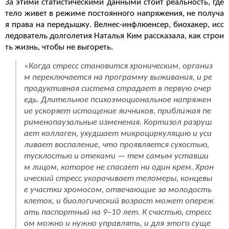
За этими статистическими данными стоит реальность, где
тело живет в режиме постоянного напряжения, не получа
я права на передышку. Велнес-инфлюенсер, биохакер, исс
ледователь долголетия Наталья Ким рассказала, как строи
ть жизнь, чтобы не выгореть.
«
Когда стресс становится хроническим, организ
м переключается на программу выживания, и ре
продуктивная система страдает в первую очер
едь. Длительное психоэмоциональное напряжен
ие ускоряет истощение яичников, приближая пе
рименопаузальные изменения. Кортизол разруш
ает коллаген, ухудшает микроциркуляцию и уси
ливает воспаление, что проявляется сухостью,
тусклостью и отеками — тем самым уставши
м лицом, которое не спасает ни один крем. Хрон
ический стресс укорачивает теломеры, концевы
е участки хромосом, отвечающие за молодость
клеток, и биологический возраст может опереж
ать паспортный на 9–10 лет. К счастью, стресс
ом можно и нужно управлять, и для этого суще