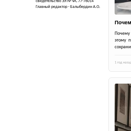
свидетельство Эл № ФС 77-76014
Главный редактор - Балыбердин А.О.
Почем
Почему 
этому п
сохрани
1 год наза