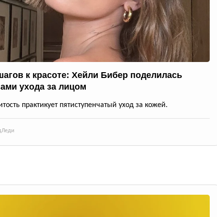
шагов к красоте: Хейли Бибер поделилась
ами ухода за лицом
тость практикует пятиступенчатый уход за кожей.
д
Леди