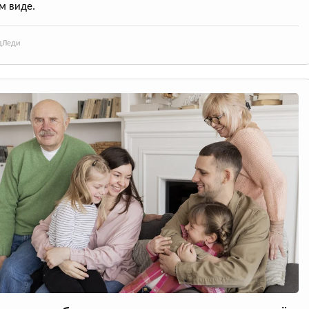
м виде.
д
Леди