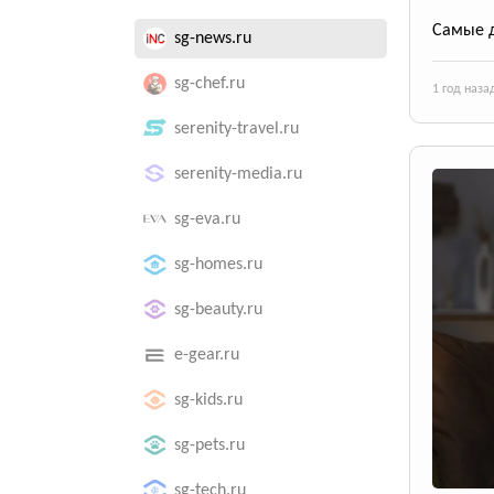
Самые д
sg-news.ru
sg-chef.ru
1 год наза
serenity-travel.ru
serenity-media.ru
sg-eva.ru
sg-homes.ru
sg-beauty.ru
e-gear.ru
sg-kids.ru
sg-pets.ru
sg-tech.ru