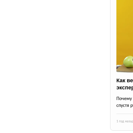
Как в
экспе
Почему 
спустя 
1 год наза