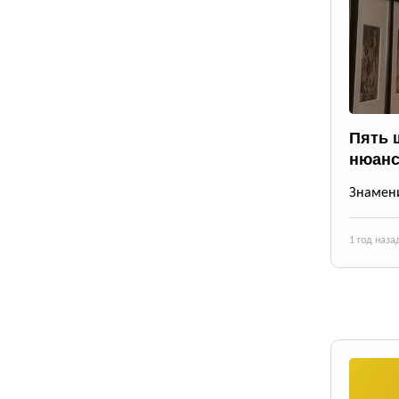
Пять 
нюанс
Знамени
1 год наза