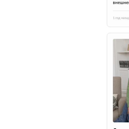
внешне
1 год наза