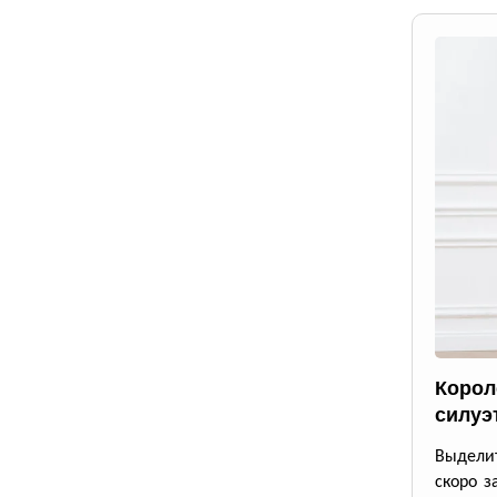
Корол
силуэ
Выделит
скоро з