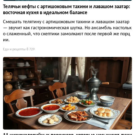
Телячьи кефты с артишоковым тахини и лавашом заатар:
восточная кухня в идеальном балансе
Смешать телятину с артишоковым тахини и лавашом заатар
— звучит как гастрономическая шутка. Но ансамбль настольк
о слаженный, что скептики замолкают после первой же порц
ии.
Еда и рецепты
8 729