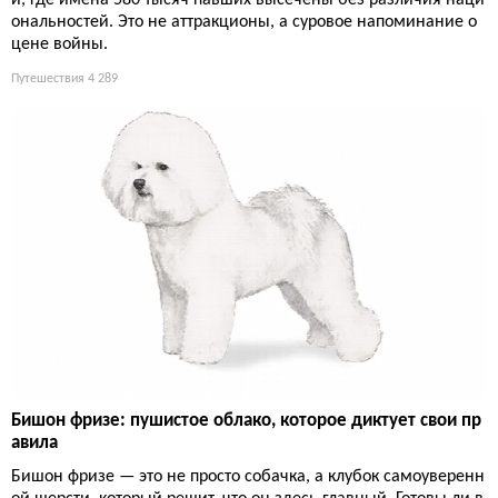
и, где имена 580 тысяч павших высечены без различия наци
ональностей. Это не аттракционы, а суровое напоминание о
цене войны.
Путешествия
4 289
Бишон фризе: пушистое облако, которое диктует свои пр
авила
Бишон фризе — это не просто собачка, а клубок самоуверенн