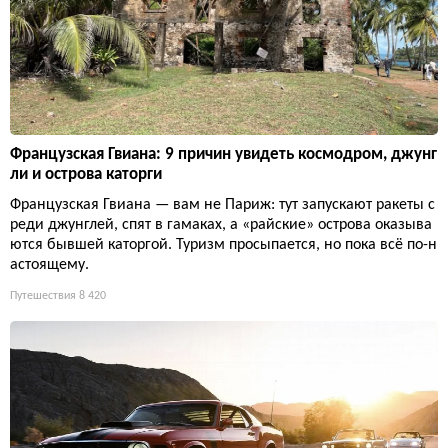
Французская Гвиана: 9 причин увидеть космодром, джунг
ли и острова каторги
Французская Гвиана — вам не Париж: тут запускают ракеты с
реди джунглей, спят в гамаках, а «райские» острова оказыва
ются бывшей каторгой. Туризм просыпается, но пока всё по-н
астоящему.
Путешествия
8 420