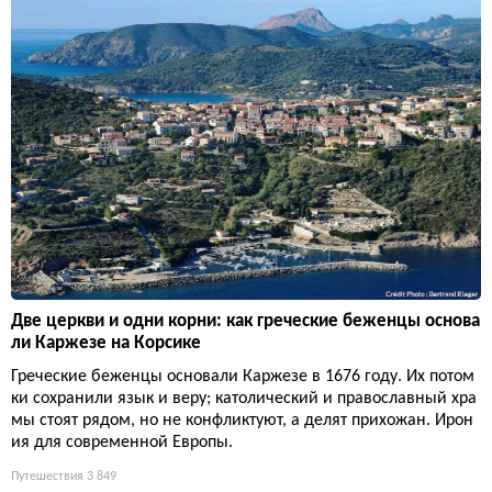
Две церкви и одни корни: как греческие беженцы основа
ли Каржезе на Корсике
Греческие беженцы основали Каржезе в 1676 году. Их потом
ки сохранили язык и веру; католический и православный хра
мы стоят рядом, но не конфликтуют, а делят прихожан. Ирон
ия для современной Европы.
Путешествия
3 849