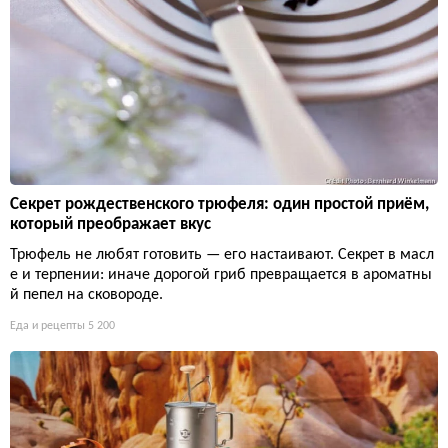
Секрет рождественского трюфеля: один простой приём,
который преображает вкус
Трюфель не любят готовить — его настаивают. Секрет в масл
е и терпении: иначе дорогой гриб превращается в ароматны
й пепел на сковороде.
Еда и рецепты
5 200