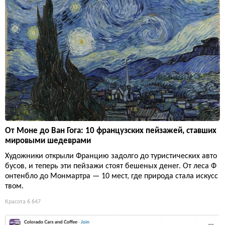
От Моне до Ван Гога: 10 французских пейзажей, ставших
мировыми шедеврами
Художники открыли Францию задолго до туристических авто
бусов, и теперь эти пейзажи стоят бешеных денег. От леса Ф
онтенбло до Монмартра — 10 мест, где природа стала искусс
твом.
Красота
6 647