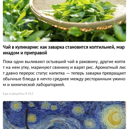
Чай в кулинарии: как заварка становится коптильней, мар
инадом и приправой
Пока одни выливают остывший чай в раковину, другие коптя
т на нем утку, маринуют свинину и варят рис. Ароматный лис
т давно перерос статус напитка — теперь заварка превращает
обычные блюда в нечто среднее между ресторанным ужино
м и химической лабораторией.
Еда и рецепты
6 413