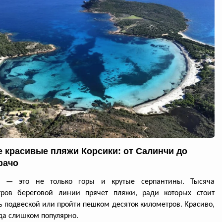
 красивые пляжи Корсики: от Салинчи до
фачо
а — это не только горы и крутые серпантины. Тысяча
тров береговой линии прячет пляжи, ради которых стоит
ь подвеской или пройти пешком десяток километров. Красиво,
да слишком популярно.