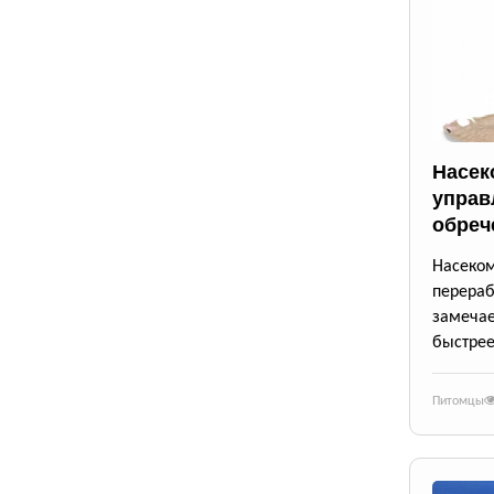
Насек
управ
обреч
Насек
перера
замеча
быстрее
Питомцы