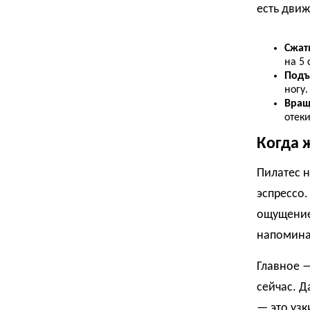
есть движ
Сжат
на 5 
Подъ
ногу.
Вращ
отеки
Когда 
Пилатес н
эспрессо.
ощущение 
напоминат
Главное 
сейчас. Д
— это уз