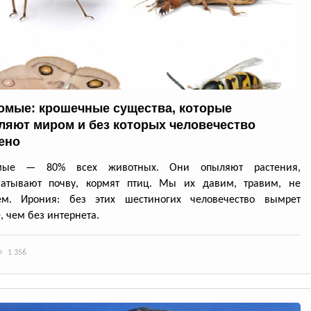
омые: крошечные существа, которые
ляют миром и без которых человечество
ено
омые — 80% всех животных. Они опыляют растения,
батывают почву, кормят птиц. Мы их давим, травим, не
ем. Ирония: без этих шестиногих человечество вымрет
, чем без интернета.
1 356