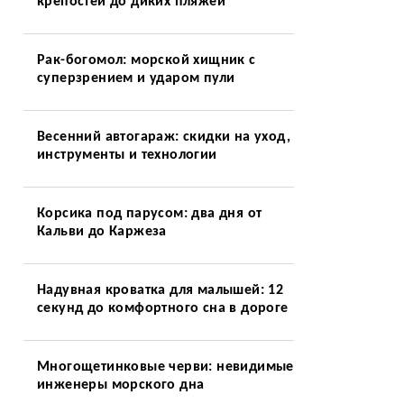
крепостей до диких пляжей
Рак-богомол: морской хищник с
суперзрением и ударом пули
Весенний автогараж: скидки на уход,
инструменты и технологии
Корсика под парусом: два дня от
Кальви до Каржеза
Надувная кроватка для малышей: 12
секунд до комфортного сна в дороге
Многощетинковые черви: невидимые
инженеры морского дна