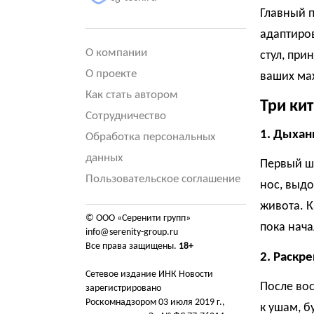
Главный 
адаптиров
О компании
стул, при
О проекте
ваших ма
Как стать автором
Три кит
Сотрудничество
1. Дыхан
Обработка персональных
данных
Первый ша
Пользовательское соглашение
нос, выд
живота. К
© ООО «Серенити групп»
пока нача
info@serenity-group.ru
Все права защищены.
18+
2. Раскр
Сетевое издание ИНК Новости
После во
зарегистрировано
Роскомнадзором 03 июля 2019 г.,
к ушам, б