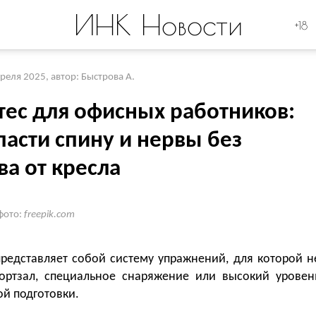
ИНК Новости
+18
преля 2025
,
автор: Быстрова А.
тес для офисных работников:
пасти спину и нервы без
ва от кресла
фото:
freepik.com
представляет собой систему упражнений, для которой н
ортзал, специальное снаряжение или высокий уровен
й подготовки.