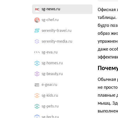
sg-news.ru
Офисная ж
таблицы.
sg-chef.ru
будто по
serenity-travel.ru
образ жиз
упражнени
serenity-media.ru
даже особ
sg-eva.ru
эффектив
sg-homes.ru
Почему 
sg-beauty.ru
Обычная р
e-gear.ru
не просто
плавные 
sg-kids.ru
мышц. Зде
sg-pets.ru
выполнен
sg-tech.ru