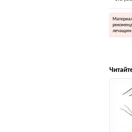
Материал
рекоменд
лечащим 
Читайт