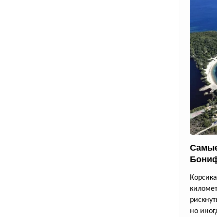
Самые
Бони
Корсик
киломе
рискнут
но иног