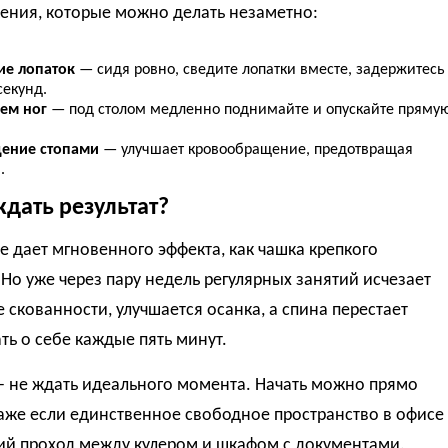
ения, которые можно делать незаметно:
ие лопаток
— сидя ровно, сведите лопатки вместе, задержитесь
секунд.
ем ног
— под столом медленно поднимайте и опускайте пряму
ение стопами
— улучшает кровообращение, предотвращая
.
ждать результат?
е дает мгновенного эффекта, как чашка крепкого
 Но уже через пару недель регулярных занятий исчезает
скованности, улучшается осанка, а спина перестает
ь о себе каждые пять минут.
— не ждать идеального момента. Начать можно прямо
аже если единственное свободное пространство в офисе
кий проход между кулером и шкафом с документами.