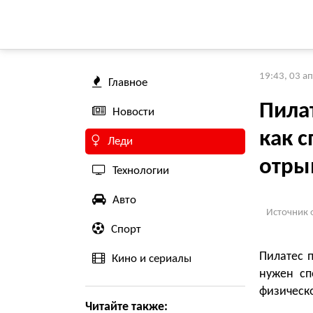
19:43, 03 а
Главное
Пила
Новости
как с
Леди
отры
Технологии
Авто
Источник 
Спорт
Пилатес 
Кино и сериалы
нужен сп
физическо
Читайте также: