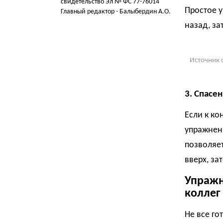
свидетельство Эл № ФС 77-76014
Простое 
Главный редактор - Балыбердин А.О.
назад, за
Источник 
3. Спасе
Если к ко
упражнени
позволяет
вверх, за
Упражн
коллег
Не все го