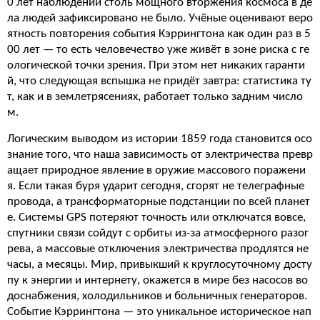
0 лет наблюдений столь мощного вторжения космоса в де
ла людей зафиксировано не было. Учёные оценивают веро
ятность повторения события Кэррингтона как один раз в 5
00 лет — то есть человечество уже живёт в зоне риска с ге
ологической точки зрения. При этом нет никаких гаранти
й, что следующая вспышка не придёт завтра: статистика ту
т, как и в землетрясениях, работает только задним число
м.
Логическим выводом из истории 1859 года становится осо
знание того, что наша зависимость от электричества превр
ащает природное явление в оружие массового поражени
я. Если такая буря ударит сегодня, сгорят не телеграфные
провода, а трансформаторные подстанции по всей планет
е. Системы GPS потеряют точность или отключатся вовсе,
спутники связи сойдут с орбиты из-за атмосферного разог
рева, а массовые отключения электричества продлятся не
часы, а месяцы. Мир, привыкший к круглосуточному досту
пу к энергии и интернету, окажется в мире без насосов во
доснабжения, холодильников и больничных генераторов.
Событие Кэррингтона — это уникальное историческое нап