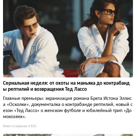
Сериальная неделя: от охоты на маньяка до контрабанд
ы рептилий и возвращения Тед Лассо
Главные премьеры: экранизация романа Брета Истона Эллис
а «Осколки», документалка о контрабанде рептилий, новый с
езон «Тед Лассо» о женском футболе и юбилейный трип «До
мохозяек».
Кино и сериалы
4 635