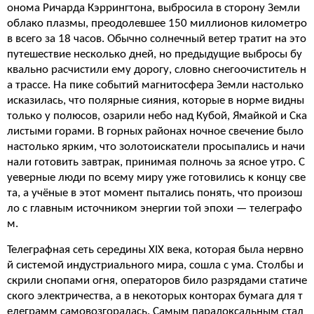
онома Ричарда Кэррингтона, выбросила в сторону Земли
облако плазмы, преодолевшее 150 миллионов километро
в всего за 18 часов. Обычно солнечный ветер тратит на это
путешествие несколько дней, но предыдущие выбросы бу
квально расчистили ему дорогу, словно снегоочиститель н
а трассе. На пике событий магнитосфера Земли настолько
исказилась, что полярные сияния, которые в норме видны
только у полюсов, озарили небо над Кубой, Ямайкой и Ска
листыми горами. В горных районах ночное свечение было
настолько ярким, что золотоискатели просыпались и начи
нали готовить завтрак, принимая полночь за ясное утро. С
уеверные люди по всему миру уже готовились к концу све
та, а учёные в этот момент пытались понять, что произош
ло с главным источником энергии той эпохи — телеграфо
м.
Телеграфная сеть середины XIX века, которая была нервно
й системой индустриального мира, сошла с ума. Столбы и
скрили снопами огня, операторов било разрядами статиче
ского электричества, а в некоторых конторах бумага для т
елеграмм самовозгоралась. Самым парадоксальным стал