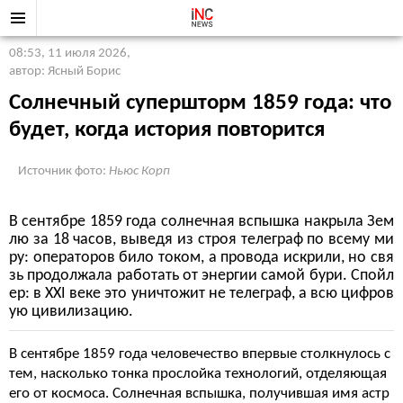
08:53, 11 июля 2026
,
автор: Ясный Борис
Солнечный супершторм 1859 года: что
будет, когда история повторится
Источник фото:
Ньюс Корп
В сентябре 1859 года солнечная вспышка накрыла Зем
лю за 18 часов, выведя из строя телеграф по всему ми
ру: операторов било током, а провода искрили, но свя
зь продолжала работать от энергии самой бури. Спойл
ер: в XXI веке это уничтожит не телеграф, а всю цифров
ую цивилизацию.
В сентябре 1859 года человечество впервые столкнулось с
тем, насколько тонка прослойка технологий, отделяющая
его от космоса. Солнечная вспышка, получившая имя астр