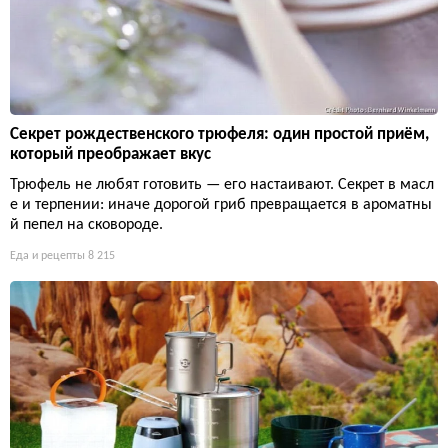
Секрет рождественского трюфеля: один простой приём,
который преображает вкус
Трюфель не любят готовить — его настаивают. Секрет в масл
е и терпении: иначе дорогой гриб превращается в ароматны
й пепел на сковороде.
Еда и рецепты
8 215