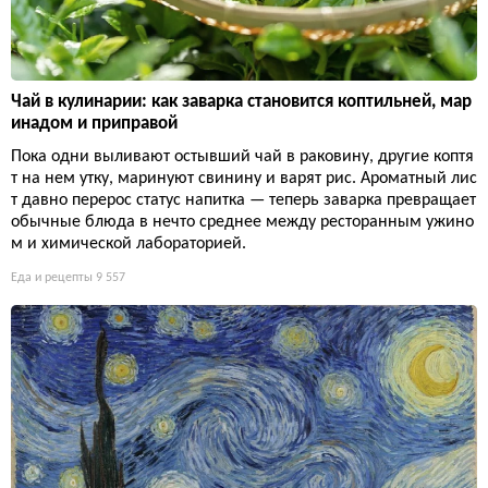
Чай в кулинарии: как заварка становится коптильней, мар
инадом и приправой
Пока одни выливают остывший чай в раковину, другие коптя
т на нем утку, маринуют свинину и варят рис. Ароматный лис
т давно перерос статус напитка — теперь заварка превращает
обычные блюда в нечто среднее между ресторанным ужино
м и химической лабораторией.
Еда и рецепты
9 557