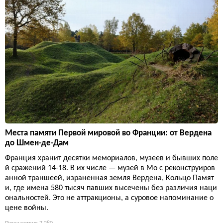
Места памяти Первой мировой во Франции: от Вердена
до Шмен-де-Дам
Франция хранит десятки мемориалов, музеев и бывших поле
й сражений 14-18. В их числе — музей в Мо с реконструиров
анной траншеей, израненная земля Вердена, Кольцо Памят
и, где имена 580 тысяч павших высечены без различия наци
ональностей. Это не аттракционы, а суровое напоминание о
цене войны.