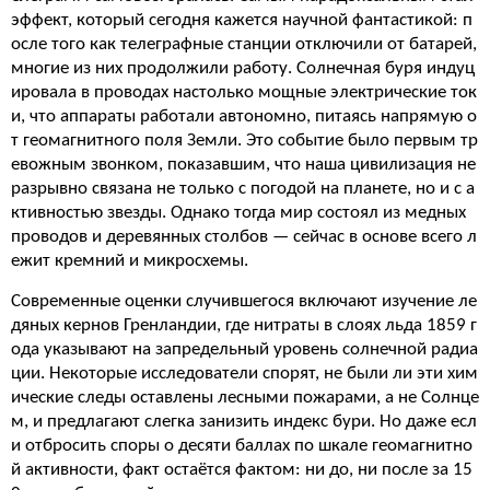
эффект, который сегодня кажется научной фантастикой: п
осле того как телеграфные станции отключили от батарей,
многие из них продолжили работу. Солнечная буря индуц
ировала в проводах настолько мощные электрические ток
и, что аппараты работали автономно, питаясь напрямую о
т геомагнитного поля Земли. Это событие было первым тр
евожным звонком, показавшим, что наша цивилизация не
разрывно связана не только с погодой на планете, но и с а
ктивностью звезды. Однако тогда мир состоял из медных
проводов и деревянных столбов — сейчас в основе всего л
ежит кремний и микросхемы.
Современные оценки случившегося включают изучение ле
дяных кернов Гренландии, где нитраты в слоях льда 1859 г
ода указывают на запредельный уровень солнечной радиа
ции. Некоторые исследователи спорят, не были ли эти хим
ические следы оставлены лесными пожарами, а не Солнце
м, и предлагают слегка занизить индекс бури. Но даже есл
и отбросить споры о десяти баллах по шкале геомагнитно
й активности, факт остаётся фактом: ни до, ни после за 15