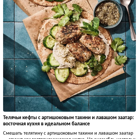
Телячьи кефты с артишоковым тахини и лавашом заатар:
восточная кухня в идеальном балансе
Смешать телятину с артишоковым тахини и лавашом заатар