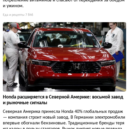
потребление витаминов и спасают от переедания за обедом
и ужином.
Еда и рецепты
7 846
Honda расширяется в Северной Америке: восьмой завод
и рыночные сигналы
Северная Америка принесла Honda 40% глобальных продаж
— компания строит новый завод. В Германии электромобили
впервые обогнали бензиновые. Традиционные бренды теря
ют кадры в пользу стартапов. Рынок диктует новые правила.