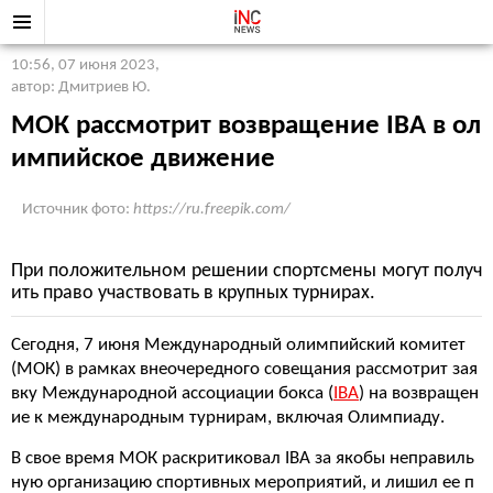
10:56, 07 июня 2023
,
автор: Дмитриев Ю.
МОК рассмотрит возвращение IBA в ол
импийское движение
Источник фото:
https://ru.freepik.com/
При положительном решении спортсмены могут получ
ить право участвовать в крупных турнирах.
Сегодня, 7 июня Международный олимпийский комитет
(МОК) в рамках внеочередного совещания рассмотрит зая
вку Международной ассоциации бокса (
IBA
) на возвращен
ие к международным турнирам, включая Олимпиаду.
В свое время МОК раскритиковал IBA за якобы неправиль
ную организацию спортивных мероприятий, и лишил ее п