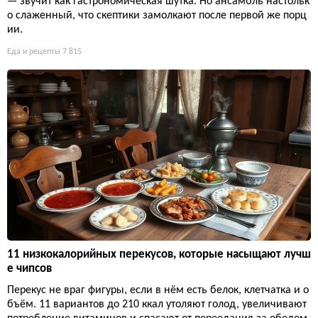
— звучит как гастрономическая шутка. Но ансамбль настольк
о слаженный, что скептики замолкают после первой же порц
ии.
Еда и рецепты
7 815
11 низкокалорийных перекусов, которые насыщают лучш
е чипсов
Перекус не враг фигуры, если в нём есть белок, клетчатка и о
бъём. 11 вариантов до 210 ккал утоляют голод, увеличивают