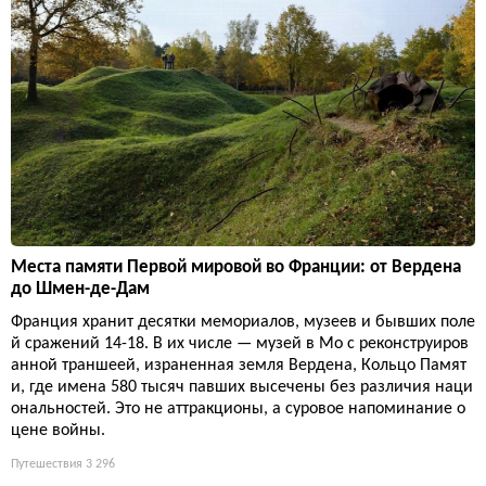
Места памяти Первой мировой во Франции: от Вердена
до Шмен-де-Дам
Франция хранит десятки мемориалов, музеев и бывших поле
й сражений 14-18. В их числе — музей в Мо с реконструиров
анной траншеей, израненная земля Вердена, Кольцо Памят
и, где имена 580 тысяч павших высечены без различия наци
ональностей. Это не аттракционы, а суровое напоминание о
цене войны.
Путешествия
3 296