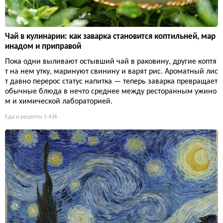
Чай в кулинарии: как заварка становится коптильней, мар
инадом и приправой
Пока одни выливают остывший чай в раковину, другие коптя
т на нем утку, маринуют свинину и варят рис. Ароматный лис
т давно перерос статус напитка — теперь заварка превращает
обычные блюда в нечто среднее между ресторанным ужино
м и химической лабораторией.
Еда и рецепты
5 436