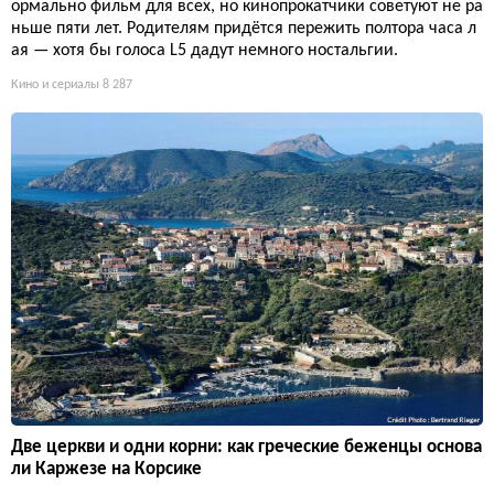
ормально фильм для всех, но кинопрокатчики советуют не ра
ньше пяти лет. Родителям придётся пережить полтора часа л
ая — хотя бы голоса L5 дадут немного ностальгии.
Кино и сериалы
8 287
Две церкви и одни корни: как греческие беженцы основа
ли Каржезе на Корсике