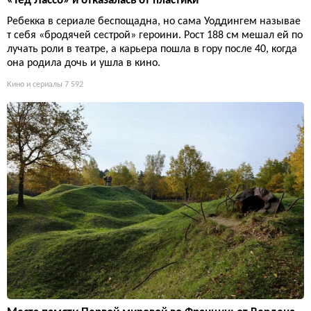
«Тед Лассо» и отказалась от пластики
Ребекка в сериале беспощадна, но сама Уоддингем называе
т себя «бродячей сестрой» героини. Рост 188 см мешал ей по
лучать роли в театре, а карьера пошла в гору после 40, когда
она родила дочь и ушла в кино.
Кино и сериалы
7 592