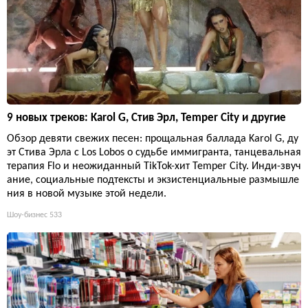
9 новых треков: Karol G, Стив Эрл, Temper City и другие
Обзор девяти свежих песен: прощальная баллада Karol G, ду
эт Стива Эрла с Los Lobos о судьбе иммигранта, танцевальная
терапия Flo и неожиданный TikTok-хит Temper City. Инди-звуч
ание, социальные подтексты и экзистенциальные размышле
ния в новой музыке этой недели.
Шоу-бизнес
533