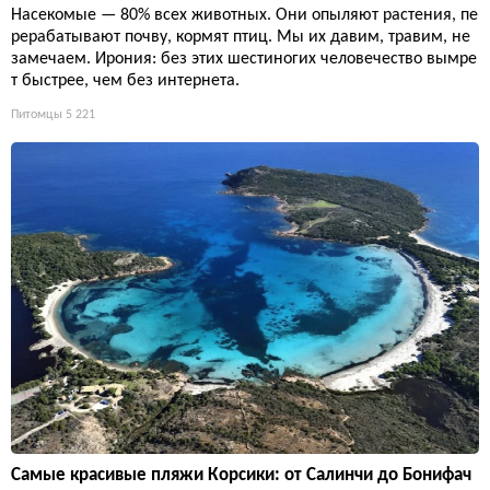
Насекомые — 80% всех животных. Они опыляют растения, пе
рерабатывают почву, кормят птиц. Мы их давим, травим, не
замечаем. Ирония: без этих шестиногих человечество вымре
т быстрее, чем без интернета.
Питомцы
5 221
Самые красивые пляжи Корсики: от Салинчи до Бонифач