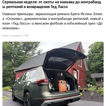
Сериальная неделя: от охоты на маньяка до контрабанд
ы рептилий и возвращения Тед Лассо
Главные премьеры: экранизация романа Брета Истона Эллис
а «Осколки», документалка о контрабанде рептилий, новый с
езон «Тед Лассо» о женском футболе и юбилейный трип «До
мохозяек».
Кино и сериалы
5 548