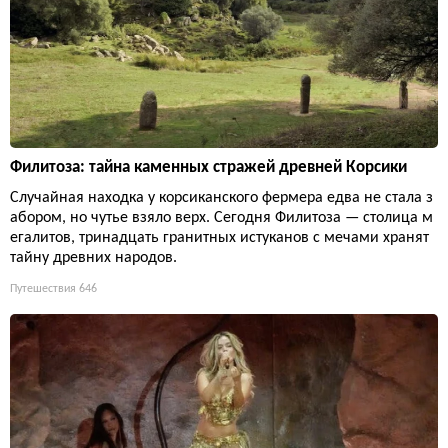
Филитоза: тайна каменных стражей древней Корсики
Случайная находка у корсиканского фермера едва не стала з
абором, но чутье взяло верх. Сегодня Филитоза — столица м
егалитов, тринадцать гранитных истуканов с мечами хранят
тайну древних народов.
Путешествия
646