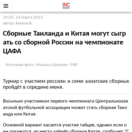
14:04, 14 марта 2023
,
автор: Бесков В.
Сборные Таиланда и Китая могут сыгр
ать со сборной России на чемпионате
ЦАФА
Источник фото:
Михаил Шапаев / РФС
Турнир с участием россиян и семи азиатских сборных
пройдёт в середине июня.
Восьмым участником первого чемпионата Центральноази
атской футбольной ассоциации может стать сборная Таил
анда или Китая.
Основной вариант касается участия тайцев, однако если о
ни откажутся, их место займёт сборная Китая, сообщает "С