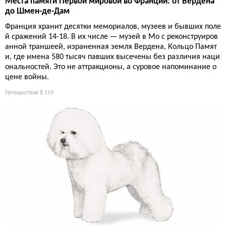
Места памяти Первой мировой во Франции: от Вердена
до Шмен-де-Дам
Франция хранит десятки мемориалов, музеев и бывших поле
й сражений 14-18. В их числе — музей в Мо с реконструиров
анной траншеей, израненная земля Вердена, Кольцо Памят
и, где имена 580 тысяч павших высечены без различия наци
ональностей. Это не аттракционы, а суровое напоминание о
цене войны.
Путешествия
8 119