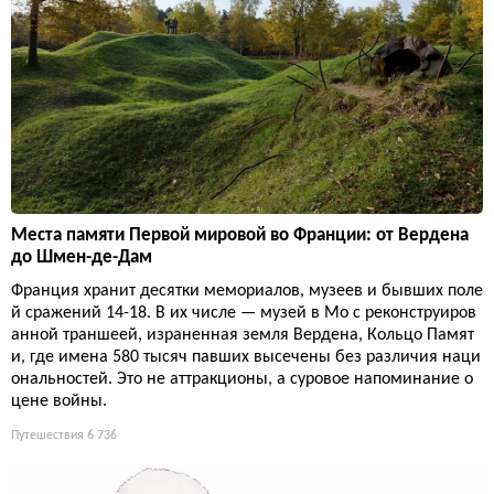
Места памяти Первой мировой во Франции: от Вердена
до Шмен-де-Дам
Франция хранит десятки мемориалов, музеев и бывших поле
й сражений 14-18. В их числе — музей в Мо с реконструиров
анной траншеей, израненная земля Вердена, Кольцо Памят
и, где имена 580 тысяч павших высечены без различия наци
ональностей. Это не аттракционы, а суровое напоминание о
цене войны.
Путешествия
6 736