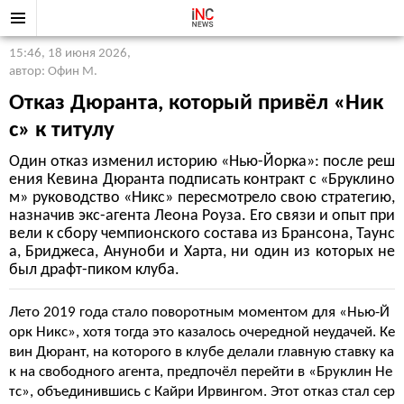
15:46, 18 июня 2026
,
автор: Офин М.
Отказ Дюранта, который привёл «Ник
с» к титулу
Один отказ изменил историю «Нью-Йорка»: после реш
ения Кевина Дюранта подписать контракт с «Бруклино
м» руководство «Никс» пересмотрело свою стратегию,
назначив экс-агента Леона Роуза. Его связи и опыт при
вели к сбору чемпионского состава из Брансона, Таунс
а, Бриджеса, Ануноби и Харта, ни один из которых не
был драфт-пиком клуба.
Лето 2019 года стало поворотным моментом для «Нью-Й
орк Никс», хотя тогда это казалось очередной неудачей. Ке
вин Дюрант, на которого в клубе делали главную ставку ка
к на свободного агента, предпочёл перейти в «Бруклин Не
тс», объединившись с Кайри Ирвингом. Этот отказ стал сер