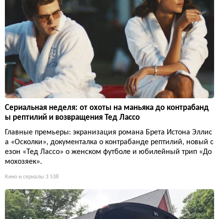
Сериальная неделя: от охоты на маньяка до контрабанд
ы рептилий и возвращения Тед Лассо
Главные премьеры: экранизация романа Брета Истона Эллис
а «Осколки», документалка о контрабанде рептилий, новый с
езон «Тед Лассо» о женском футболе и юбилейный трип «До
мохозяек».
Кино и сериалы
3 538