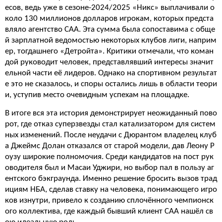
есов, ведь уже в сезоне-2024/2025 «Никс» выплачивали о
коло 130 миллионов долларов игрокам, которых предста
вляло агентство CAA. Эта сумма была сопоставима с обще
й зарплатной ведомостью некоторых клубов лиги, наприм
ер, тогдашнего «Детройта». Критики отмечали, что коман
дой руководит человек, представлявший интересы значит
ельной части её лидеров. Однако на спортивном результат
е это не сказалось, и споры остались лишь в области теори
и, уступив место очевидным успехам на площадке.
В итоге вся эта история демонстрирует неожиданный пово
рот, где отказ суперзвезды стал катализатором для систем
ных изменений. После неудачи с Дюрантом владелец клуб
а Джеймс Долан отказался от старой модели, дав Леону Р
оузу широкие полномочия. Среди кандидатов на пост рук
оводителя был и Масаи Уджири, но выбор пал в пользу аг
ентского бэкграунда. Именно решение бросить вызов трад
ициям НБА, сделав ставку на человека, понимающего игро
ков изнутри, привело к созданию сплочённого чемпионск
ого коллектива, где каждый бывший клиент CAA нашёл св