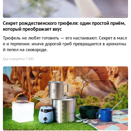
Секрет рождественского трюфеля: один простой приём,
который преображает вкус
Трюфель не любят готовить — его настаивают. Секрет в масл
е и терпении: иначе дорогой гриб превращается в ароматны
й пепел на сковороде.
Еда и рецепты
7 640