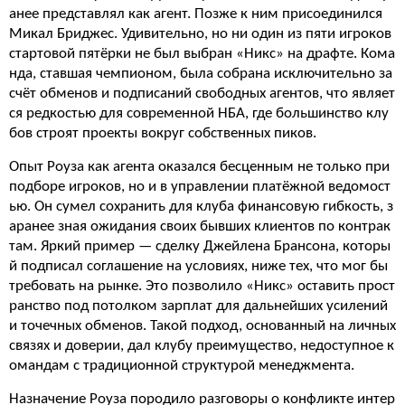
анее представлял как агент. Позже к ним присоединился
Микал Бриджес. Удивительно, но ни один из пяти игроков
стартовой пятёрки не был выбран «Никс» на драфте. Кома
нда, ставшая чемпионом, была собрана исключительно за
счёт обменов и подписаний свободных агентов, что являет
ся редкостью для современной НБА, где большинство клу
бов строят проекты вокруг собственных пиков.
Опыт Роуза как агента оказался бесценным не только при
подборе игроков, но и в управлении платёжной ведомост
ью. Он сумел сохранить для клуба финансовую гибкость, з
аранее зная ожидания своих бывших клиентов по контрак
там. Яркий пример — сделку Джейлена Брансона, которы
й подписал соглашение на условиях, ниже тех, что мог бы
требовать на рынке. Это позволило «Никс» оставить прост
ранство под потолком зарплат для дальнейших усилений
и точечных обменов. Такой подход, основанный на личных
связях и доверии, дал клубу преимущество, недоступное к
омандам с традиционной структурой менеджмента.
Назначение Роуза породило разговоры о конфликте интер