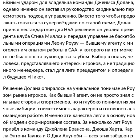
ьёзным ударом для владельца команды Джеймса Долана,
однако именно он заставил руководство кардинально пер
есмотреть подход к управлению. Вместо того чтобы продо
лжать гоняться за суперзвёздами по старой схеме, Долан
принял нестандартное для НБА решение: он уволил прези
дента клуба Стива Миллса и передал управление баскетбо
льными операциями Леону Роузу — бывшему агенту с мн
оголетним опытом работы в CAA, у которого на тот моме
нт не было опыта руководства клубом. Выбор в пользу че
ловека, представлявшего интересы игроков, а не традицио
нного менеджера, стал для лиги прецедентом и определи
л будущее «Никс».
Решение Долана опиралось на уникальное понимание Роу
зом рынка игроков. Как бывший агент, он не просто знал с
ильные стороны спортсменов, но и глубоко понимал их ли
чные амбиции, совместимость характеров и готовность к к
омандной работе. Именно эти качества легли в основу нов
ой модели формирования состава. За несколько лет Роуз
привёл в команду Джейлена Брансона, Джоша Харта, Кар
ла-Энтони Таунса и О Джи Ануноби — всех этих звёзд он р