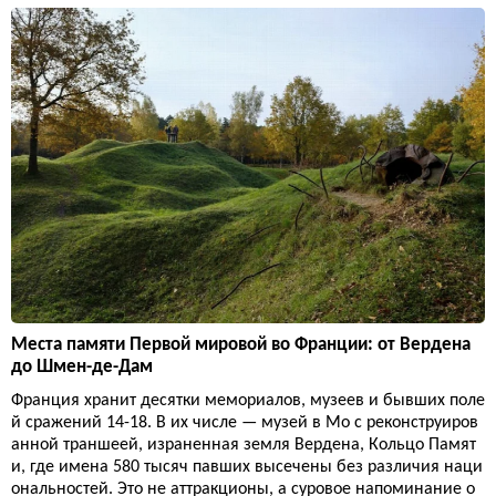
Места памяти Первой мировой во Франции: от Вердена
до Шмен-де-Дам
Франция хранит десятки мемориалов, музеев и бывших поле
й сражений 14-18. В их числе — музей в Мо с реконструиров
анной траншеей, израненная земля Вердена, Кольцо Памят
и, где имена 580 тысяч павших высечены без различия наци
ональностей. Это не аттракционы, а суровое напоминание о