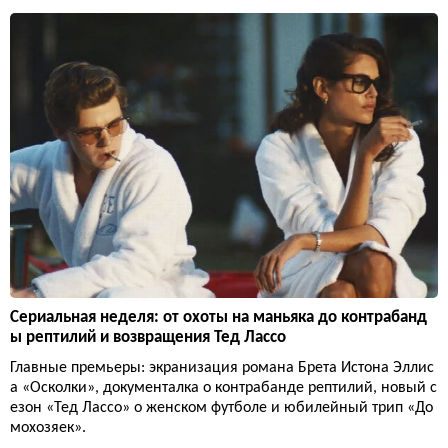
Сериальная неделя: от охоты на маньяка до контрабанд
ы рептилий и возвращения Тед Лассо
Главные премьеры: экранизация романа Брета Истона Эллис
а «Осколки», документалка о контрабанде рептилий, новый с
езон «Тед Лассо» о женском футболе и юбилейный трип «До
мохозяек».