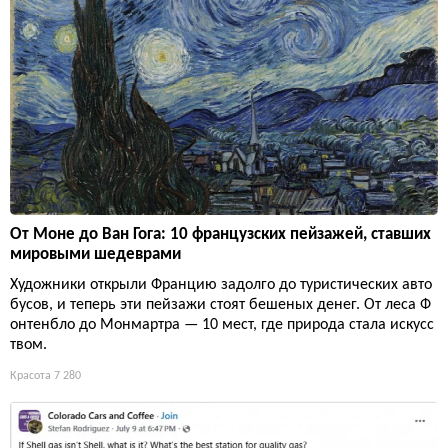
От Моне до Ван Гога: 10 французских пейзажей, ставших
мировыми шедеврами
Художники открыли Францию задолго до туристических авто
бусов, и теперь эти пейзажи стоят бешеных денег. От леса Ф
онтенбло до Монмартра — 10 мест, где природа стала искусс
твом.
Красота
7 280