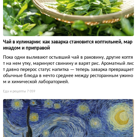
Чай в кулинарии: как заварка становится коптильней, мар
инадом и приправой
Пока одни выливают остывший чай в раковину, другие коптя
т на нем утку, маринуют свинину и варят рис. Ароматный лис
т давно перерос статус напитка — теперь заварка превращает
обычные блюда в нечто среднее между ресторанным ужино
м и химической лабораторией.
Еда и рецепты
7 059