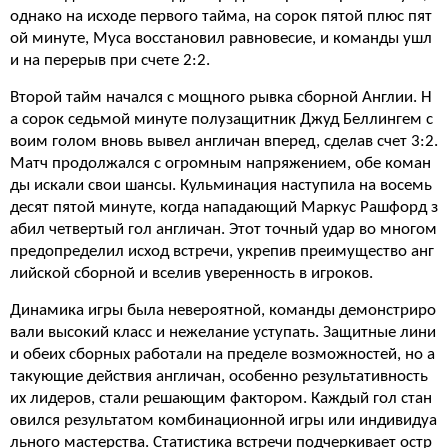
однако на исходе первого тайма, на сорок пятой плюс пят
ой минуте, Муса восстановил равновесие, и команды ушл
и на перерыв при счете 2:2.
Второй тайм начался с мощного рывка сборной Англии. Н
а сорок седьмой минуте полузащитник Джуд Беллингем с
воим голом вновь вывел англичан вперед, сделав счет 3:2.
Матч продолжался с огромным напряжением, обе коман
ды искали свои шансы. Кульминация наступила на восемь
десят пятой минуте, когда нападающий Маркус Рашфорд з
абил четвертый гол англичан. Этот точный удар во многом
предопределил исход встречи, укрепив преимущество анг
лийской сборной и вселив уверенность в игроков.
Динамика игры была невероятной, команды демонстриро
вали высокий класс и нежелание уступать. Защитные лини
и обеих сборных работали на пределе возможностей, но а
такующие действия англичан, особенно результативность
их лидеров, стали решающим фактором. Каждый гол стан
овился результатом комбинационной игры или индивидуа
льного мастерства. Статистика встречи подчеркивает остр