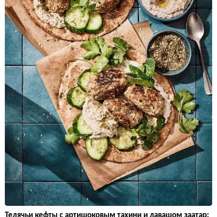
Телячьи кефты с артишоковым тахини и лавашом заатар: