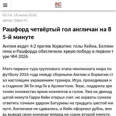
00:54, 18 июня 2026
,
автор: Офин М.
Рашфорд четвёртый гол англичан на 8
5-й минуте
Англия ведет 4:2 против Хорватии: голы Кейна, Беллин
гема и Рашфорда обеспечили яркую победу в первом т
уре ЧМ-2026.
Матч первого тура группового этапа чемпионата мира по
футболу 2026 года между сборными Англии и Хорватии ст
ал настоящим украшением турнира. Игра, проходившая н
а стадионе Эй-Ти-энд-Ти в Арлингтоне, Техас, подарила зри
телям множество ярких моментов и голов. Уже на двенад
цатой минуте Гарри Кейн открыл счет, но хорваты сумели
ответить точным ударом Батурины на тридцать шестой ми
нуте. Англичане не сдавались, и Кейн оформил дубль, вно
вь выведя свою команду вперед на сорок второй минуте,