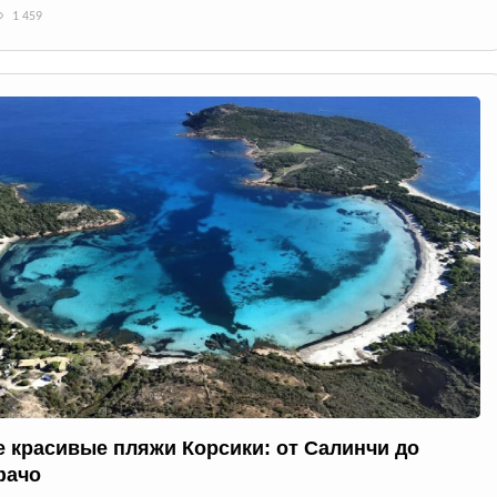
1 459
 красивые пляжи Корсики: от Салинчи до
фачо