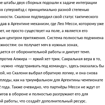
ие штабы двух сборных подошли к задаче интеграции
ых суперзвёзд с принципиально разной степенью
нности. Скалони подтвердил свой статус тактического
здав в Аргентине механизм, где Лео Месси, которому уже
лет, не просто существует на поле, а является его
ым центром притяжения. Система полностью подчинена
жностям: он получает мяч в нужных зонах,
ется от оборонительной работы и диктует темп.
 против Алжира — яркий хет-трик. Сакральная вера в то,
 нужно «подстраивать под команду», здесь оказалась бы
ой, но Скалони выбрал обратную логику, и она снова
 плоды, как на триумфальном для Аргентины чемпионате
 года. Также очевидно, что партнёры Месси не ждут от
игов в обороне и полностью разгружают его для
й работы, что создаёт дополнительный ресурс.