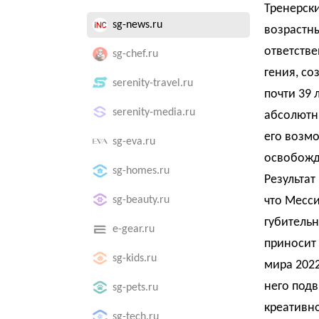
Тренерск
sg-news.ru
возрастн
ответстве
sg-chef.ru
гения, со
serenity-travel.ru
почти 39 
serenity-media.ru
абсолютн
его возмо
sg-eva.ru
освобожда
sg-homes.ru
Результат
sg-beauty.ru
что Месси
губительн
e-gear.ru
приносит
sg-kids.ru
мира 2022
него подв
sg-pets.ru
креативно
sg-tech.ru