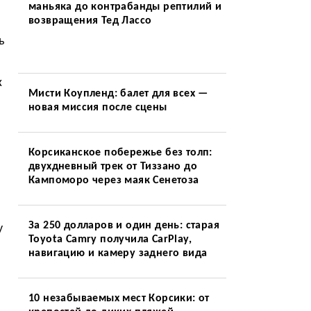
маньяка до контрабанды рептилий и
возвращения Тед Лассо
ь
х
Мисти Коупленд: балет для всех —
новая миссия после сцены
Корсиканское побережье без толп:
двухдневный трек от Тиззано до
Кампоморо через маяк Сенетоза
За 250 долларов и один день: старая
у
Toyota Camry получила CarPlay,
навигацию и камеру заднего вида
10 незабываемых мест Корсики: от