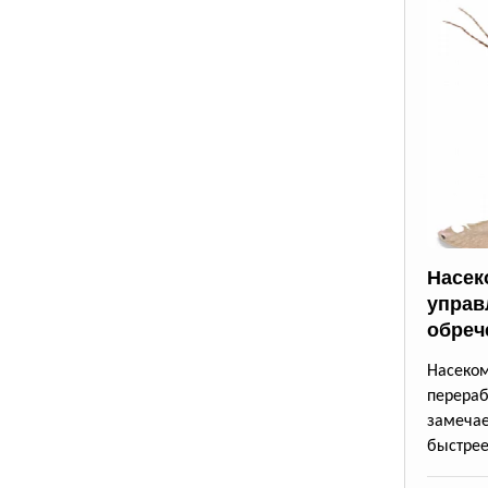
Насек
управ
обреч
Насек
перера
замеча
быстрее