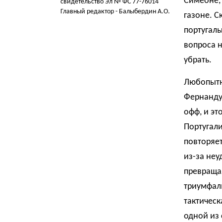
Симеоне,
свидетельство Эл № ФС 77-76014
Главный редактор - Балыбердин А.О.
газоне. С
португаль
вопроса н
убрать.
Любопытно
Фернанду 
офф, и эт
Португали
повторяет
из-за неу
превраща
триумфаль
тактическ
одной из 