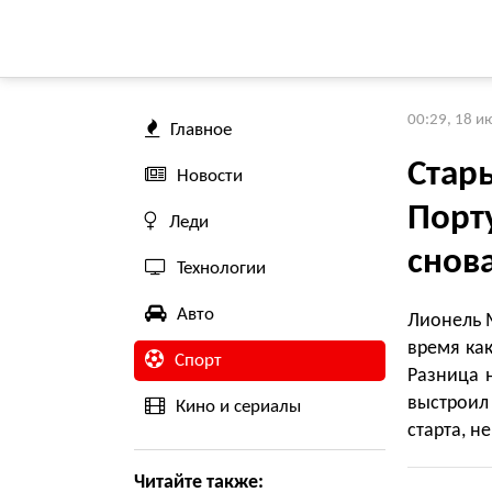
00:29, 18 и
Главное
Стар
Новости
Порт
Леди
снова
Технологии
Авто
Лионель М
время как
Спорт
Разница н
выстроил
Кино и сериалы
старта, н
Читайте также: