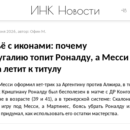
ИНК Новости
+18
юня 2026
,
автор: Офин М.
ьё с иконами: почему
угалию топит Роналду, а Месси
 летит к титулу
есси оформил хет-трик за Аргентину против Алжира, в т
 Криштиану Роналду был бесполезен в матче с ДР Конго
е в возрасте (39 и 41), а в тренерской системе: Скалон
 игру под Месси, а Мартинес, боясь убрать Роналду и
е придумал, как использовать его остатки мастерства.