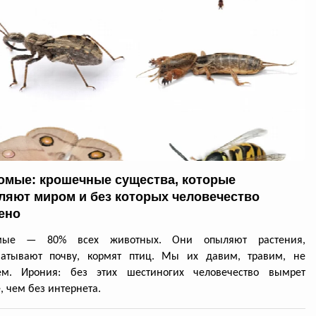
омые: крошечные существа, которые
ляют миром и без которых человечество
ено
омые — 80% всех животных. Они опыляют растения,
батывают почву, кормят птиц. Мы их давим, травим, не
ем. Ирония: без этих шестиногих человечество вымрет
, чем без интернета.