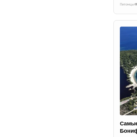
Питомцы
Самые
Бони