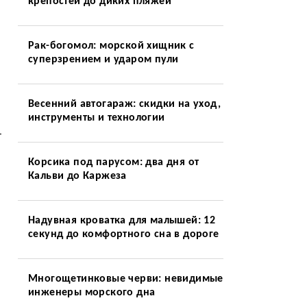
крепостей до диких пляжей
Рак-богомол: морской хищник с
суперзрением и ударом пули
Весенний автогараж: скидки на уход,
инструменты и технологии
-
Корсика под парусом: два дня от
Кальви до Каржеза
Надувная кроватка для малышей: 12
секунд до комфортного сна в дороге
Многощетинковые черви: невидимые
инженеры морского дна