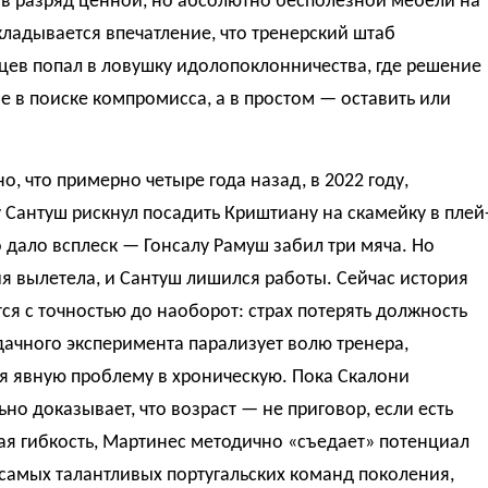
 в разряд ценной, но абсолютно бесполезной мебели на
кладывается впечатление, что тренерский штаб
цев попал в ловушку идолопоклонничества, где решение
е в поиске компромисса, а в простом — оставить или
, что примерно четыре года назад, в 2022 году,
Сантуш рискнул посадить Криштиану на скамейку в плей
о дало всплеск — Гонсалу Рамуш забил три мяча. Но
я вылетела, и Сантуш лишился работы. Сейчас история
ся с точностью до наоборот: страх потерять должность
дачного эксперимента парализует волю тренера,
я явную проблему в хроническую. Пока Скалони
но доказывает, что возраст — не приговор, если есть
ая гибкость, Мартинес методично «съедает» потенциал
самых талантливых португальских команд поколения,