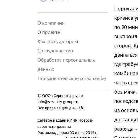
Португал
кризиса у
О компании
по 90 мин
О проекте
выстроил
Как стать автором
сторон. К
Сотрудничество
двигаться
Обработка персональных
где требу
данных
комбинаци
Пользовательское соглашение
часть вре
без мяча.
© ООО «Серенити групп»
последств
info@serenity-group.ru
Все права защищены.
18+
из основы
доставлят
Сетевое издание ИНК Новости
зарегистрировано
разряда «
Роскомнадзором 03 июля 2019 г.,