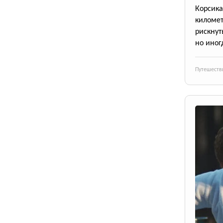
Корсик
киломе
рискнут
но иног
Путешеств