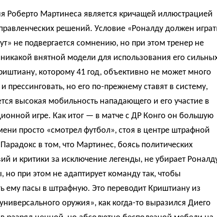
ия Роберто Мартинеса является кричащей иллюстрацией
правленческих решений. Условие «Роналду должен играт
ут» не подвергается сомнению, но при этом тренер не
 никакой внятной модели для использования его сильны
риштиану, которому 41 год, объективно не может много
 и прессинговать, но его по-прежнему ставят в систему,
ется высокая мобильность нападающего и его участие в
онной игре. Как итог — в матче с ДР Конго он большую
мени просто «смотрел футбол», стоя в центре штрафной
 Парадокс в том, что Мартинес, боясь политических
ий и критики за исключение легенды, не убирает Роналд
, но при этом не адаптирует команду так, чтобы
ь ему пасы в штрафную. Это переводит Криштиану из
универсального оружия», как когда-то выразился Диего