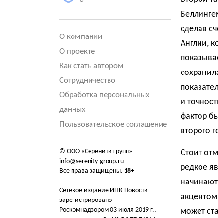
Беллингем
сделав сч
О компании
Англии, к
О проекте
показывае
Как стать автором
сохранила
Сотрудничество
показател
Обработка персональных
и точност
данных
фактор бы
Пользовательское соглашение
второго г
© ООО «Серенити групп»
Стоит отм
info@serenity-group.ru
редкое я
Все права защищены.
18+
начинают 
Сетевое издание ИНК Новости
акцентом 
зарегистрировано
Роскомнадзором 03 июля 2019 г.,
может ста