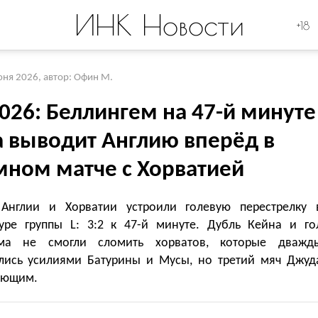
ИНК Новости
+18
юня 2026
,
автор: Офин М.
026: Беллингем на 47-й минуте
а выводит Англию вперёд в
мном матче с Хорватией
Англии и Хорватии устроили голевую перестрелку 
уре группы L: 3:2 к 47-й минуте. Дубль Кейна и го
ема не смогли сломить хорватов, которые дважд
лись усилиями Батурины и Мусы, но третий мяч Джуд
ающим.