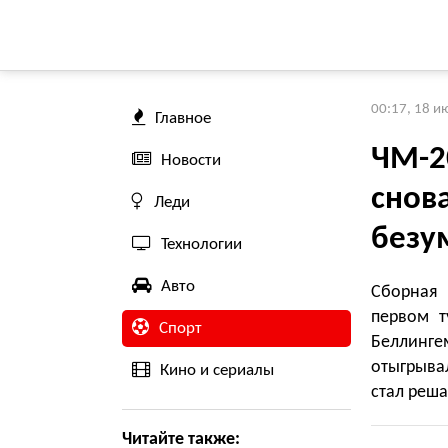
00:17, 18 и
Главное
ЧМ-2
Новости
снов
Леди
безу
Технологии
Авто
Сборная 
первом т
Спорт
Беллинг
отыгрыва
Кино и сериалы
стал реш
Читайте также: