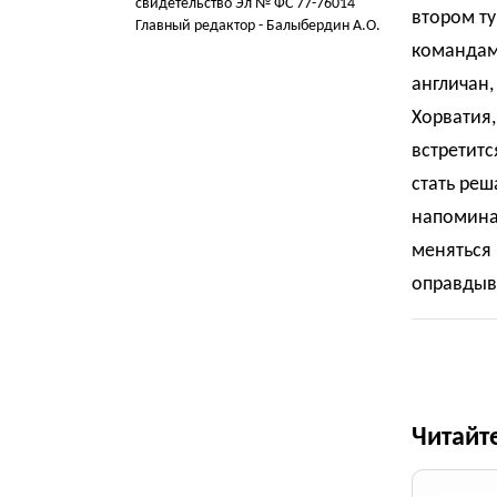
свидетельство Эл № ФС 77-76014
втором ту
Главный редактор - Балыбердин А.О.
командами
англичан,
Хорватия,
встретитс
стать реш
напоминае
меняться 
оправдыв
Читайт