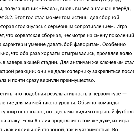
, полузащитник «Реала», вновь вывел англичан вперёд,
ёт 3:2. Этот гол стал моментом истины для сборной
оторая столкнулась с серьёзным сопротивлением. Игра
т, что хорватская сборная, несмотря на смену поколений
 характер и умение давать бой фаворитам. Особенно
ьно, что оба раза хорваты отыгрывались, проявляя волю
ь в завершающей стадии. Для англичан же ключевым ста
строй реакции: они не дали сопернику закрепиться посл
ола и почти сразу вернули преимущество.
етить, что подобная результативность в первом туре —
вление для матчей такого уровня. Обычно команды
турнир осторожно, но здесь мы видим открытый футбол 
на атаку. Если Англия продолжит в том же духе, их игра
ть как их сильной стороной, так и уязвимостью. Во