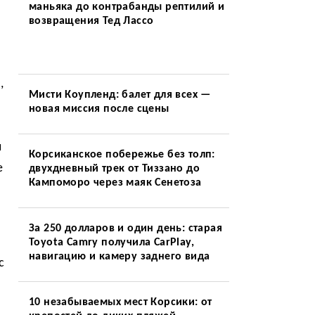
маньяка до контрабанды рептилий и
возвращения Тед Лассо
,
Мисти Коупленд: балет для всех —
новая миссия после сцены
л
Корсиканское побережье без толп:
е
двухдневный трек от Тиззано до
Кампоморо через маяк Сенетоза
За 250 долларов и один день: старая
Toyota Camry получила CarPlay,
навигацию и камеру заднего вида
с
10 незабываемых мест Корсики: от