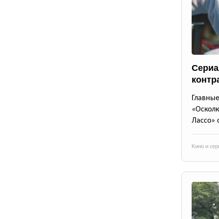
Сериа
контр
Главны
«Осколк
Лассо» 
Кино и се