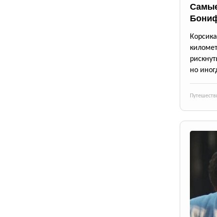
Самые
Бони
Корсик
киломе
рискнут
но иног
Путешеств