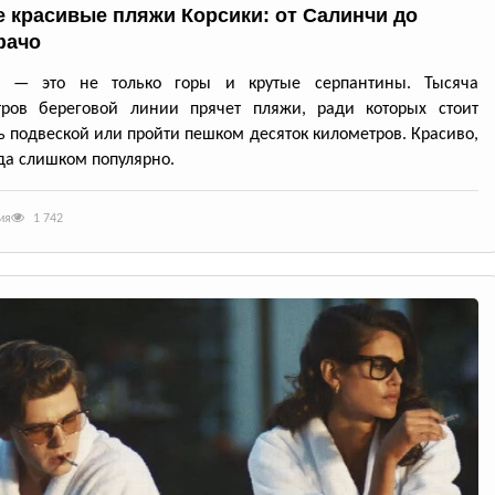
 красивые пляжи Корсики: от Салинчи до
фачо
а — это не только горы и крутые серпантины. Тысяча
тров береговой линии прячет пляжи, ради которых стоит
ь подвеской или пройти пешком десяток километров. Красиво,
да слишком популярно.
ия
1 742