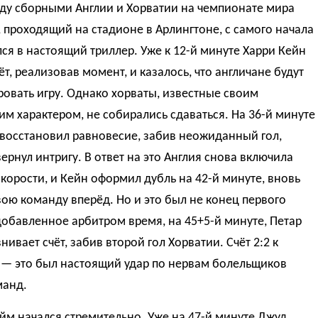
ду сборными Англии и Хорватии на чемпионате мира
, проходящий на стадионе в Арлингтоне, с самого начала
ся в настоящий триллер. Уже к 12-й минуте Харри Кейн
ёт, реализовав момент, и казалось, что англичане будут
овать игру. Однако хорваты, известные своим
м характером, не собирались сдаваться. На 36-й минуте
 восстановил равновесие, забив неожиданный гол,
ернул интригу. В ответ на это Англия снова включила
корости, и Кейн оформил дубль на 42-й минуте, вновь
ою команду вперёд. Но и это был не конец первого
добавленное арбитром время, на 45+5-й минуте, Петар
нивает счёт, забив второй гол Хорватии. Счёт 2:2 к
 — это был настоящий удар по нервам болельщиков
манд.
йм начался стремительно. Уже на 47-й минуте Джуд