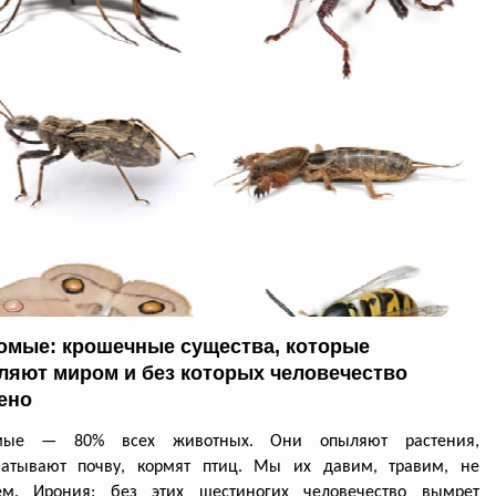
омые: крошечные существа, которые
ляют миром и без которых человечество
ено
омые — 80% всех животных. Они опыляют растения,
батывают почву, кормят птиц. Мы их давим, травим, не
ем. Ирония: без этих шестиногих человечество вымрет