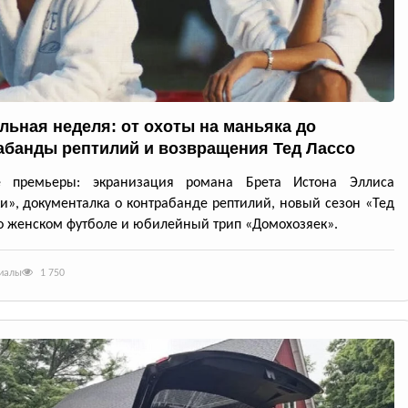
льная неделя: от охоты на маньяка до
абанды рептилий и возвращения Тед Лассо
е премьеры: экранизация романа Брета Истона Эллиса
и», документалка о контрабанде рептилий, новый сезон «Тед
о женском футболе и юбилейный трип «Домохозяек».
риалы
1 750