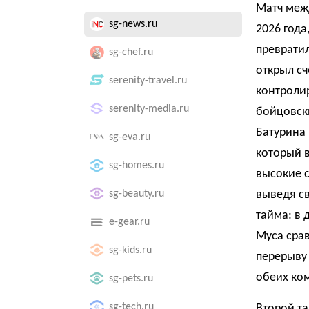
Матч меж
sg-news.ru
2026 года
превратил
sg-chef.ru
открыл сч
serenity-travel.ru
контролир
serenity-media.ru
бойцовски
Батурина
sg-eva.ru
который в
sg-homes.ru
высокие с
sg-beauty.ru
выведя св
тайма: в 
e-gear.ru
Муса срав
sg-kids.ru
перерыву
обеих ко
sg-pets.ru
sg-tech.ru
Второй та