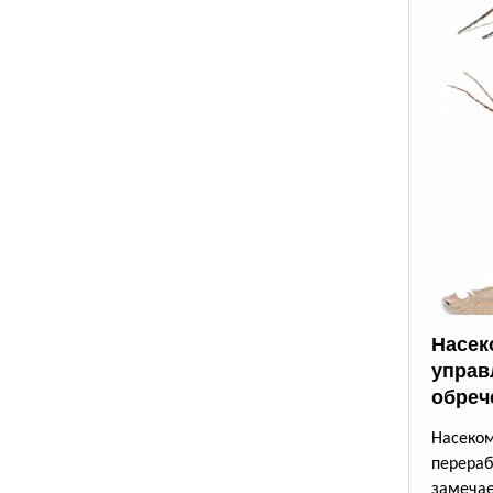
Насек
управ
обреч
Насек
перера
замеча