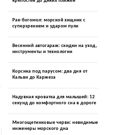
крепостей до диких пляжей
Рак-богомол: морской хищник с
суперзрением и ударом пули
Весенний автогараж: скидки на уход,
инструменты и технологии
Корсика под парусом: два дня от
Кальви до Каржеза
Надувная кроватка для малышей: 12
секунд до комфортного сна в дороге
Многощетинковые черви: невидимые
инженеры морского дна