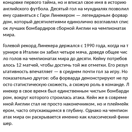
концовке первого тайма, но и вписал свое имя в историю
английского футбола. Десятый гол на мундиалях позволил
ему сравняться с Гари Линекером — легендарным форвар
дом, который десятилетиями единолично возглавлял спис
ок лучших бомбардиров сборной Англии на чемпионатах
мира.
Голевой рекорд Линекера держался с 1990 года, когда на т
урнире в Италии он забил четыре мяча, доведя общее чис
ло голов на чемпионатах мира до десяти. Кейну потребов
алось 12 матчей, чтобы достичь той же отметки. Его резул
ьтативность впечатляет — в среднем почти гол за игру. Но
показательно другое: оба форварда демонстрируют не пр
осто статистическую схожесть, а схожую роль в команде. Л
инекер в свое время был единственным чистым бомбарди
ром, вокруг которого строилась атака. Кейн же в совреме
нной Англии стал не просто наконечником, но и плеймейк
ером, часто опускающимся в глубину. Однако на чемпион
атах мира он раскрывается именно как классический фини
шер.