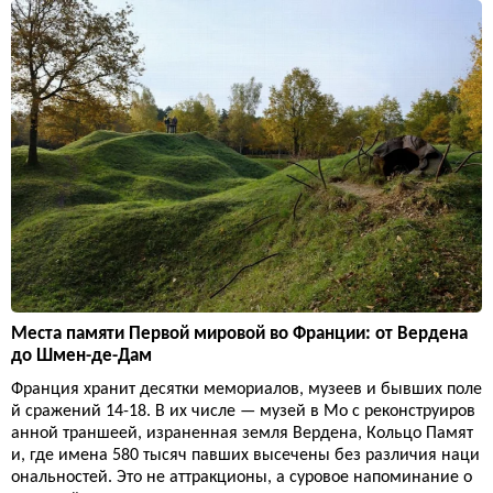
Места памяти Первой мировой во Франции: от Вердена
до Шмен-де-Дам
Франция хранит десятки мемориалов, музеев и бывших поле
й сражений 14-18. В их числе — музей в Мо с реконструиров
анной траншеей, израненная земля Вердена, Кольцо Памят
и, где имена 580 тысяч павших высечены без различия наци
ональностей. Это не аттракционы, а суровое напоминание о