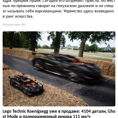
ядра турецких пушек. Сегодня его штурмуют туристы, но мест
ные по-прежнему говорят на генуэзском диалекте и не спеш
ат называть себя корсиканцами. Упрямство здесь возведено
в ранг искусства.
Путешествия
464
Lego Technic Koenigsegg уже в продаже: 4104 детали, Gho
st Mode и полноразмерный рекорд 111 км/ч