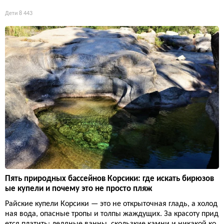
Дети
8 443
Пять природных бассейнов Корсики: где искать бирюзов
ые купели и почему это не просто пляж
Райские купели Корсики — это не открыточная гладь, а холод
ная вода, опасные тропы и толпы жаждущих. За красоту прид
ется платить: ледяные ванны, скользкие камни и никакой ко