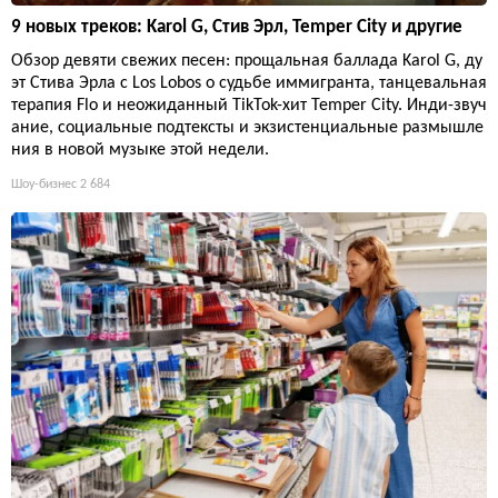
9 новых треков: Karol G, Стив Эрл, Temper City и другие
Обзор девяти свежих песен: прощальная баллада Karol G, ду
эт Стива Эрла с Los Lobos о судьбе иммигранта, танцевальная
терапия Flo и неожиданный TikTok-хит Temper City. Инди-звуч
ание, социальные подтексты и экзистенциальные размышле
ния в новой музыке этой недели.
Шоу-бизнес
2 684