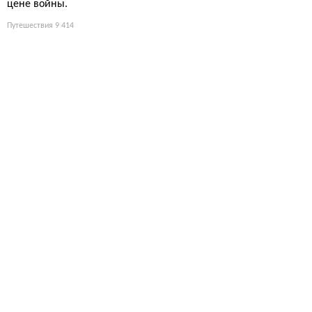
цене войны.
Путешествия
9 414