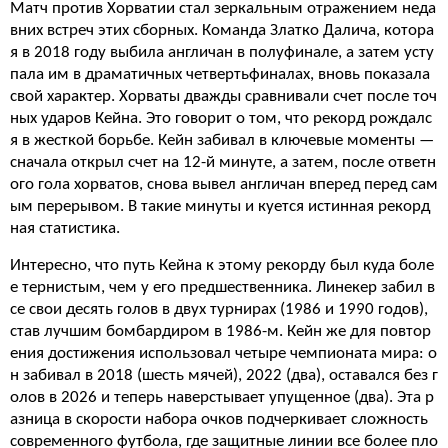
Матч против Хорватии стал зеркальным отражением неда
вних встреч этих сборных. Команда Златко Далича, котора
я в 2018 году выбила англичан в полуфинале, а затем усту
пала им в драматичных четвертьфиналах, вновь показала
свой характер. Хорваты дважды сравнивали счет после точ
ных ударов Кейна. Это говорит о том, что рекорд рождалс
я в жесткой борьбе. Кейн забивал в ключевые моменты —
сначала открыл счет на 12-й минуте, а затем, после ответн
ого гола хорватов, снова вывел англичан вперед перед сам
ым перерывом. В такие минуты и куется истинная рекорд
ная статистика.
Интересно, что путь Кейна к этому рекорду был куда боле
е тернистым, чем у его предшественника. Линекер забил в
се свои десять голов в двух турнирах (1986 и 1990 годов),
став лучшим бомбардиром в 1986-м. Кейн же для повтор
ения достижения использовал четыре чемпионата мира: о
н забивал в 2018 (шесть мячей), 2022 (два), оставался без г
олов в 2026 и теперь наверстывает упущенное (два). Эта р
азница в скорости набора очков подчеркивает сложность
современного футбола, где защитные линии все более пло