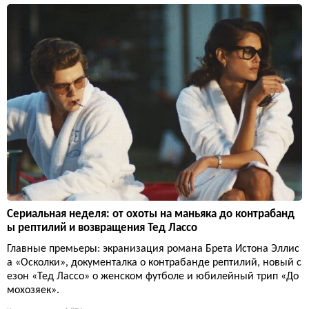
Сериальная неделя: от охоты на маньяка до контрабанд
ы рептилий и возвращения Тед Лассо
Главные премьеры: экранизация романа Брета Истона Эллис
а «Осколки», документалка о контрабанде рептилий, новый с
езон «Тед Лассо» о женском футболе и юбилейный трип «До
мохозяек».