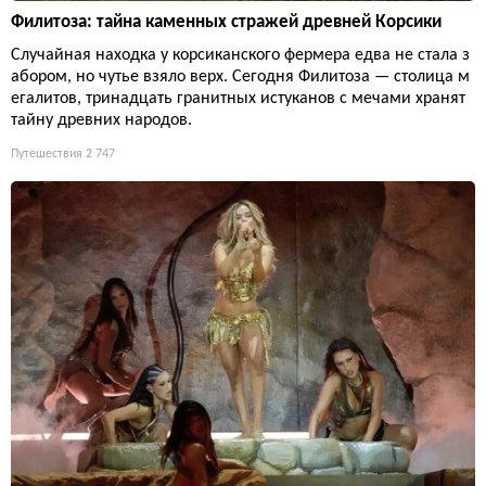
Филитоза: тайна каменных стражей древней Корсики
Случайная находка у корсиканского фермера едва не стала з
абором, но чутье взяло верх. Сегодня Филитоза — столица м
егалитов, тринадцать гранитных истуканов с мечами хранят
тайну древних народов.
Путешествия
2 747