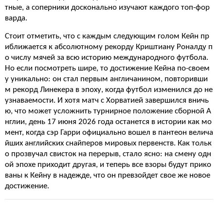
тные, а соперники досконально изучают каждого топ-фор
варда.
Стоит отметить, что с каждым следующим голом Кейн пр
иближается к абсолютному рекорду Криштиану Роналду п
о числу мячей за всю историю международного футбола.
Но если посмотреть шире, то достижение Кейна по-своем
у уникально: он стал первым англичанином, повторивши
м рекорд Линекера в эпоху, когда футбол изменился до не
узнаваемости. И хотя матч с Хорватией завершился вничь
ю, что может усложнить турнирное положение сборной А
нглии, день 17 июня 2026 года останется в истории как мо
мент, когда сэр Гарри официально вошел в пантеон велича
йших английских снайперов мировых первенств. Как тольк
о прозвучал свисток на перерыв, стало ясно: на смену одн
ой эпохе приходит другая, и теперь все взоры будут прико
ваны к Кейну в надежде, что он превзойдет свое же новое
достижение.