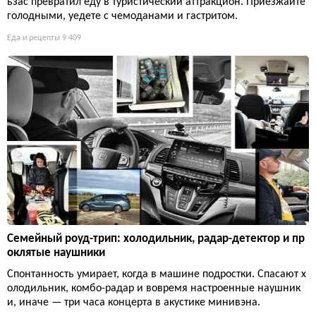
ьзас превратил еду в туристический аттракцион. Приезжайте
голодными, уедете с чемоданами и гастритом.
Еда и рецепты
9 409
Семейный роуд-трип: холодильник, радар-детектор и пр
оклятые наушники
Спонтанность умирает, когда в машине подростки. Спасают х
олодильник, комбо-радар и вовремя настроенные наушник
и, иначе — три часа концерта в акустике минивэна.