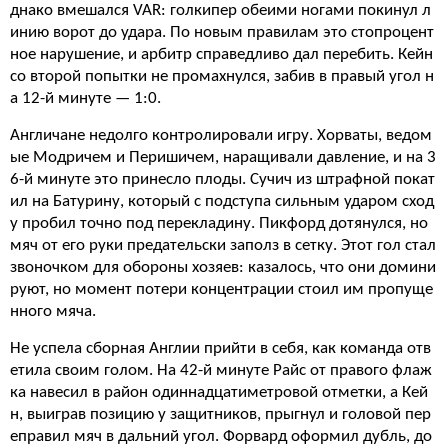
днако вмешался VAR: голкипер обеими ногами покинул л
инию ворот до удара. По новым правилам это стопроцент
ное нарушение, и арбитр справедливо дал перебить. Кейн
со второй попытки не промахнулся, забив в правый угол н
а 12-й минуте — 1:0.
Англичане недолго контролировали игру. Хорваты, ведом
ые Модричем и Перишичем, наращивали давление, и на 3
6-й минуте это принесло плоды. Сучич из штрафной покат
ил на Батурину, который с подступа сильным ударом сход
у пробил точно под перекладину. Пикфорд дотянулся, но
мяч от его руки предательски заполз в сетку. Этот гол стал
звоночком для обороны хозяев: казалось, что они домини
руют, но момент потери концентрации стоил им пропуще
нного мяча.
Не успела сборная Англии прийти в себя, как команда отв
етила своим голом. На 42-й минуте Райс от правого флаж
ка навесил в район одиннадцатиметровой отметки, а Кей
н, выиграв позицию у защитников, прыгнул и головой пер
еправил мяч в дальний угол. Форвард оформил дубль, до