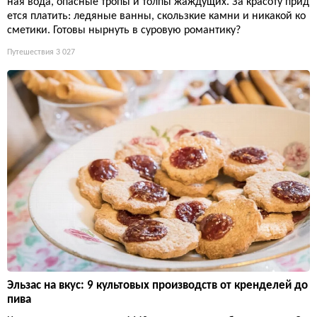
ная вода, опасные тропы и толпы жаждущих. За красоту прид
ется платить: ледяные ванны, скользкие камни и никакой ко
сметики. Готовы нырнуть в суровую романтику?
Путешествия
3 027
Эльзас на вкус: 9 культовых производств от кренделей до
пива