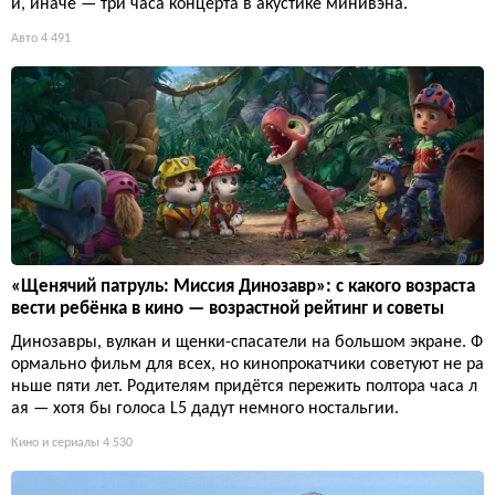
и, иначе — три часа концерта в акустике минивэна.
Авто
4 491
«Щенячий патруль: Миссия Динозавр»: с какого возраста
вести ребёнка в кино — возрастной рейтинг и советы
Динозавры, вулкан и щенки-спасатели на большом экране. Ф
ормально фильм для всех, но кинопрокатчики советуют не ра
ньше пяти лет. Родителям придётся пережить полтора часа л
ая — хотя бы голоса L5 дадут немного ностальгии.
Кино и сериалы
4 530