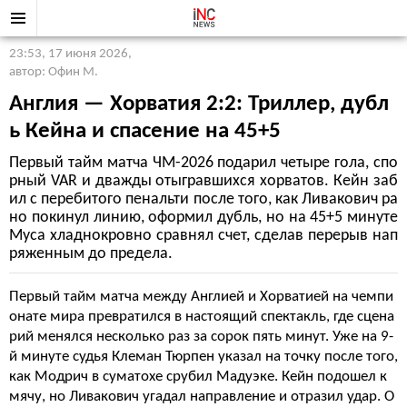
23:53, 17 июня 2026
,
автор: Офин М.
Англия — Хорватия 2:2: Триллер, дубл
ь Кейна и спасение на 45+5
Первый тайм матча ЧМ-2026 подарил четыре гола, спо
рный VAR и дважды отыгравшихся хорватов. Кейн заб
ил с перебитого пенальти после того, как Ливакович ра
но покинул линию, оформил дубль, но на 45+5 минуте
Муса хладнокровно сравнял счет, сделав перерыв нап
ряженным до предела.
Первый тайм матча между Англией и Хорватией на чемпи
онате мира превратился в настоящий спектакль, где сцена
рий менялся несколько раз за сорок пять минут. Уже на 9-
й минуте судья Клеман Тюрпен указал на точку после того,
как Модрич в суматохе срубил Мадуэке. Кейн подошел к
мячу, но Ливакович угадал направление и отразил удар. О