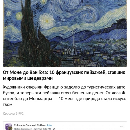
От Моне до Ван Гога: 10 французских пейзажей, ставших
мировыми шедеврами
Художники открыли Францию задолго до туристических авто
бусов, и теперь эти пейзажи стоят бешеных денег. От леса Ф
онтенбло до Монмартра — 10 мест, где природа стала искусс
твом.
Красота
6 992