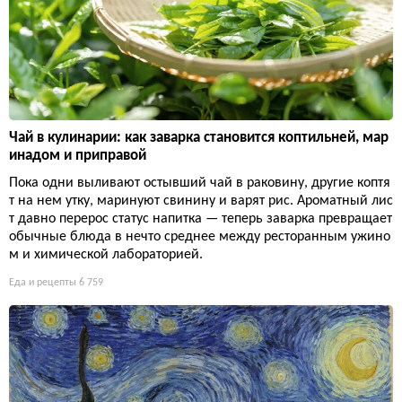
Чай в кулинарии: как заварка становится коптильней, мар
инадом и приправой
Пока одни выливают остывший чай в раковину, другие коптя
т на нем утку, маринуют свинину и варят рис. Ароматный лис
т давно перерос статус напитка — теперь заварка превращает
обычные блюда в нечто среднее между ресторанным ужино
м и химической лабораторией.
Еда и рецепты
6 759