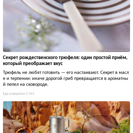
Секрет рождественского трюфеля: один простой приём,
который преображает вкус
Трюфель не любят готовить — его настаивают. Секрет в масл
е и терпении: иначе дорогой гриб превращается в ароматны
й пепел на сковороде.
Еда и рецепты
5 521