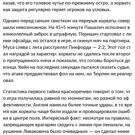
казав, что его голевое чутье по-прежнему остро, а хорватс
кая защита регулярно теряет игроков на угловых.
Однако перед самым свистком на перерыв хорваты совер
шили невозможное. На 45+5 минуте Пашалич исполнил в
еликолепный заброс в штрафную, Перишич стартовал с ли
нии офсайда, но остался в игре, и скинул мяч на партнера.
Муса слева с лета расстрелял Пикфорда — 2:2. Этот гол ст
ал наградой за характер: хорваты не сдались после второг
о пропущенного мяча и показали, что готовы бороться до
конца. Кейн на последних секундах пытался сказать судье,
что атаке предшествовал фол на нем, но Тюрпен не реагир
овал.
Статистика первого тайма красноречиво говорит о том, чт
о игра получилась равной по моментам, но разной по эф
фективности. Англия нанесла более точные удары, в то вре
мя как хорваты чаще били издали и провоцировали ошиб
ки в центре поля. Интересный факт: несмотря на правило,
запрещающее вратарям сходить с линии при пенальти, на
рушение Ливаковича было очевидным — он сделал мини