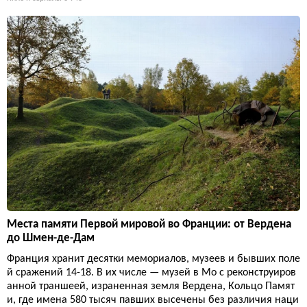
Места памяти Первой мировой во Франции: от Вердена
до Шмен-де-Дам
Франция хранит десятки мемориалов, музеев и бывших поле
й сражений 14-18. В их числе — музей в Мо с реконструиров
анной траншеей, израненная земля Вердена, Кольцо Памят
и, где имена 580 тысяч павших высечены без различия наци