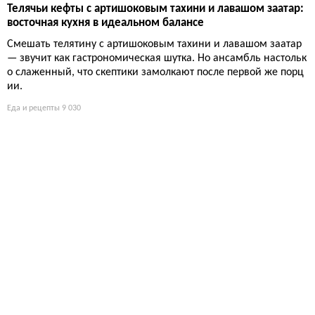
Телячьи кефты с артишоковым тахини и лавашом заатар:
восточная кухня в идеальном балансе
Смешать телятину с артишоковым тахини и лавашом заатар
— звучит как гастрономическая шутка. Но ансамбль настольк
о слаженный, что скептики замолкают после первой же порц
ии.
Еда и рецепты
9 030