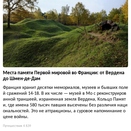
Места памяти Первой мировой во Франции: от Вердена
до Шмен-де-Дам
Франция хранит десятки мемориалов, музеев и бывших поле
й сражений 14-18. В их числе — музей в Мо с реконструиров
анной траншеей, израненная земля Вердена, Кольцо Памят
и, где имена 580 тысяч павших высечены без различия наци
ональностей. Это не аттракционы, а суровое напоминание о
цене войны.
Путешествия
4 639