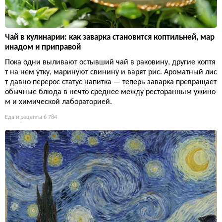
Чай в кулинарии: как заварка становится коптильней, мар
инадом и приправой
Пока одни выливают остывший чай в раковину, другие коптя
т на нем утку, маринуют свинину и варят рис. Ароматный лис
т давно перерос статус напитка — теперь заварка превращает
обычные блюда в нечто среднее между ресторанным ужино
м и химической лабораторией.
Еда и рецепты
6 784