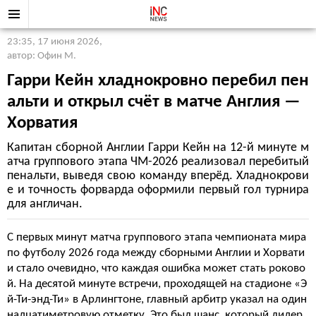
23:35, 17 июня 2026
,
автор: Офин М.
Гарри Кейн хладнокровно перебил пен
альти и открыл счёт в матче Англия —
Хорватия
Капитан сборной Англии Гарри Кейн на 12-й минуте м
атча группового этапа ЧМ-2026 реализовал перебитый
пенальти, выведя свою команду вперёд. Хладнокрови
е и точность форварда оформили первый гол турнира
для англичан.
С первых минут матча группового этапа чемпионата мира
по футболу 2026 года между сборными Англии и Хорвати
и стало очевидно, что каждая ошибка может стать роково
й. На десятой минуте встречи, проходящей на стадионе «Э
й-Ти-энд-Ти» в Арлингтоне, главный арбитр указал на один
надцатиметровую отметку. Это был шанс, который лидер