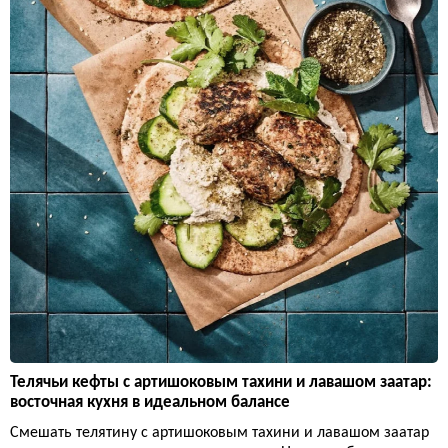
Телячьи кефты с артишоковым тахини и лавашом заатар:
восточная кухня в идеальном балансе
Смешать телятину с артишоковым тахини и лавашом заатар