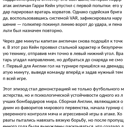
атак англичан Гарри Кейн упустил с первой попытки: его у
дар парировал вратарь хорватов. Однако судейская брига
да, воспользовавшись системой VAR, зафиксировала нару
шение — голкипер покинул линию ворот до удара, и пена
льти был назначен повторно.
Через две минуты капитан англичан снова подошёл к точк
е. В этот раз Кейн проявил стальной характер и безупречн
ую технику, отправив мяч точно в левый нижний угол. Вра
тарь угадал направление, но добраться до снаряда не смо
г. Первый для Англии гол на турнире пришёлся на двенадц
атую минуту, выведя команду вперёд и задав нужный тем
п всей игре.
Этот эпизод стал демонстрацией не только футбольного м
астерства, но и психологической устойчивости одного из л
учших бомбардиров мира. Сборная Англии, являющаяся о
дним из фаворитов мирового первенства, начала турнир с
уверенного контроля мяча и агрессивной игры в атаке. Хо
рваты пытались навязать вязкую борьбу, но после пропущ
енного гола были вынуждены раскрываться, что создало д