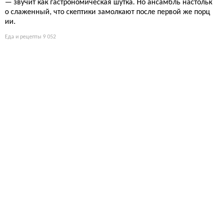
— звучит как гастрономическая шутка. Но ансамбль настольк
о слаженный, что скептики замолкают после первой же порц
ии.
Еда и рецепты
9 052