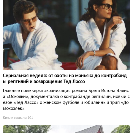
Сериальная неделя: от охоты на маньяка до контрабанд
ы рептилий и возвращения Тед Лассо
Главные премьеры: экранизация романа Брета Истона Эллис
а «Осколки», документалка о контрабанде рептилий, новый с
езон «Тед Лассо» о женском футболе и юбилейный трип «До
мохозяек».
Кино и сериалы
101