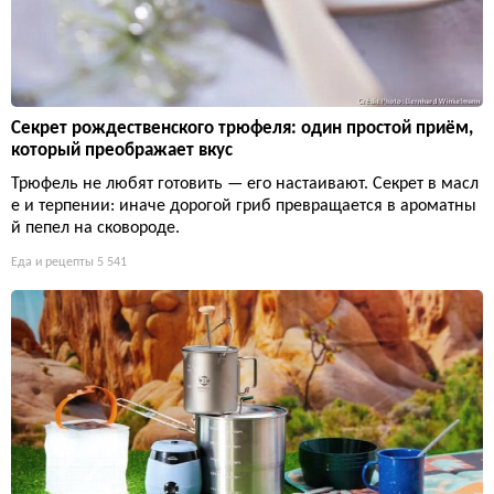
Секрет рождественского трюфеля: один простой приём,
который преображает вкус
Трюфель не любят готовить — его настаивают. Секрет в масл
е и терпении: иначе дорогой гриб превращается в ароматны
й пепел на сковороде.
Еда и рецепты
5 541