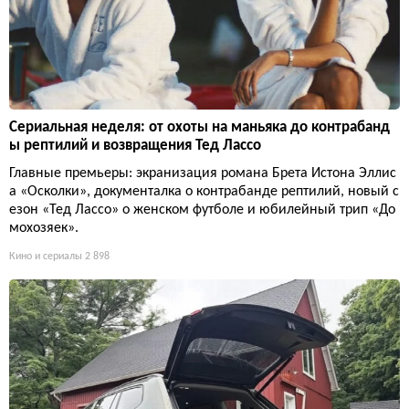
Сериальная неделя: от охоты на маньяка до контрабанд
ы рептилий и возвращения Тед Лассо
Главные премьеры: экранизация романа Брета Истона Эллис
а «Осколки», документалка о контрабанде рептилий, новый с
езон «Тед Лассо» о женском футболе и юбилейный трип «До
мохозяек».
Кино и сериалы
2 898