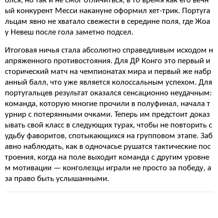
олся, но так и не смог отличиться, в то время как его вечн
ый конкурент Месси накануне оформил хет-трик. Португа
льцам явно не хватало свежести в середине поля, где Жоа
у Невеш после гола заметно подсел.
Итоговая ничья стала абсолютно справедливым исходом н
апряженного противостояния. Для ДР Конго это первый и
сторический матч на чемпионатах мира и первый же набр
анный балл, что уже является колоссальным успехом. Для
португальцев результат оказался сенсационно неудачным:
команда, которую многие прочили в полуфинал, начала т
урнир с потерянными очками. Теперь им предстоит доказ
ывать свой класс в следующих турах, чтобы не повторить с
удьбу фаворитов, спотыкающихся на групповом этапе. Заб
авно наблюдать, как в одночасье рушатся тактические пос
троения, когда на поле выходит команда с другим уровне
м мотивации — конголезцы играли не просто за победу, а
за право быть услышанными.