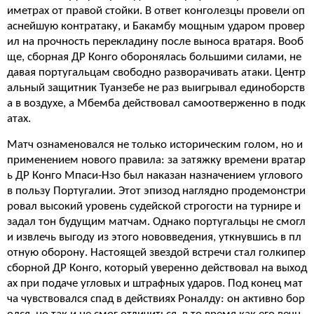
иметрах от правой стойки. В ответ конголезцы провели оп
аснейшую контратаку, и Бакамбу мощным ударом провер
ил на прочность перекладину после выноса вратаря. Вооб
ще, сборная ДР Конго оборонялась большими силами, не
давая португальцам свободно разворачивать атаки. Центр
альный защитник Туанзебе не раз выигрывал единоборств
а в воздухе, а Мбемба действовал самоотверженно в подк
атах.
Матч ознаменовался не только историческим голом, но и
применением нового правила: за затяжку времени вратар
ь ДР Конго Мпаси-Нзо был наказан назначением углового
в пользу Португалии. Этот эпизод наглядно продемонстри
ровал высокий уровень судейской строгости на турнире и
задал тон будущим матчам. Однако португальцы не смогл
и извлечь выгоду из этого нововведения, уткнувшись в пл
отную оборону. Настоящей звездой встречи стал голкипер
сборной ДР Конго, который уверенно действовал на выход
ах при подаче угловых и штрафных ударов. Под конец мат
ча чувствовался спад в действиях Роналду: он активно бор