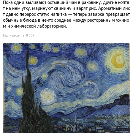
Пока одни выливают остывший чай в раковину, другие коптя
т на нем утку, маринуют свинину и варят рис. Ароматный лис
т давно перерос статус напитка — теперь заварка превращает
обычные блюда в нечто среднее между ресторанным ужино
м и химической лабораторией.
Еда и рецепты
8 559