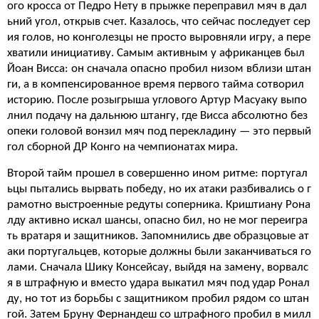
ого кросса от Педро Нету в прыжке переправил мяч в дал
ьний угол, открыв счет. Казалось, что сейчас последует сер
ия голов, но конголезцы не просто выровняли игру, а пере
хватили инициативу. Самым активным у африканцев был
Йоан Висса: он сначала опасно пробил низом вблизи штан
ги, а в компенсированное время первого тайма сотворил
историю. После розыгрыша углового Артур Масуаку выпо
лнил подачу на дальнюю штангу, где Висса абсолютно без
опеки головой вонзил мяч под перекладину — это первый
гол сборной ДР Конго на чемпионатах мира.
Второй тайм прошел в совершенно ином ритме: португал
ьцы пытались вырвать победу, но их атаки разбивались о г
рамотно выстроенные редуты соперника. Криштиану Рона
лду активно искал шансы, опасно бил, но не мог переигра
ть вратаря и защитников. Запомнились две образцовые ат
аки португальцев, которые должны были заканчиваться го
лами. Сначала Шику Консейсау, выйдя на замену, ворвалс
я в штрафную и вместо удара выкатил мяч под удар Ронал
ду, но тот из борьбы с защитником пробил рядом со штан
гой. Затем Бруну Фернандеш со штрафного пробил в милл