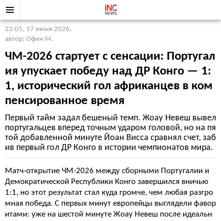
22:05, 17 июня 2026
,
автор: Офин М.
ЧМ-2026 стартует с сенсации: Португал
ия упускает победу над ДР Конго — 1:
1, исторический гол африканцев в ком
пенсированное время
Первый тайм задал бешеный темп. Жоау Невеш вывел
португальцев вперед точным ударом головой, но на пя
той добавленной минуте Йоан Висса сравнял счет, заб
ив первый гол ДР Конго в истории чемпионатов мира.
Матч-открытие ЧМ-2026 между сборными Португалии и
Демократической Республики Конго завершился вничью
1:1, но этот результат стал куда громче, чем любая разгро
мная победа. С первых минут европейцы выглядели фавор
итами: уже на шестой минуте Жоау Невеш после идеальн