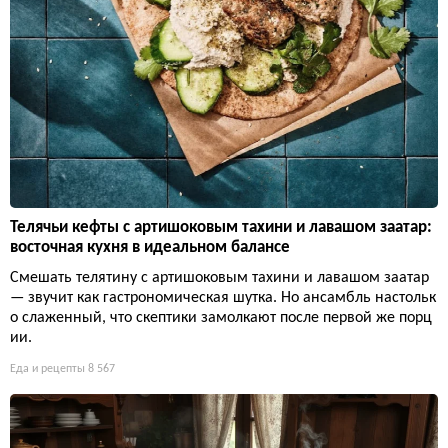
Телячьи кефты с артишоковым тахини и лавашом заатар:
восточная кухня в идеальном балансе
Смешать телятину с артишоковым тахини и лавашом заатар
— звучит как гастрономическая шутка. Но ансамбль настольк
о слаженный, что скептики замолкают после первой же порц
ии.
Еда и рецепты
8 567