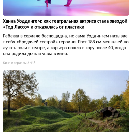
Ханна Уоддингем: как театральная актриса стала звездой
«Тед Лассо» и отказалась от пластики
Ребекка в сериале беспощадна, но сама Уоддингем называе
т себя «бродячей сестрой» героини. Рост 188 см мешал ей по
лучать роли в театре, а карьера пошла в гору после 40, когда
она родила дочь и ушла в кино.
Кино и сериалы
3 418