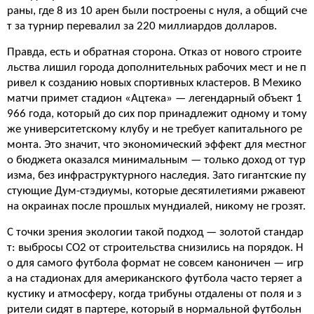
раны, где 8 из 10 арен были построены с нуля, а общий сче
т за турнир перевалил за 220 миллиардов долларов.
Правда, есть и обратная сторона. Отказ от нового строите
льства лишил города дополнительных рабочих мест и не п
ривел к созданию новых спортивных кластеров. В Мехико
матчи примет стадион «Ацтека» — легендарный объект 1
966 года, который до сих пор принадлежит одному и тому
же университетскому клубу и не требует капитального ре
монта. Это значит, что экономический эффект для местног
о бюджета оказался минимальным — только доход от тур
изма, без инфраструктурного наследия. Зато гигантские пу
стующие Дум-стэдиумы, которые десятилетиями ржавеют
на окраинах после прошлых мундиалей, никому не грозят.
С точки зрения экологии такой подход — золотой стандар
т: выбросы CO2 от строительства снизились на порядок. Н
о для самого футбола формат не совсем каноничен — игр
а на стадионах для американского футбола часто теряет а
кустику и атмосферу, когда трибуны отдалены от поля и з
рители сидят в партере, который в нормальной футбольн