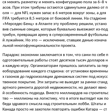
ся менять разметку и менять конфигурацию пола за 6–8 ч
асов. При этом трибуны остаются сдвинутыми далеко от п
оля — для NFL нужен запас в 6 метров вокруг зоны, а для
FIFA требуется 8,5 метров от боковой линии. На стадионе
«Мерседес-Бенц» в Атланте эту проблему решили, устано
вив съемные секции, которые буквально выезжают из-под
трибун, превращая арену в суперсовременный футбольны
й лужайник. Но это — исключение, ставшее данью изнача
льной многофункциональности проекта.
Парадокс экономии заключается в том, что сами по себе п
одготовительные работы стоят десятков тысяч долларов н
а каждую игру. Организаторам пришлось заплатить за пер
еоборудование каждого стадиона: от установки временны
х газонов до гидроизоляции дренажных систем под искусс
твенное покрытие. Эти затраты не выходят за рамки станд
артного ремонта дорогой недвижимости, но делают явно
й особенность подхода. Вместо миллиардов на строительс
тво — миллионы на логистику, что в итоге выглядит как по
беда здравого смысла над строительным лобби. Штаты и
Канада просто не захотели повторять ошибки Катара — ст