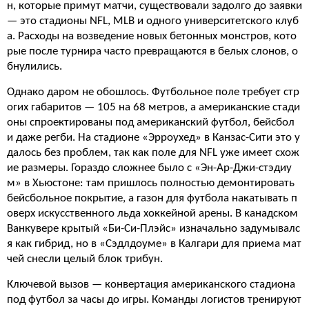
н, которые примут матчи, существовали задолго до заявки
— это стадионы NFL, MLB и одного университетского клуб
а. Расходы на возведение новых бетонных монстров, кото
рые после турнира часто превращаются в белых слонов, о
бнулились.
Однако даром не обошлось. Футбольное поле требует стр
огих габаритов — 105 на 68 метров, а американские стади
оны спроектированы под американский футбол, бейсбол
и даже регби. На стадионе «Эрроухед» в Канзас-Сити это у
далось без проблем, так как поле для NFL уже имеет схож
ие размеры. Гораздо сложнее было с «Эн-Ар-Джи-стэдиу
м» в Хьюстоне: там пришлось полностью демонтировать
бейсбольное покрытие, а газон для футбола накатывать п
оверх искусственного льда хоккейной арены. В канадском
Ванкувере крытый «Би-Си-Плэйс» изначально задумывалс
я как гибрид, но в «Сэдлдоуме» в Калгари для приема мат
чей снесли целый блок трибун.
Ключевой вызов — конвертация американского стадиона
под футбол за часы до игры. Команды логистов тренируют