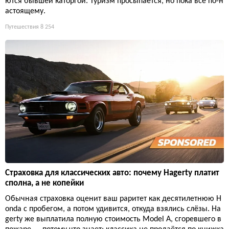
ются бывшей каторгой. Туризм просыпается, но пока всё по-н
астоящему.
Путешествия
8 254
Страховка для классических авто: почему Hagerty платит
сполна, а не копейки
Обычная страховка оценит ваш раритет как десятилетнюю H
onda с пробегом, а потом удивится, откуда взялись слёзы. Ha
gerty же выплатила полную стоимость Model A, сгоревшего в