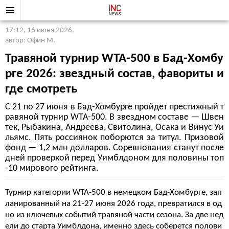
17:12, 16 июня 2026
,
автор: Офин М.
Травяной турнир WTA-500 в Бад-Хомбу
рге 2026: звездный состав, фавориты и
где смотреть
С 21 по 27 июня в Бад-Хомбурге пройдет престижный т
равяной турнир WTA-500. В звездном составе — Швен
тек, Рыбакина, Андреева, Свитолина, Осака и Винус Уи
льямс. Пять россиянок поборются за титул. Призовой
фонд — 1,2 млн долларов. Соревнования станут после
дней проверкой перед Уимблдоном для половины топ
-10 мирового рейтинга.
Турнир категории WTA-500 в немецком Бад-Хомбурге, зап
ланированный на 21-27 июня 2026 года, превратился в од
но из ключевых событий травяной части сезона. За две нед
ели до старта Уимблдона, именно здесь соберется полови