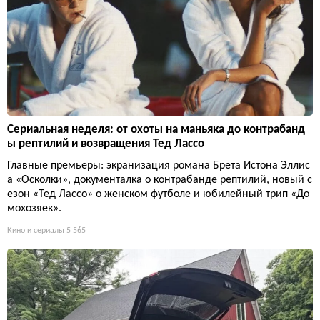
Сериальная неделя: от охоты на маньяка до контрабанд
ы рептилий и возвращения Тед Лассо
Главные премьеры: экранизация романа Брета Истона Эллис
а «Осколки», документалка о контрабанде рептилий, новый с
езон «Тед Лассо» о женском футболе и юбилейный трип «До
мохозяек».
Кино и сериалы
5 565