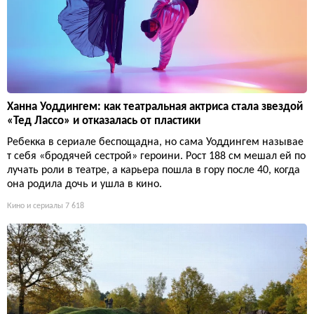
Ханна Уоддингем: как театральная актриса стала звездой
«Тед Лассо» и отказалась от пластики
Ребекка в сериале беспощадна, но сама Уоддингем называе
т себя «бродячей сестрой» героини. Рост 188 см мешал ей по
лучать роли в театре, а карьера пошла в гору после 40, когда
она родила дочь и ушла в кино.
Кино и сериалы
7 618