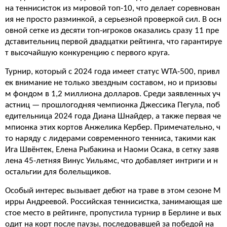
на теннисисток из мировой топ-10, что делает соревнован
ия не просто разминкой, а серьезной проверкой сил. В осн
овной сетке из десяти топ-игроков оказались сразу 11 пре
дставительниц первой двадцатки рейтинга, что гарантируе
т высочайшую конкуренцию с первого круга.
Турнир, который с 2024 года имеет статус WTA-500, привл
ек внимание не только звездным составом, но и призовы
м фондом в 1,2 миллиона долларов. Среди заявленных уч
астниц — прошлогодняя чемпионка Джессика Пегула, поб
едительница 2024 года Диана Шнайдер, а также первая че
мпионка этих кортов Анжелика Кербер. Примечательно, ч
то наряду с лидерами современного тенниса, такими как
Ига Швёнтек, Елена Рыбакина и Наоми Осака, в сетку заяв
лена 45-летняя Винус Уильямс, что добавляет интриги и н
остальгии для болельщиков.
Особый интерес вызывает дебют на траве в этом сезоне М
ирры Андреевой. Российская теннисистка, занимающая ше
стое место в рейтинге, пропустила турнир в Берлине и вых
одит на корт после паузы, последовавшей за победой на