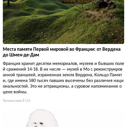
Места памяти Первой мировой во Франции: от Вердена
до Шмен-де-Дам
Франция хранит десятки мемориалов, музеев и бывших поле
й сражений 14-18. В их числе — музей в Мо с реконструиров
анной траншеей, израненная земля Вердена, Кольцо Памят
и, где имена 580 тысяч павших высечены без различия наци
ональностей. Это не аттракционы, а суровое напоминание о
цене войны.
Путешествия
8 119