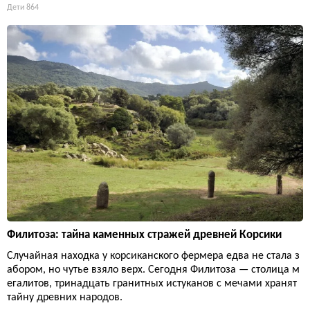
Дети
864
Филитоза: тайна каменных стражей древней Корсики
Случайная находка у корсиканского фермера едва не стала з
абором, но чутье взяло верх. Сегодня Филитоза — столица м
егалитов, тринадцать гранитных истуканов с мечами хранят
тайну древних народов.