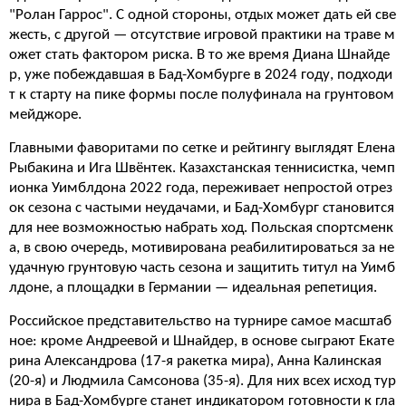
"Ролан Гаррос". С одной стороны, отдых может дать ей све
жесть, с другой — отсутствие игровой практики на траве м
ожет стать фактором риска. В то же время Диана Шнайде
р, уже побеждавшая в Бад-Хомбурге в 2024 году, подходи
т к старту на пике формы после полуфинала на грунтовом
мейджоре.
Главными фаворитами по сетке и рейтингу выглядят Елена
Рыбакина и Ига Швёнтек. Казахстанская теннисистка, чемп
ионка Уимблдона 2022 года, переживает непростой отрез
ок сезона с частыми неудачами, и Бад-Хомбург становится
для нее возможностью набрать ход. Польская спортсменк
а, в свою очередь, мотивирована реабилитироваться за не
удачную грунтовую часть сезона и защитить титул на Уимб
лдоне, а площадки в Германии — идеальная репетиция.
Российское представительство на турнире самое масштаб
ное: кроме Андреевой и Шнайдер, в основе сыграют Екате
рина Александрова (17-я ракетка мира), Анна Калинская
(20-я) и Людмила Самсонова (35-я). Для них всех исход тур
нира в Бад-Хомбурге станет индикатором готовности к гла