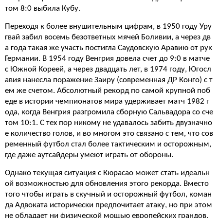
том 8:0 выбила Кубу.
Переходя к более внушительным цифрам, в 1950 году Уру
гвай забил восемь безответных мячей Боливии, а через дв
а года такая же участь постигла Саудовскую Аравию от рук
Германии. В 1954 году Венгрия довела счет до 9:0 в матче
с Южной Кореей, а через двадцать лет, в 1974 году, Югосл
авия нанесла поражение Заиру (современная ДР Конго) с т
ем же счетом. Абсолютный рекорд по самой крупной поб
еде в истории чемпионатов мира удерживает матч 1982 г
ода, когда Венгрия разгромила сборную Сальвадора со сче
том 10:1. С тех пор никому не удавалось забить двузначно
е количество голов, и во многом это связано с тем, что сов
ременный футбол стал более тактическим и осторожным,
где даже аутсайдеры умеют играть от обороны.
Однако текущая ситуация с Кюрасао может стать идеальн
ой возможностью для обновления этого рекорда. Вместо
того чтобы играть в скучный и осторожный футбол, коман
да Адвоката исторически предпочитает атаку, но при этом
не обладает ни физической мощью европейских грандов,