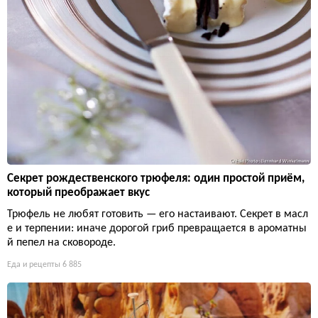
Секрет рождественского трюфеля: один простой приём,
который преображает вкус
Трюфель не любят готовить — его настаивают. Секрет в масл
е и терпении: иначе дорогой гриб превращается в ароматны
й пепел на сковороде.
Еда и рецепты
6 885