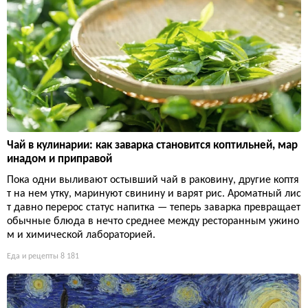
Чай в кулинарии: как заварка становится коптильней, мар
инадом и приправой
Пока одни выливают остывший чай в раковину, другие коптя
т на нем утку, маринуют свинину и варят рис. Ароматный лис
т давно перерос статус напитка — теперь заварка превращает
обычные блюда в нечто среднее между ресторанным ужино
м и химической лабораторией.
Еда и рецепты
8 181