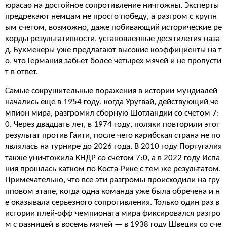
юрасао на достойное сопротивление ничтожны. Эксперты
предрекают немцам не просто победу, а разгром с крупн
ым счетом, возможно, даже побивающий исторические ре
корды результативности, установленные десятилетия наза
д. Букмекеры уже предлагают высокие коэффициенты на т
о, что Германия забьет более четырех мячей и не пропусти
т в ответ.
Самые сокрушительные поражения в истории мундиалей
начались еще в 1954 году, когда Уругвай, действующий че
мпион мира, разгромил сборную Шотландии со счетом 7:
0. Через двадцать лет, в 1974 году, поляки повторили этот
результат против Гаити, после чего карибская страна не по
являлась на турнире до 2026 года. В 2010 году Португалия
также уничтожила КНДР со счетом 7:0, а в 2022 году Испа
ния прошлась катком по Коста-Рике с тем же результатом.
Примечательно, что все эти разгромы происходили на гру
пповом этапе, когда одна команда уже была обречена и н
е оказывала серьезного сопротивления. Только один раз в
истории плей-офф чемпионата мира фиксировался разгро
м с разницей в восемь мячей — в 1938 году Швеция со сче