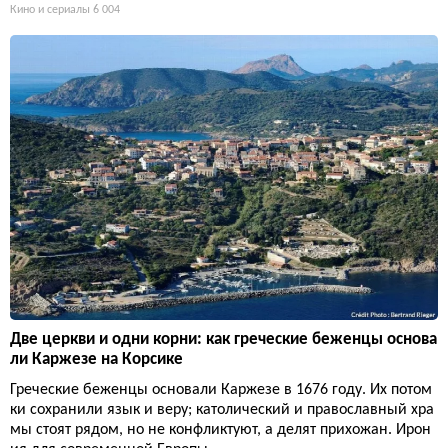
Кино и сериалы
6 004
Две церкви и одни корни: как греческие беженцы основа
ли Каржезе на Корсике
Греческие беженцы основали Каржезе в 1676 году. Их потом
ки сохранили язык и веру; католический и православный хра
мы стоят рядом, но не конфликтуют, а делят прихожан. Ирон