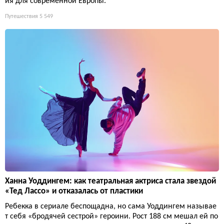
ия для современной Европы.
Путешествия
5 549
Ханна Уоддингем: как театральная актриса стала звездой
«Тед Лассо» и отказалась от пластики
Ребекка в сериале беспощадна, но сама Уоддингем называе
т себя «бродячей сестрой» героини. Рост 188 см мешал ей по