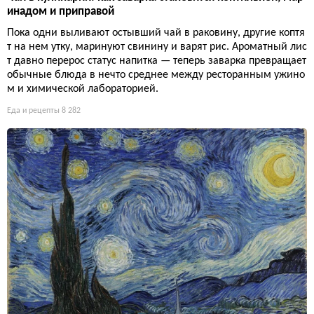
инадом и приправой
Пока одни выливают остывший чай в раковину, другие коптя
т на нем утку, маринуют свинину и варят рис. Ароматный лис
т давно перерос статус напитка — теперь заварка превращает
обычные блюда в нечто среднее между ресторанным ужино
м и химической лабораторией.
Еда и рецепты
8 282