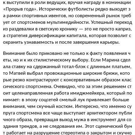
к выступили в роли ведущих, вручая награду в номинации
«Прорыв года». Исторически футболисты редко выходят з
а рамки спортивных ивентов, но современный рынок треб
ует от спортсменов мультимедийности. Успешный переход
из раздевалки в светскую хронику — это не просто каприз,
а стратегия диверсификации капитала, которая позволит с
охранить узнаваемость и после завершения карьеры.
Внимание было приковано не только к факту появления ч
еты, но и к их стилистическому выбору. Если Марина сдел
ала ставку на сдержанный тотал-блэк с длинным платьем,
то Матвей выбрал провокационные широкие брюки, кото
рые резко контрастируют с консервативным образом клас
сического спортсмена. Очевидно, что за этим решением ст
оит целенаправленная работа имиджмейкера, который по
нимает: в эпоху соцсетей смелый лук привлекает больше
внимания, чем скучный костюм. Интересно, что именно су
пруга спортсмена все чаще выступает архитектором публи
чного образа, превращая выход мужа в инструмент для со
здания трендов, а не следования им. Этот сценический бун
т работает на разрушение стереотипа о закрытом и скучно