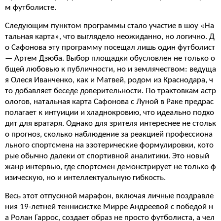
м футболисте.
Следующим пунктом программы стало участие в шоу «На
тальная карта», что выглядело неожиданно, но логично. Д
о Сафонова эту программу посещал лишь один футболист
— Артем Дзюба. Выбор площадки обусловлен не только о
бщей любовью к публичности, но и землячеством: ведуща
я Олеся Иванченко, как и Матвей, родом из Краснодара, ч
то добавляет беседе доверительности. По трактовкам астр
ологов, натальная карта Сафонова с Луной в Раке предрас
полагает к интуиции и хладнокровию, что идеально подхо
дит для вратаря. Однако для зрителя интереснее не стольк
о прогноз, сколько наблюдение за реакцией профессиона
льного спортсмена на эзотерические формулировки, кото
рые обычно далеки от спортивной аналитики. Это новый
жанр интервью, где спортсмен демонстрирует не только ф
изическую, но и интеллектуальную гибкость.
Весь этот отпускной марафон, включая личные поздравле
ния 19-летней теннисистке Мирре Андреевой с победой н
а Ролан Гаррос, создает образ не просто футболиста, а чел