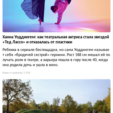
Ханна Уоддингем: как театральная актриса стала звездой
«Тед Лассо» и отказалась от пластики
Ребекка в сериале беспощадна, но сама Уоддингем называе
т себя «бродячей сестрой» героини. Рост 188 см мешал ей по
лучать роли в театре, а карьера пошла в гору после 40, когда
она родила дочь и ушла в кино.
Кино и сериалы
5 410