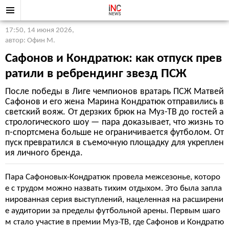
17:50, 14 июня 2026
,
автор: Офин М.
Сафонов и Кондратюк: как отпуск прев
ратили в ребрендинг звезд ПСЖ
После победы в Лиге чемпионов вратарь ПСЖ Матвей
Сафонов и его жена Марина Кондратюк отправились в
светский вояж. От дерзких брюк на Муз-ТВ до гостей а
стрологического шоу — пара доказывает, что жизнь то
п-спортсмена больше не ограничивается футболом. От
пуск превратился в съемочную площадку для укреплен
ия личного бренда.
Пара Сафоновых-Кондратюк провела межсезонье, которо
е с трудом можно назвать тихим отдыхом. Это была запла
нированная серия выступлений, нацеленная на расширени
е аудитории за пределы футбольной арены. Первым шаго
м стало участие в премии Муз-ТВ, где Сафонов и Кондратю