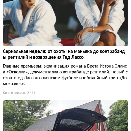
Сериальная неделя: от охоты на маньяка до контрабанд
ы рептилий и возвращения Тед Лассо
Главные премьеры: экранизация романа Брета Истона Эллис
а «Осколки», документалка о контрабанде рептилий, новый с
езон «Тед Лассо» о женском футболе и юбилейный трип «До
мохозяек».
Кино и сериалы
2 471