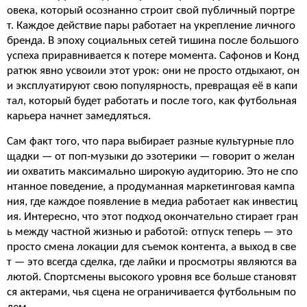
овека, который осознанно строит свой публичный портре
т. Каждое действие пары работает на укрепление личного
бренда. В эпоху социальных сетей тишина после большого
успеха приравнивается к потере момента. Сафонов и Конд
ратюк явно усвоили этот урок: они не просто отдыхают, он
и эксплуатируют свою популярность, превращая её в капи
тал, который будет работать и после того, как футбольная
карьера начнет замедляться.
Сам факт того, что пара выбирает разные культурные пло
щадки — от поп-музыки до эзотерики — говорит о желан
ии охватить максимально широкую аудиторию. Это не спо
нтанное поведение, а продуманная маркетинговая кампа
ния, где каждое появление в медиа работает как инвестиц
ия. Интересно, что этот подход окончательно стирает гран
ь между частной жизнью и работой: отпуск теперь — это
просто смена локации для съемок контента, а выход в све
т — это всегда сделка, где лайки и просмотры являются ва
лютой. Спортсмены высокого уровня все больше становят
ся актерами, чья сцена не ограничивается футбольным по