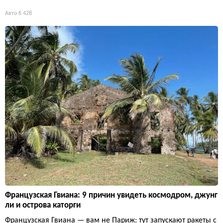
Авто
6 428
Французская Гвиана: 9 причин увидеть космодром, джунг
ли и острова каторги
Французская Гвиана — вам не Париж: тут запускают ракеты с