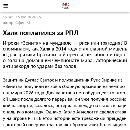
19:42, 16 июня 2026
,
автор: Офин М.
Халк поплатился за РПЛ
Игроки «Зенита» на мундиале — риск или трагедия? В
споминаем, как Халк в 2014 году стал главной мишень
ю для критики бразильской прессы, не забив ни одног
о гола на домашнем чемпионате мира. Исторический
антирекорд по ударам без голов.
Защитник Дуглас Сантос и полузащитник Луис Энрике из
«Зенита» получили вызов в сборную Бразилии на чемпио
нат мира 2026 года. Для капитана петербуржцев это втор
ой шанс после долгого перерыва: он уже получил российс
кий паспорт и, казалось, потерял надежду на вызов в наци
ональную команду. Однако Карло Анчелотти сделал ставк
у на игрока РПЛ. В этой истории есть тревожный прецеден
т, который наверняка заставляет бразильских болельщико