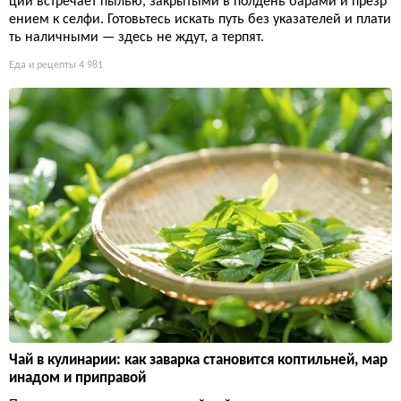
ции встречает пылью, закрытыми в полдень барами и презр
ением к селфи. Готовьтесь искать путь без указателей и плати
ть наличными — здесь не ждут, а терпят.
Еда и рецепты
4 981
Чай в кулинарии: как заварка становится коптильней, мар
инадом и приправой