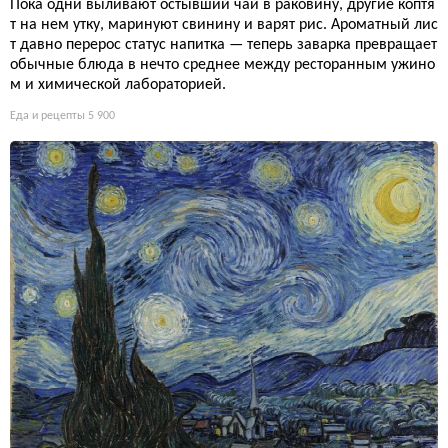
Пока одни выливают остывший чай в раковину, другие коптя
т на нем утку, маринуют свинину и варят рис. Ароматный лис
т давно перерос статус напитка — теперь заварка превращает
обычные блюда в нечто среднее между ресторанным ужино
м и химической лабораторией.
Еда и рецепты
5 900