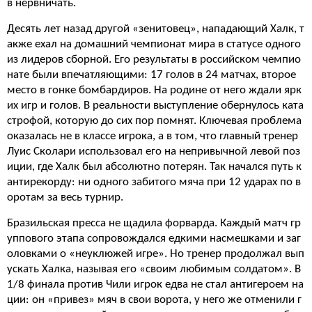
в нервничать.
Десять лет назад другой «зенитовец», нападающий Халк, т
акже ехал на домашний чемпионат мира в статусе одного
из лидеров сборной. Его результаты в российском чемпио
нате были впечатляющими: 17 голов в 24 матчах, второе
место в гонке бомбардиров. На родине от него ждали ярк
их игр и голов. В реальности выступление обернулось ката
строфой, которую до сих пор помнят. Ключевая проблема
оказалась не в классе игрока, а в том, что главный тренер
Луис Сколари использовал его на непривычной левой поз
иции, где Халк был абсолютно потерян. Так начался путь к
антирекорду: ни одного забитого мяча при 12 ударах по в
оротам за весь турнир.
Бразильская пресса не щадила форварда. Каждый матч гр
уппового этапа сопровождался едкими насмешками и заг
оловками о «неуклюжей игре». Но тренер продолжал вып
ускать Халка, называя его «своим любимым солдатом». В
1/8 финала против Чили игрок едва не стал антигероем на
ции: он «привез» мяч в свои ворота, у него же отменили г