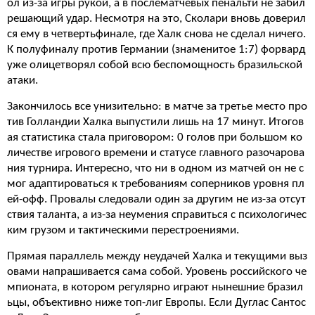
ол из-за игры рукой, а в послематчевых пенальти не забил
решающий удар. Несмотря на это, Сколари вновь доверил
ся ему в четвертьфинале, где Халк снова не сделал ничего.
К полуфиналу против Германии (знаменитое 1:7) форвард
уже олицетворял собой всю беспомощность бразильской
атаки.
Закончилось все унизительно: в матче за третье место про
тив Голландии Халка выпустили лишь на 17 минут. Итогов
ая статистика стала приговором: 0 голов при большом ко
личестве игрового времени и статусе главного разочарова
ния турнира. Интересно, что ни в одном из матчей он не с
мог адаптироваться к требованиям соперников уровня пл
ей-офф. Провалы следовали один за другим не из-за отсут
ствия таланта, а из-за неумения справиться с психологичес
ким грузом и тактическими перестроениями.
Прямая параллель между неудачей Халка и текущими выз
овами напрашивается сама собой. Уровень российского че
мпионата, в котором регулярно играют нынешние бразил
ьцы, объективно ниже топ-лиг Европы. Если Дуглас Сантос