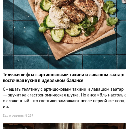
Телячьи кефты с артишоковым тахини и лавашом заатар:
восточная кухня в идеальном балансе
Смешать телятину с артишоковым тахини и лавашом заатар
— звучит как гастрономическая шутка. Но ансамбль настольк
о слаженный, что скептики замолкают после первой же порц
ии.
Еда и рецепты
8 259