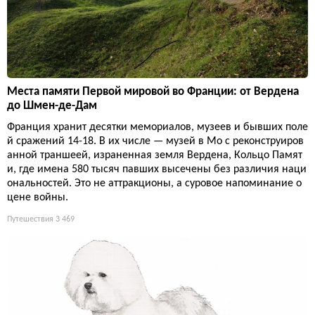
Места памяти Первой мировой во Франции: от Вердена
до Шмен-де-Дам
Франция хранит десятки мемориалов, музеев и бывших поле
й сражений 14-18. В их числе — музей в Мо с реконструиров
анной траншеей, израненная земля Вердена, Кольцо Памят
и, где имена 580 тысяч павших высечены без различия наци
ональностей. Это не аттракционы, а суровое напоминание о
цене войны.
Путешествия
3 469