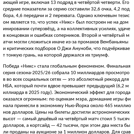
ающей игре, включая 13 подряд в четвёртой четверти. Его
средние показатели за серию составили 32,6 очка, 4,2 под
бора, 4,6 передачи и 2 перехвата. Однако ключевым тезис
ом является то, что успех «Никс» был построен не на дом
инировании суперзвёзд, а на коллективных усилиях, удаче
в концовках и ошибках соперников. Второй и четвёртый м
атчи могли сложиться иначе из-за промахов Вембаньямы
и критических подборов О Джи Ануноби, что подчёркивае
т тонкую грань, на которой держался их триумф.
Победа «Никс» стала глобальным феноменом. Финальная
серия сезона-2025/26 собрала 10 миллиардов просмотро
в во всех социальных сетях — это абсолютный рекорд для
НБА, который почти вдвое превышает предыдущий (6,2 м
иллиарда в 2025 году). Экономический эффект для города
оказался огромным: по оценкам мэра, домашние игры фи
нала принесли в экономику Нью-Йорка около 465 миллио
нов долларов. Цены на билеты достигли астрономических
высот — самый дешёвый на четвёртый матч стоил 5 тысяч
долларов, а кортсайд — 42 тысячи, при этом два места бы
ли проданы на аукционе за 1 миллион долларов. Для срав