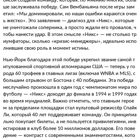
онсон создали команду, которая, по мнению многих, боль
ше заслуживала победу. Сам Вембаньяма после игры зам
етил: «Мы доминировали, но наши ошибки караются очен
ь жестко». Это заявление — диагноз для «Никс», которые
не уничтожали соперника, а просто ждали его провалов, ч
тобы нанести удар. В этом смысле «Никс» — не столько тр
иумфаторы, сколько «кризис-менеджеры», идеально испо
лнившие свою роль в момент истины.
Нью-Йорк благодаря этой победе укрепил звание самой т
итулованной спортивной агломерации США — теперь у го
рода 60 трофеев в главных лигах (включая WNBA и MLS), с
большим отрывом от Бостона с 40 победами. Эта победа
неслучайно произошла в один год с чемпионатом мира по
футболу — «Никс» доходят до финала в 1994 и 1999 годах
во время мундиалей. Важно отметить, что главным герое
м за пределами площадки стал культовый режиссёр Спайк
Ли, который 40 лет поддерживает команду. Он принципиа
льно покупает билеты, а не пользуется привилегиями, инв
естировав в клуб более 10 миллионов долларов. Его пове
дение — контраст с современными знаменитостями, кото