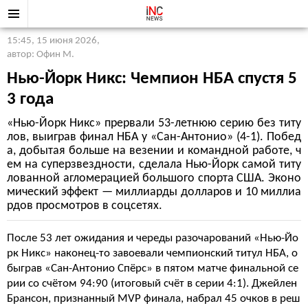
15:45, 15 июня 2026
,
автор: Офин М.
Нью-Йорк Никс: Чемпион НБА спустя 5
3 года
«Нью-Йорк Никс» прервали 53-летнюю серию без титу
лов, выиграв финал НБА у «Сан-Антонио» (4-1). Побед
а, добытая больше на везении и командной работе, ч
ем на суперзвездности, сделала Нью-Йорк самой титу
лованной агломерацией большого спорта США. Эконо
мический эффект — миллиарды долларов и 10 миллиа
рдов просмотров в соцсетях.
После 53 лет ожидания и череды разочарований «Нью-Йо
рк Никс» наконец-то завоевали чемпионский титул НБА, о
быграв «Сан-Антонио Спёрс» в пятом матче финальной се
рии со счётом 94:90 (итоговый счёт в серии 4:1). Джейлен
Брансон, признанный MVP финала, набрал 45 очков в реш