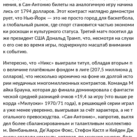
нения, в Сан-Антонио билеты на аналогичную игру начина
лись от 1794 долларов. Этот контраст наглядно демонстри
рует, что Нью-Йорк — это не просто город для баскетбола,
а глобальный рынок, где спорт становится частью экономи
ки роскоши и культурного статуса. Третий матч посетил да
же президент США Дональд Трамп, что, несмотря на слухи
о его сне во время игры, подчеркнуло масштаб внимания
к событию.
Интересно, что «Никс» выиграли титул, обладая вторым п
о величине платёжным фондом в лиге (207,5 миллиона д
олларов), что несколько иронично на фоне их долгой исто
рии неудачных многомиллионных контрактов. Команда М
айка Брауна, которая до финала доминировала с фантасти
ческой средней разницей очков +19,4 за игру (что выше ре
корда «Милуоки» 1970/71 года), в решающей серии играл
а уже менее уверенно, выигрывая за счёт характера, а не т
отального превосходства. «Сан-Антонио», напротив, выгля
дел более сбалансированным и талантливым коллективо
м. Вембаньяма, Де’Аарон Фокс, Стефон Кастл и Кейден Дж