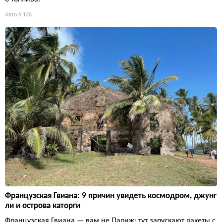
Авто
6 126
Французская Гвиана: 9 причин увидеть космодром, джунг
ли и острова каторги
Французская Гвиана — вам не Париж: тут запускают ракеты с