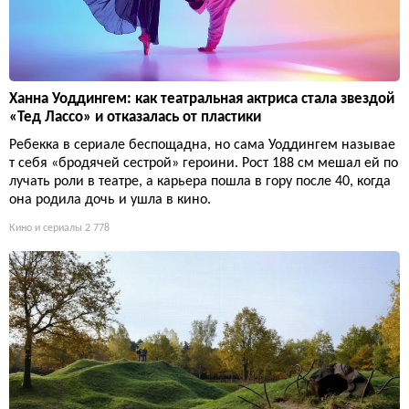
Ханна Уоддингем: как театральная актриса стала звездой
«Тед Лассо» и отказалась от пластики
Ребекка в сериале беспощадна, но сама Уоддингем называе
т себя «бродячей сестрой» героини. Рост 188 см мешал ей по
лучать роли в театре, а карьера пошла в гору после 40, когда
она родила дочь и ушла в кино.
Кино и сериалы
2 778