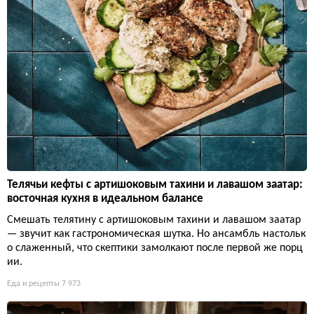
Телячьи кефты с артишоковым тахини и лавашом заатар:
восточная кухня в идеальном балансе
Смешать телятину с артишоковым тахини и лавашом заатар
— звучит как гастрономическая шутка. Но ансамбль настольк
о слаженный, что скептики замолкают после первой же порц
ии.
Еда и рецепты
7 973