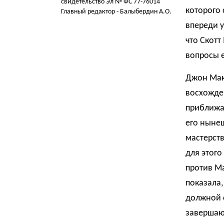
свидетельство Эл № ФС 77-76014
которого 
Главный редактор - Балыбердин А.О.
впереди у
что Скотт
вопросы 
Джон Макг
восхожде
приближа
его нынеш
мастерств
для этого
против Ма
показала,
должной с
завершающ