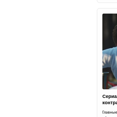
Сериа
контр
Главны