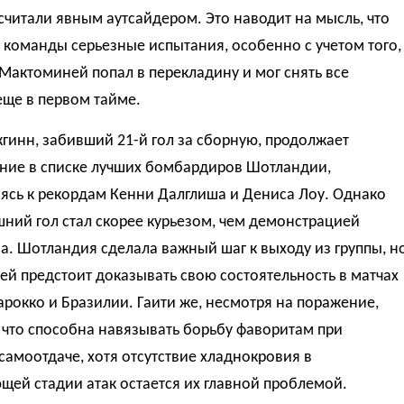
считали явным аутсайдером. Это наводит на мысль, что
 команды серьезные испытания, особенно с учетом того,
 Мактоминей попал в перекладину и мог снять все
еще в первом тайме.
инн, забивший 21-й гол за сборную, продолжает
ние в списке лучших бомбардиров Шотландии,
ясь к рекордам Кенни Далглиша и Дениса Лоу. Однако
ний гол стал скорее курьезом, чем демонстрацией
а. Шотландия сделала важный шаг к выходу из группы, н
 ей предстоит доказывать свою состоятельность в матчах
рокко и Бразилии. Гаити же, несмотря на поражение,
 что способна навязывать борьбу фаворитам при
амоотдаче, хотя отсутствие хладнокровия в
ей стадии атак остается их главной проблемой.