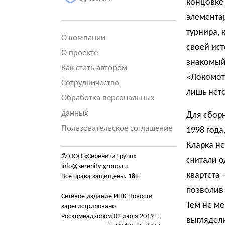
концовке 
элементар
турнира,
О компании
своей ист
О проекте
знакомый
Как стать автором
«Локомоти
Сотрудничество
лишь нет
Обработка персональных
данных
Для сборн
Пользовательское соглашение
1998 года
Кларка не
© ООО «Серенити групп»
считали о
info@serenity-group.ru
квартета 
Все права защищены.
18+
позволив 
Сетевое издание ИНК Новости
Тем не м
зарегистрировано
Роскомнадзором 03 июля 2019 г.,
выглядели