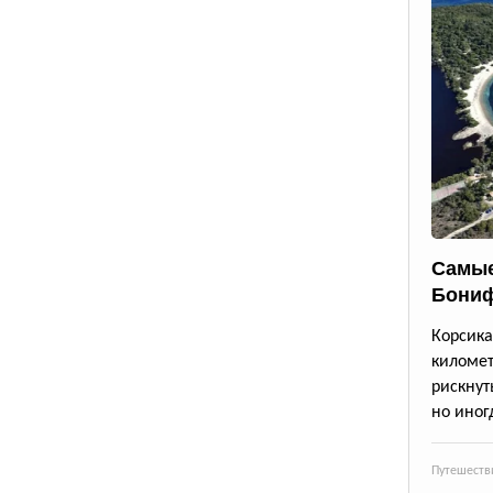
Самые
Бони
Корсик
киломе
рискнут
но иног
Путешеств