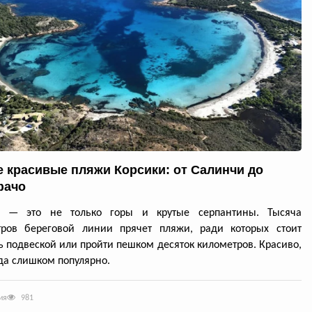
 красивые пляжи Корсики: от Салинчи до
фачо
а — это не только горы и крутые серпантины. Тысяча
тров береговой линии прячет пляжи, ради которых стоит
ь подвеской или пройти пешком десяток километров. Красиво,
да слишком популярно.
ия
981