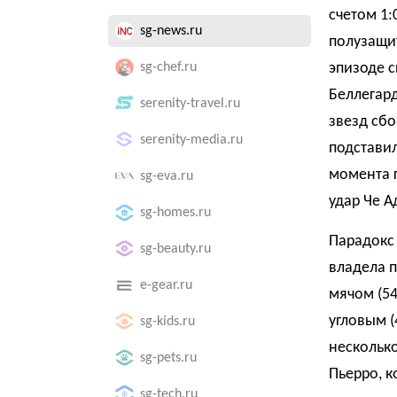
счетом 1:
sg-news.ru
полузащи
sg-chef.ru
эпизоде с
Беллегар
serenity-travel.ru
звезд сбо
serenity-media.ru
подставил
момента 
sg-eva.ru
удар Че А
sg-homes.ru
Парадокс 
sg-beauty.ru
владела 
e-gear.ru
мячом (54
угловым (
sg-kids.ru
несколько
sg-pets.ru
Пьерро, к
sg-tech.ru