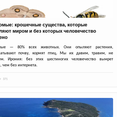
омые: крошечные существа, которые
ляют миром и без которых человечество
ено
омые — 80% всех животных. Они опыляют растения,
батывают почву, кормят птиц. Мы их давим, травим, не
ем. Ирония: без этих шестиногих человечество вымрет
, чем без интернета.
371