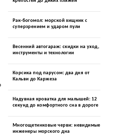
крепостей до диких пляжей
Рак-богомол: морской хищник с
суперзрением и ударом пули
Весенний автогараж: скидки на уход,
инструменты и технологии
Корсика под парусом: два дня от
Кальви до Каржеза
о
Надувная кроватка для малышей: 12
секунд до комфортного сна в дороге
Многощетинковые черви: невидимые
инженеры морского дна