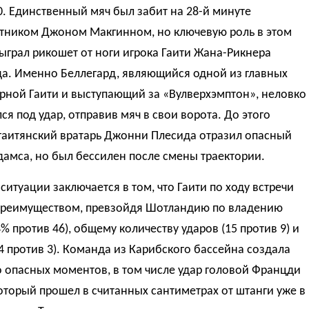
0. Единственный мяч был забит на 28-й минуте
тником Джоном Макгинном, но ключевую роль в этом
ыграл рикошет от ноги игрока Гаити Жана-Рикнера
да. Именно Беллегард, являющийся одной из главных
рной Гаити и выступающий за «Вулверхэмптон», неловко
ся под удар, отправив мяч в свои ворота. До этого
гаитянский вратарь Джонни Плесида отразил опасный
дамса, но был бессилен после смены траектории.
ситуации заключается в том, что Гаити по ходу встречи
преимуществом, превзойдя Шотландию по владению
% против 46), общему количеству ударов (15 против 9) и
4 против 3). Команда из Карибского бассейна создала
 опасных моментов, в том числе удар головой Францди
оторый прошел в считанных сантиметрах от штанги уже в