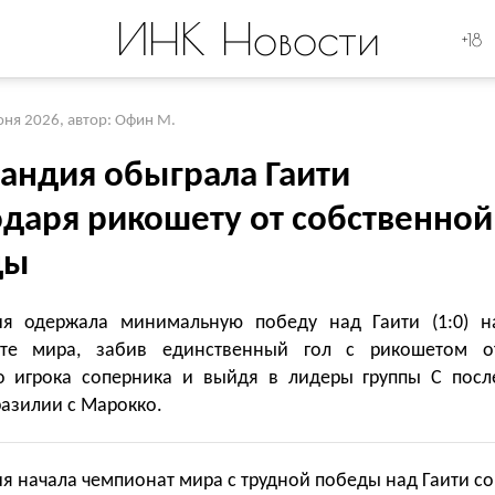
ИНК Новости
+18
юня 2026
,
автор: Офин М.
андия обыграла Гаити
одаря рикошету от собственной
ды
я одержала минимальную победу над Гаити (1:0) н
ате мира, забив единственный гол с рикошетом о
о игрока соперника и выйдя в лидеры группы C посл
разилии с Марокко.
 начала чемпионат мира с трудной победы над Гаити со