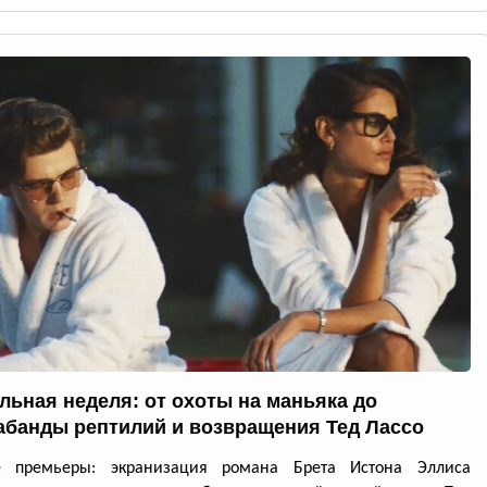
льная неделя: от охоты на маньяка до
абанды рептилий и возвращения Тед Лассо
е премьеры: экранизация романа Брета Истона Эллиса