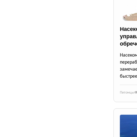
Насек
управ
обреч
Насек
перера
замеча
быстрее
Питомцы