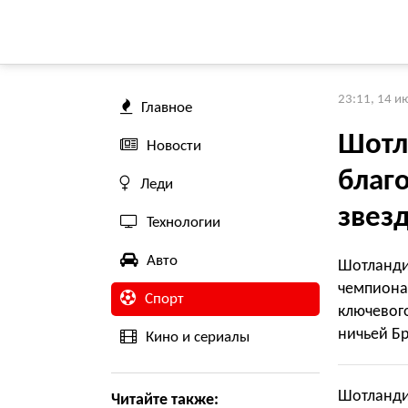
23:11, 14 и
Главное
Шотл
Новости
благ
Леди
звез
Технологии
Авто
Шотланди
чемпион
Спорт
ключевог
ничьей Б
Кино и сериалы
Шотландия
Читайте также: