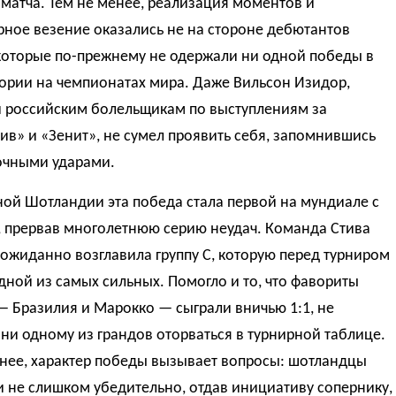
матча. Тем не менее, реализация моментов и
ное везение оказались не на стороне дебютантов
 которые по-прежнему не одержали ни одной победы в
ории на чемпионатах мира. Даже Вильсон Изидор,
 российским болельщикам по выступлениям за
в» и «Зенит», не сумел проявить себя, запомнившись
очными ударами.
ой Шотландии эта победа стала первой на мундиале с
, прервав многолетнюю серию неудач. Команда Стива
ожиданно возглавила группу C, которую перед турниром
дной из самых сильных. Помогло и то, что фавориты
— Бразилия и Марокко — сыграли вничью 1:1, не
ни одному из грандов оторваться в турнирной таблице.
енее, характер победы вызывает вопросы: шотландцы
 не слишком убедительно, отдав инициативу сопернику,