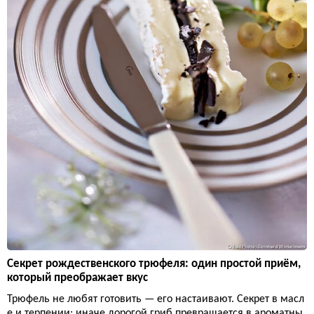
Секрет рождественского трюфеля: один простой приём,
который преображает вкус
Трюфель не любят готовить — его настаивают. Секрет в масл
е и терпении: иначе дорогой гриб превращается в ароматны