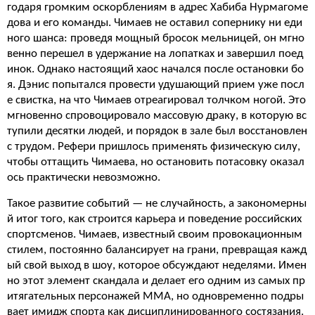
годаря громким оскорблениям в адрес Хабиба Нурмагоме
дова и его команды. Чимаев не оставил сопернику ни еди
ного шанса: проведя мощный бросок мельницей, он мгно
венно перешел в удержание на лопатках и завершил поед
инок. Однако настоящий хаос начался после остановки бо
я. Дэнис попытался провести удушающий прием уже посл
е свистка, на что Чимаев отреагировал толчком ногой. Это
мгновенно спровоцировало массовую драку, в которую вс
тупили десятки людей, и порядок в зале был восстановлен
с трудом. Рефери пришлось применять физическую силу,
чтобы оттащить Чимаева, но остановить потасовку оказал
ось практически невозможно.
Такое развитие событий — не случайность, а закономерны
й итог того, как строится карьера и поведение российских
спортсменов. Чимаев, известный своим провокационным
стилем, постоянно балансирует на грани, превращая кажд
ый свой выход в шоу, которое обсуждают неделями. Имен
но этот элемент скандала и делает его одним из самых пр
итягательных персонажей ММА, но одновременно подры
вает имидж спорта как дисциплинированного состязания.