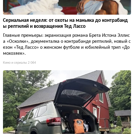
Сериальная неделя: от охоты на маньяка до контрабанд
ы рептилий и возвращения Тед Лассо
Главные премьеры: экранизация романа Брета Истона Эллис
а «Осколки», документалка о контрабанде рептилий, новый с
езон «Тед Лассо» о женском футболе и юбилейный трип «До
мохозяек».
Кино и сериалы
2 064