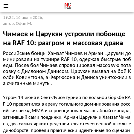
19:22, 16 июня 2026
,
автор: Офин М.
Чимаев и Царукян устроили побоище
на RAF 10: разгром и массовая драка
Российские бойцы Хамзат Чимаев и Арман Царукян до
минировали на турнире RAF 10, одержав быстрые поб
еды. После боя Чимаев спровоцировал массовую пота
совку с Диллоном Дэнисом. Царукян вызвал на бой К
олби Ковингтона, а Фергюсона и Дэниса уничтожили з
а считанные минуты.
Утром 14 июня в Сент-Луисе турнир по вольной борьбе RA
F 10 превратился в арену тотального доминирования росс
ийских звезд ММА и спровоцировал масштабный скандал,
затмивший сами поединки. Арман Царукян и Хамзат Чима
ев, два самых ярких представителя отечественной школы е
диноборств, провели практически идентичные по сценари