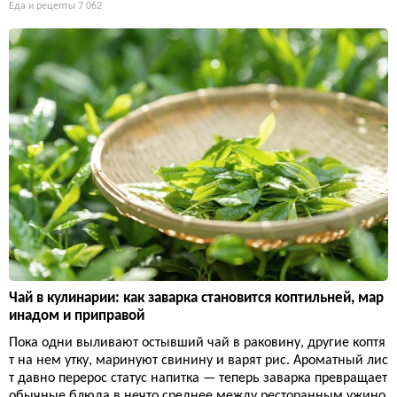
Еда и рецепты
7 062
Чай в кулинарии: как заварка становится коптильней, мар
инадом и приправой
Пока одни выливают остывший чай в раковину, другие коптя
т на нем утку, маринуют свинину и варят рис. Ароматный лис
т давно перерос статус напитка — теперь заварка превращает
обычные блюда в нечто среднее между ресторанным ужино