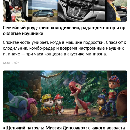
Семейный роуд-трип: холодильник, радар-детектор и пр
оклятые наушники
Спонтанность умирает, когда в машине подростки. Спасают х
олодильник, комбо-радар и вовремя настроенные наушник
и, иначе — три часа концерта в акустике минивэна.
Авто
5 769
«Щенячий патруль: Миссия Динозавр»: с какого возраста