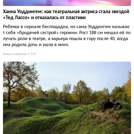
Ханна Уоддингем: как театральная актриса стала звездой
«Тед Лассо» и отказалась от пластики
Ребекка в сериале беспощадна, но сама Уоддингем называе
т себя «бродячей сестрой» героини. Рост 188 см мешал ей по
лучать роли в театре, а карьера пошла в гору после 40, когда
она родила дочь и ушла в кино.
Кино и сериалы
5 139