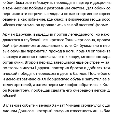
ю бои: быстрые тейкдауны, переводы в партер и досрочны
е технические победы с разгромным счетом. Для обоих со
перников эти встречи выглядели не как спортивное соревн
ование, а как избиение, где класс и физическая мощь росс
ийских спортсменов проявились в самой жесткой форме.
Арман Царукян, вышедший против легендарного, но нахо
дящегося в глубочайшем кризисе Тони Фергюсона, провел
бой в фирменном агрессивном стиле. Он буквально в пер
вые секунды перехватил проход в ноги, поднял оппонента
в воздух и жестко припечатал его к ковру, мгновенно зара
ботав очки. Второй период завершился еще быстрее — за
полторы минуты Царукян повторил бросок и добился техн
ической победы с перевесом в десять баллов. После боя о
н демонстративно снял борцовскую обувь и запустил ее в
толпу зрителей, а затем через микрофон обратился к Кол
би Ковингтону, пообещав сделать его очередной легкой д
обычей.
В главном событии вечера Хамзат Чимаев столкнулся с Ди
ллоном Дэнисом, который получил известность лишь бла