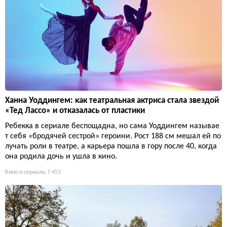
Ханна Уоддингем: как театральная актриса стала звездой
«Тед Лассо» и отказалась от пластики
Ребекка в сериале беспощадна, но сама Уоддингем называе
т себя «бродячей сестрой» героини. Рост 188 см мешал ей по
лучать роли в театре, а карьера пошла в гору после 40, когда
она родила дочь и ушла в кино.
Кино и сериалы
7 453