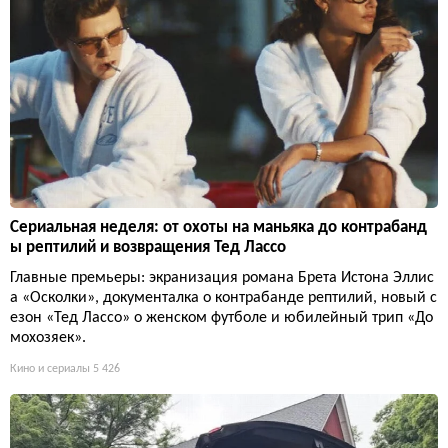
Сериальная неделя: от охоты на маньяка до контрабанд
ы рептилий и возвращения Тед Лассо
Главные премьеры: экранизация романа Брета Истона Эллис
а «Осколки», документалка о контрабанде рептилий, новый с
езон «Тед Лассо» о женском футболе и юбилейный трип «До
мохозяек».
Кино и сериалы
5 426