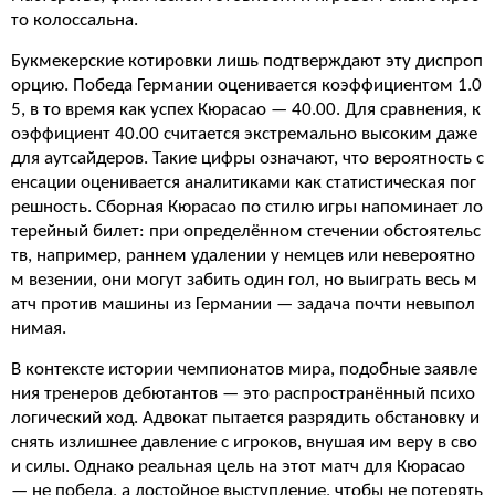
то колоссальна.
Букмекерские котировки лишь подтверждают эту диспроп
орцию. Победа Германии оценивается коэффициентом 1.0
5, в то время как успех Кюрасао — 40.00. Для сравнения, к
оэффициент 40.00 считается экстремально высоким даже
для аутсайдеров. Такие цифры означают, что вероятность с
енсации оценивается аналитиками как статистическая пог
решность. Сборная Кюрасао по стилю игры напоминает ло
терейный билет: при определённом стечении обстоятельс
тв, например, раннем удалении у немцев или невероятно
м везении, они могут забить один гол, но выиграть весь м
атч против машины из Германии — задача почти невыпол
нимая.
В контексте истории чемпионатов мира, подобные заявле
ния тренеров дебютантов — это распространённый психо
логический ход. Адвокат пытается разрядить обстановку и
снять излишнее давление с игроков, внушая им веру в сво
и силы. Однако реальная цель на этот матч для Кюрасао
— не победа, а достойное выступление, чтобы не потерять