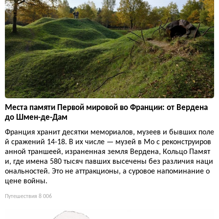
Места памяти Первой мировой во Франции: от Вердена
до Шмен-де-Дам
Франция хранит десятки мемориалов, музеев и бывших поле
й сражений 14-18. В их числе — музей в Мо с реконструиров
анной траншеей, израненная земля Вердена, Кольцо Памят
и, где имена 580 тысяч павших высечены без различия наци
ональностей. Это не аттракционы, а суровое напоминание о
цене войны.
Путешествия
8 006