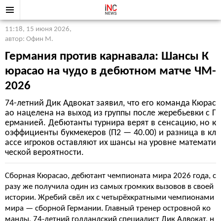
11:18, 15 июня 2026
,
автор: Офин М.
Германия против карнавала: Шансы К
юрасао на чудо в дебютном матче ЧМ-
2026
74-летний Дик Адвокат заявил, что его команда Кюрас
ао нацелена на выход из группы после жеребьевки с Г
ерманией. Дебютанты турнира верят в сенсацию, но к
оэффициенты букмекеров (П2 — 40.00) и разница в кл
ассе игроков оставляют их шансы на уровне математи
ческой вероятности.
Сборная Кюрасао, дебютант чемпионата мира 2026 года, с
разу же получила один из самых громких вызовов в своей
истории. Жребий свёл их с четырёхкратными чемпионами
мира — сборной Германии. Главный тренер островной ко
манды, 74-летний голландский специалист Дик Адвокат, н