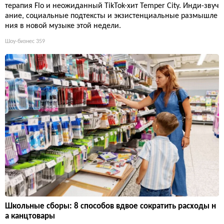
терапия Flo и неожиданный TikTok-хит Temper City. Инди-звуч
ание, социальные подтексты и экзистенциальные размышле
ния в новой музыке этой недели.
Шоу-бизнес
359
Школьные сборы: 8 способов вдвое сократить расходы н
а канцтовары