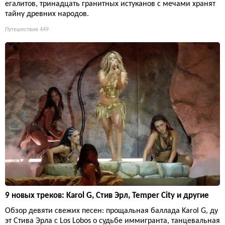
егалитов, тринадцать гранитных истуканов с мечами хранят
тайну древних народов.
Путешествия
449
9 новых треков: Karol G, Стив Эрл, Temper City и другие
Обзор девяти свежих песен: прощальная баллада Karol G, ду
эт Стива Эрла с Los Lobos о судьбе иммигранта, танцевальная