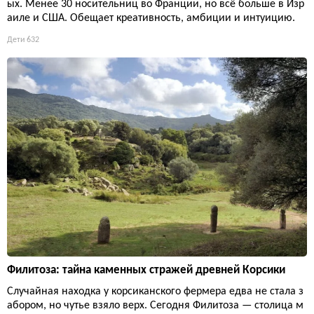
ых. Менее 30 носительниц во Франции, но всё больше в Изр
аиле и США. Обещает креативность, амбиции и интуицию.
Дети
632
Филитоза: тайна каменных стражей древней Корсики
Случайная находка у корсиканского фермера едва не стала з
абором, но чутье взяло верх. Сегодня Филитоза — столица м