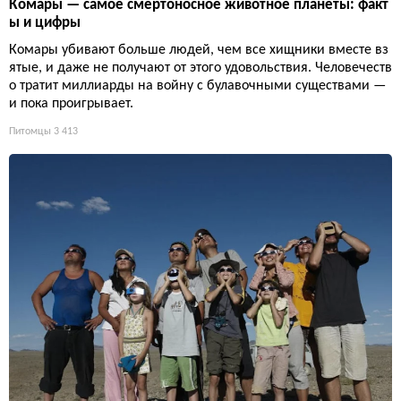
Комары — самое смертоносное животное планеты: факт
ы и цифры
Комары убивают больше людей, чем все хищники вместе вз
ятые, и даже не получают от этого удовольствия. Человечеств
о тратит миллиарды на войну с булавочными существами —
и пока проигрывает.
Питомцы
3 413