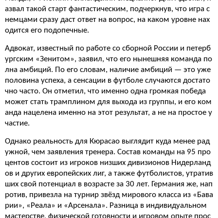
азвал такой старт фантастическим, подчеркнув, что игра с
немцами сразу даст ответ на вопрос, на каком уровне нах
одится его подопечные.
Адвокат, известный по работе со сборной России и петерб
ургским «Зенитом», заявил, что его нынешняя команда по
лна амбиций. По его словам, наличие амбиций — это уже
половина успеха, а сенсации в футболе случаются достато
чно часто. Он отметил, что именно одна громкая победа
может стать трамплином для выхода из группы, и его ком
анда нацелена именно на этот результат, а не на простое у
частие.
Однако реальность для Кюрасао выглядит куда менее рад
ужной, чем заявления тренера. Состав команды на 95 про
центов состоит из игроков низших дивизионов Нидерланд
ов и других европейских лиг, а также футболистов, утратив
ших свой потенциал в возрасте за 30 лет. Германия же, нап
ротив, привезла на турнир звёзд мирового класса из «Бава
рии», «Реала» и «Арсенала». Разница в индивидуальном
мастерстве, физической готовности и игровом опыте прос