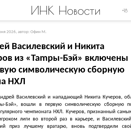
ИНК Новости
+18
юня 2026
,
автор: Офин М.
ей Василевский и Никита
ров из «Таmpы-Бэй» включены
рвую символическую сборную
на НХЛ
Андрей Василевский и нападающий Никита Кучеров, об
ы-Бэй», вошли в первую символическую сборную п
егулярного чемпионата НХЛ. Кучеров, признанный самы
гроком лиги во второй раз в карьере, и Василевский
ий приз лучшему вратарю, вновь подтвердили сво