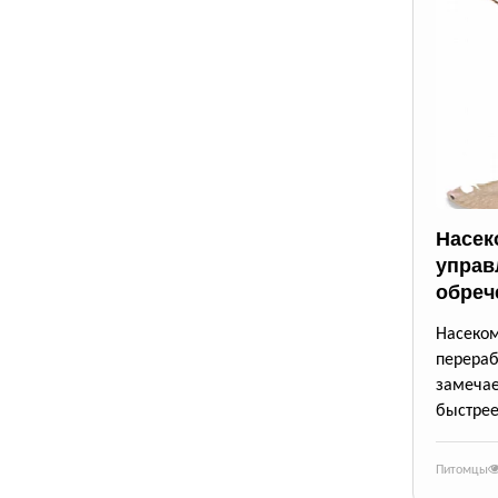
Насек
управ
обреч
Насек
перера
замеча
быстрее
Питомцы