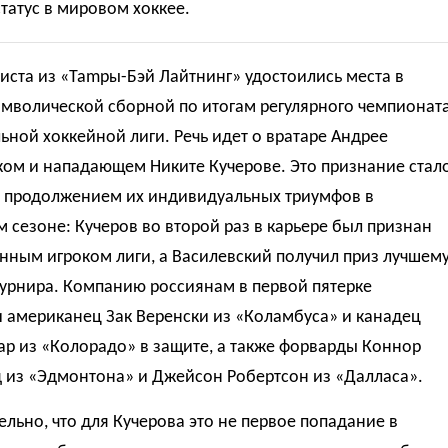
татус в мировом хоккее.
иста из «Таmpы-Бэй Лайтнинг» удостоились места в
имволической сборной по итогам регулярного чемпионат
ной хоккейной лиги. Речь идет о вратаре Андрее
ком и нападающем Никите Кучерове. Это признание стал
 продолжением их индивидуальных триумфов в
сезоне: Кучеров во второй раз в карьере был признан
нным игроком лиги, а Василевский получил приз лучшем
турнира. Компанию россиянам в первой пятерке
 американец Зак Веренски из «Коламбуса» и канадец
р из «Колорадо» в защите, а также форварды Коннор
 из «Эдмонтона» и Джейсон Робертсон из «Далласа».
льно, что для Кучерова это не первое попадание в