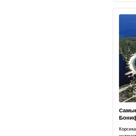
Самые
Бони
Корсик