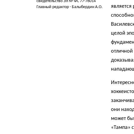
свидетельство Эл № ФС 77-76014
является 
Главный редактор - Балыбердин А.О.
способной
Василевск
целой эпо
фундамент
отличной
доказывая
нападающ
Интересн
хоккеисто
заканчива
они наход
может бы
«Тампа» с