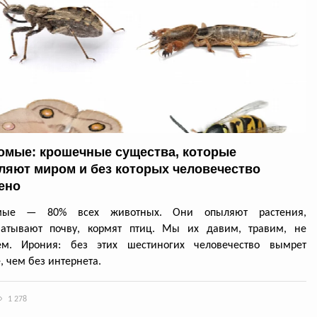
омые: крошечные существа, которые
ляют миром и без которых человечество
ено
омые — 80% всех животных. Они опыляют растения,
батывают почву, кормят птиц. Мы их давим, травим, не
ем. Ирония: без этих шестиногих человечество вымрет
, чем без интернета.
1 278