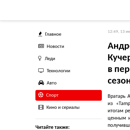
12:49, 13 и
Главное
Андр
Новости
Куче
Леди
в пе
Технологии
сезо
Авто
Спорт
Вратарь 
из «Таmp
Кино и сериалы
итогам р
ценным и
получивш
Читайте также: