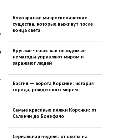
Коловратки: микроскопические
существа, которые выживут после
конца света
а
Круглые черви: как невидимые
о
нематоды управляют миром и
заражают людей
у
Бастия — ворота Корсики: история
города, рожденного морем
Самые красивые пляжи Корсики: от
Салинчи до Бонифачо
Сериальная неделя: от охоты на