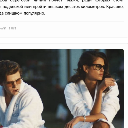
тров береговой линии прячет пляжи, ради которых стоит
ь подвеской или пройти пешком десяток километров. Красиво,
да слишком популярно.
ия
1 891