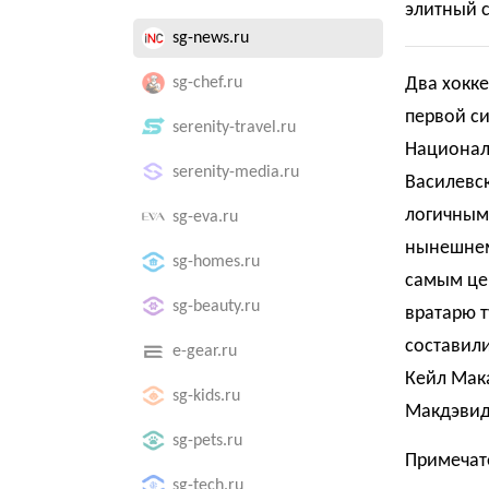
элитный с
sg-news.ru
sg-chef.ru
Два хокке
первой с
serenity-travel.ru
Националь
serenity-media.ru
Василевс
логичным
sg-eva.ru
нынешнем 
sg-homes.ru
самым це
sg-beauty.ru
вратарю 
составили
e-gear.ru
Кейл Мака
sg-kids.ru
Макдэвид
sg-pets.ru
Примечате
sg-tech.ru