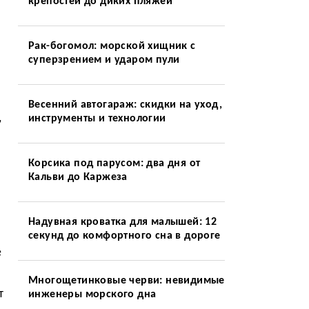
крепостей до диких пляжей
Рак-богомол: морской хищник с
суперзрением и ударом пули
Весенний автогараж: скидки на уход,
,
инструменты и технологии
Корсика под парусом: два дня от
Кальви до Каржеза
Надувная кроватка для малышей: 12
секунд до комфортного сна в дороге
е
Многощетинковые черви: невидимые
т
инженеры морского дна