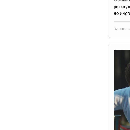
киломе
рискнут
но иног
Путешеств