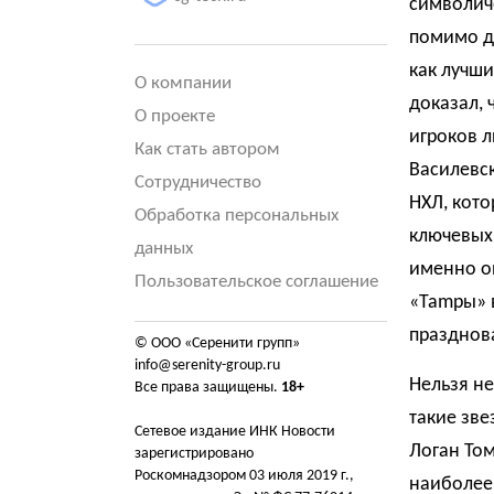
символиче
помимо дв
как лучш
О компании
доказал, 
О проекте
игроков л
Как стать автором
Василевск
Сотрудничество
НХЛ, кото
Обработка персональных
ключевых 
данных
именно о
Пользовательское соглашение
«Таmpы» в
празднова
© ООО «Серенити групп»
info@serenity-group.ru
Нельзя не
Все права защищены.
18+
такие зве
Сетевое издание ИНК Новости
Логан То
зарегистрировано
Роскомнадзором 03 июля 2019 г.,
наиболее 