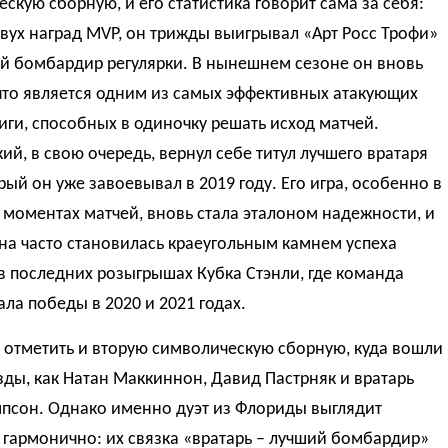
скую сборную, и его статистика говорит сама за себя:
ух наград MVP, он трижды выигрывал «Арт Росс Трофи»
ий бомбардир регулярки. В нынешнем сезоне он вновь
что является одним из самых эффективных атакующих
иги, способных в одиночку решать исход матчей.
ий, в свою очередь, вернул себе титул лучшего вратаря
рый он уже завоевывал в 2019 году. Его игра, особенно в
моментах матчей, вновь стала эталоном надежности, и
на часто становилась краеугольным камнем успеха
 последних розыгрышах Кубка Стэнли, где команда
ла победы в 2020 и 2021 годах.
 отметить и вторую символическую сборную, куда вошли
зды, как Натан Маккиннон, Давид Пастрняк и вратарь
мпсон. Однако именно дуэт из Флориды выглядит
гармонично: их связка «вратарь – лучший бомбардир»