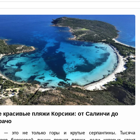
 красивые пляжи Корсики: от Салинчи до
фачо
а — это не только горы и крутые серпантины. Тысяча