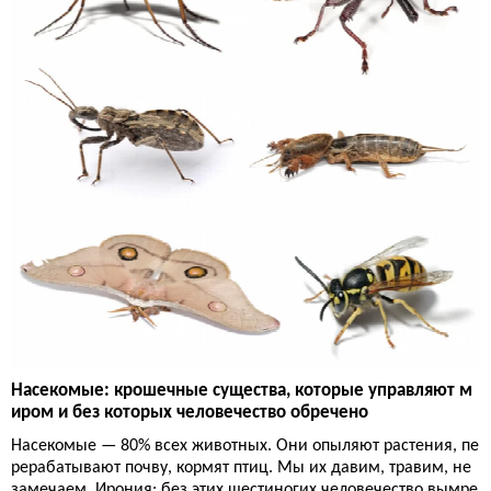
Насекомые: крошечные существа, которые управляют м
иром и без которых человечество обречено
Насекомые — 80% всех животных. Они опыляют растения, пе
рерабатывают почву, кормят птиц. Мы их давим, травим, не
замечаем. Ирония: без этих шестиногих человечество вымре