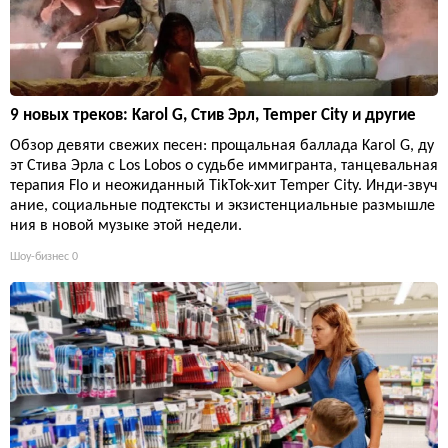
9 новых треков: Karol G, Стив Эрл, Temper City и другие
Обзор девяти свежих песен: прощальная баллада Karol G, ду
эт Стива Эрла с Los Lobos о судьбе иммигранта, танцевальная
терапия Flo и неожиданный TikTok-хит Temper City. Инди-звуч
ание, социальные подтексты и экзистенциальные размышле
ния в новой музыке этой недели.
Шоу-бизнес
0