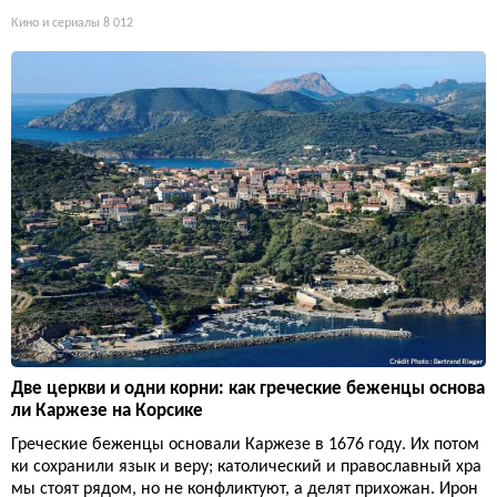
Кино и сериалы
8 012
Две церкви и одни корни: как греческие беженцы основа
ли Каржезе на Корсике
Греческие беженцы основали Каржезе в 1676 году. Их потом
ки сохранили язык и веру; католический и православный хра
мы стоят рядом, но не конфликтуют, а делят прихожан. Ирон