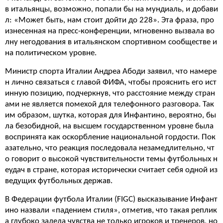
в итальянцы, возможно, попали бы на мундиаль, и добави
л: «Может быть, нам стоит дойти до 228». Эта фраза, про
изнесенная на пресс-конференции, мгновенно вызвала во
лну негодования в итальянском спортивном сообществе и
на политическом уровне.
Министр спорта Италии Андреа Абоди заявил, что намере
н лично связаться с главой ФИФА, чтобы прояснить его ист
инную позицию, подчеркнув, что расстояние между стран
ами не является помехой для телефонного разговора. Так
им образом, шутка, которая для Инфантино, вероятно, бы
ла безобидной, на высшем государственном уровне была
воспринята как оскорбление национальной гордости. Пок
азательно, что реакция последовала незамедлительно, чт
о говорит о высокой чувствительности темы футбольных н
еудач в стране, которая исторически считает себя одной из
ведущих футбольных держав.
В Федерации футбола Италии (FIGC) высказывание Инфант
ино назвали «падением стиля», отметив, что такая реплик
а глубоко задела чувства не только игроков и тренеров, но