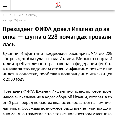
10:51, 13 июня 2026
,
автор: Офин М.
Президент ФИФА довел Италию до зв
онка — шутка о 228 командах провали
лась
Джанни Инфантино предложил расширить ЧМ до 228
сборных, чтобы туда попала Италия. Министр спорта И
талии требует личного разговора, а федерация футбол
а назвала это падением стиля. Инфантино позже изви
нился в соцсетях, пообещав возвращение итальянцев
к 2030 году.
Президент ФИФА Джанни Инфантино позволил себе ирон
ичное высказывание в адрес сборной Италии, которая в тр
етий раз подряд не смогла квалифицироваться на чемпио
нат мира. Обсуждая возможное расширение турнира до 6
4 команд, он заметил, что с таким количеством участнико