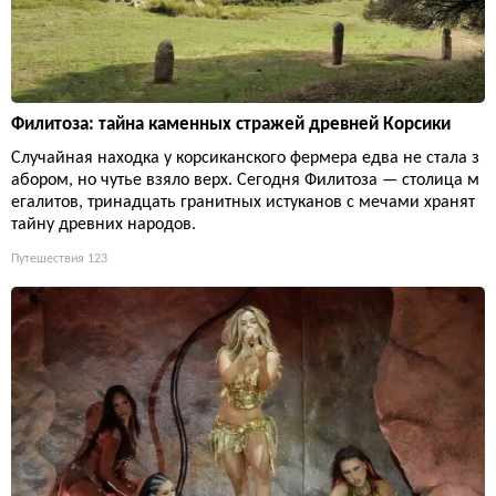
Филитоза: тайна каменных стражей древней Корсики
Случайная находка у корсиканского фермера едва не стала з
абором, но чутье взяло верх. Сегодня Филитоза — столица м
егалитов, тринадцать гранитных истуканов с мечами хранят
тайну древних народов.
Путешествия
123