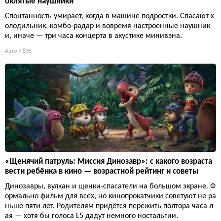
оклятые наушники
Спонтанность умирает, когда в машине подростки. Спасают х
олодильник, комбо-радар и вовремя настроенные наушник
и, иначе — три часа концерта в акустике минивэна.
Авто
7 835
«Щенячий патруль: Миссия Динозавр»: с какого возраста
вести ребёнка в кино — возрастной рейтинг и советы
Динозавры, вулкан и щенки-спасатели на большом экране. Ф
ормально фильм для всех, но кинопрокатчики советуют не ра
ньше пяти лет. Родителям придётся пережить полтора часа л
ая — хотя бы голоса L5 дадут немного ностальгии.