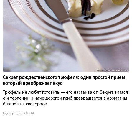
Секрет рождественского трюфеля: один простой приём,
который преображает вкус
Трюфель не любят готовить — его настаивают. Секрет в масл
е и терпении: иначе дорогой гриб превращается в ароматны
й пепел на сковороде.
Еда и рецепты
8 814