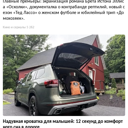
Главные премьеры: экранизация романа Брета Истона Эллис
а «Осколки», документалка о контрабанде рептилий, новый с
езон «Тед Лассо» о женском футболе и юбилейный трип «До
мохозяек».
Кино и сериалы
5 262
Надувная кроватка для малышей: 12 секунд до комфорт
ного сна в дороге