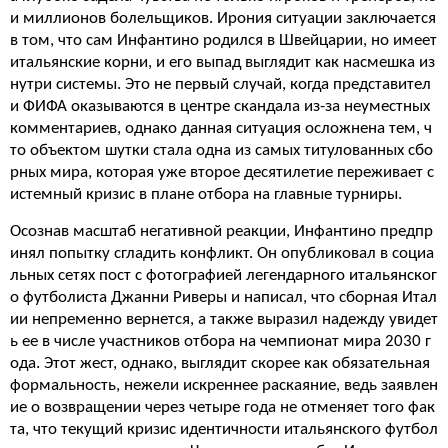
и миллионов болельщиков. Ирония ситуации заключается
в том, что сам Инфантино родился в Швейцарии, но имеет
итальянские корни, и его выпад выглядит как насмешка из
нутри системы. Это не первый случай, когда представител
и ФИФА оказываются в центре скандала из-за неуместных
комментариев, однако данная ситуация осложнена тем, ч
то объектом шутки стала одна из самых титулованных сбо
рных мира, которая уже второе десятилетие переживает с
истемный кризис в плане отбора на главные турниры.
Осознав масштаб негативной реакции, Инфантино предпр
инял попытку сгладить конфликт. Он опубликовал в социа
льных сетях пост с фотографией легендарного итальянског
о футболиста Джанни Риверы и написал, что сборная Итал
ии непременно вернется, а также выразил надежду увидет
ь ее в числе участников отбора на чемпионат мира 2030 г
ода. Этот жест, однако, выглядит скорее как обязательная
формальность, нежели искреннее раскаяние, ведь заявлен
ие о возвращении через четыре года не отменяет того фак
та, что текущий кризис идентичности итальянского футбол