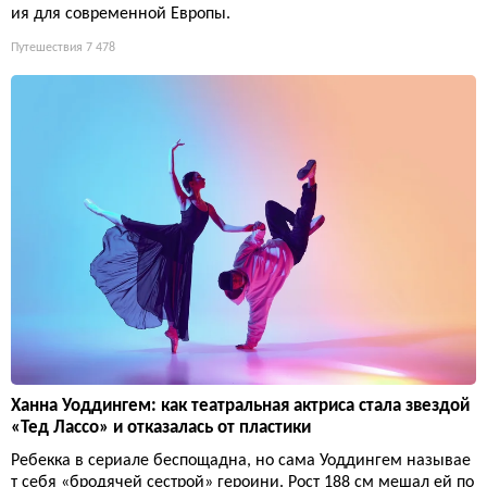
ия для современной Европы.
Путешествия
7 478
Ханна Уоддингем: как театральная актриса стала звездой
«Тед Лассо» и отказалась от пластики
Ребекка в сериале беспощадна, но сама Уоддингем называе
т себя «бродячей сестрой» героини. Рост 188 см мешал ей по