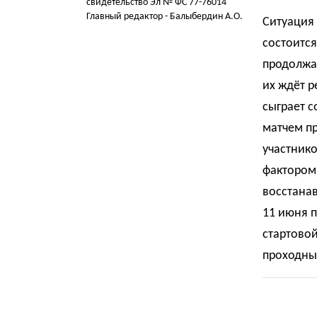
свидетельство Эл № ФС 77-76014
Главный редактор - Балыбердин А.О.
Ситуация 
состоитс
продолжат
их ждёт 
сыграет с
матчем пр
участнико
фактором 
восстанав
11 июня п
стартовой
проходны