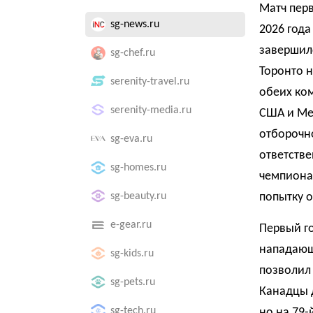
Матч перв
sg-news.ru
2026 год
завершилс
sg-chef.ru
Торонто н
serenity-travel.ru
обеих ком
serenity-media.ru
США и Мек
отборочн
sg-eva.ru
ответстве
sg-homes.ru
чемпионат
sg-beauty.ru
попытку о
e-gear.ru
Первый го
нападающ
sg-kids.ru
позволил
sg-pets.ru
Канадцы д
sg-tech.ru
но на 79-