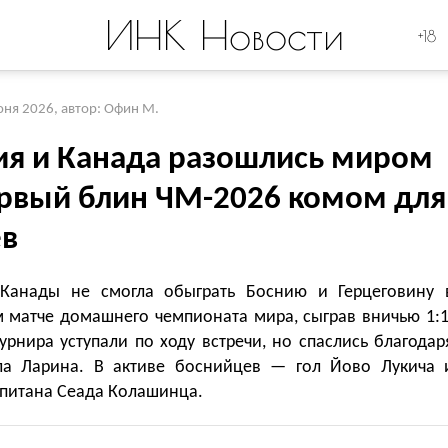
ИНК Новости
+18
юня 2026
,
автор: Офин М.
ия и Канада разошлись миром
рвый блин ЧМ-2026 комом для
ев
Канады не смогла обыграть Боснию и Герцеговину 
м матче домашнего чемпионата мира, сыграв вничью 1:1
урнира уступали по ходу встречи, но спаслись благодар
ла Ларина. В активе боснийцев — гол Йово Лукича 
апитана Сеада Колашинца.