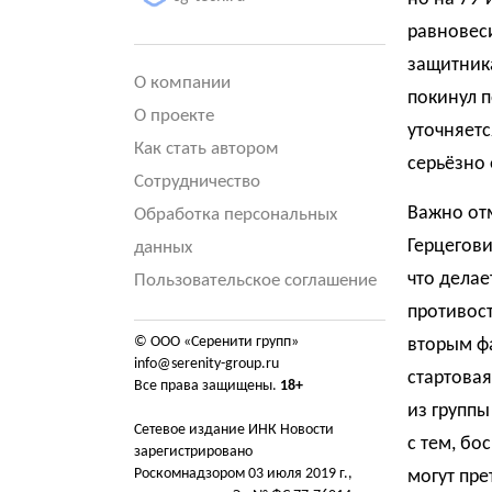
равновеси
защитник
О компании
покинул п
О проекте
уточняетс
Как стать автором
серьёзно
Сотрудничество
Важно отм
Обработка персональных
Герцегови
данных
что делае
Пользовательское соглашение
противос
© ООО «Серенити групп»
вторым фа
info@serenity-group.ru
стартовая
Все права защищены.
18+
из группы
Сетевое издание ИНК Новости
с тем, бо
зарегистрировано
Роскомнадзором 03 июля 2019 г.,
могут пре