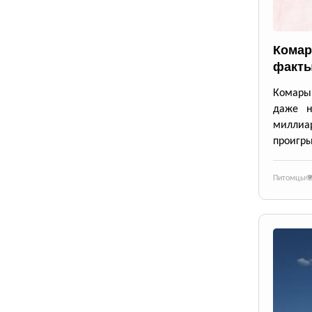
Комар
факты
Комары 
даже н
милли
проигры
Питомцы