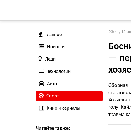
23:41, 13 и
Главное
Босн
Новости
— пе
Леди
хозя
Технологии
Авто
Сборная 
стартово
Спорт
Хозяева т
голу Кай
Кино и сериалы
травма к
Читайте также: