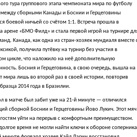
ого тура группового этапа чемпионата мира по футболу
а между сборными Канады и Боснии и Герцеговины
я боевой ничьей со счётом 1:1. Встреча прошла в
а арене «БМО Филд» и стала первой игрой на турнире дл
анд. Канада, как одна из стран-хозяек мундиаля вместе 
сикой, получила путёвку на турнир без участия в
ом цикле, что наложило на неё дополнительную
нность. Босния и Герцеговина, в свою очередь, вышла на
 мира лишь во второй раз в своей истории, повторив
бразца 2014 года в Бразилии.
л в матче был забит уже на 21-й минуте — отличился
ий сборной Боснии и Герцеговины Йово Лукич. Этот мяч
 гостям уйти на перерыв с комфортным преимуществом.
олгое время не могли найти ключи к обороне соперника
й минуте форвард хозяев Кайл Ларин восстановил