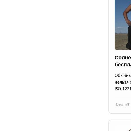
Солне
беспл
Обычны
нельзя 
ISO 123
Новости