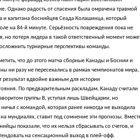
е. Однако радость от спасения была омрачена травмой
а и капитана боснийцев Сеада Колашинца, который
оле на 84-й минуте. Серьёзность повреждения пока не
я, но потеря лидера в такой ответственный момент може
 осложнить турнирные перспективы команды.
етить, что до этого матча сборные Канады и Боснии и
ны ни разу не пересекались в рамках чемпионатов мира,
т результат вдвойне важным для истории
тояния. По предварительным раскладам, Канаду считали
воритом группы B, уступая лишь Швейцарии, но
 ничья с командой, которая ранее никогда не выходила
 на мундиалях, ставит под сомнение эти прогнозы. Вмест
снийцы показали, что их нельзя сбрасывать со счетов, и
тендовать на сенсационный выход в плей-офф.