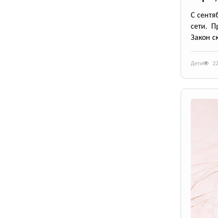
С сентя
сети. П
Закон с
Дети
2