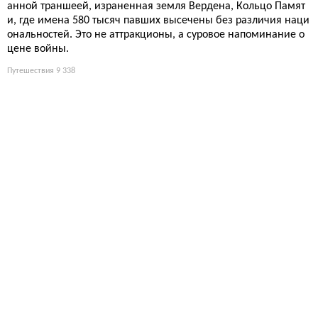
«Щенячий патруль: Миссия Динозавр»: с какого возраста
вести ребёнка в кино — возрастной рейтинг и советы
Динозавры, вулкан и щенки-спасатели на большом экране. Ф
ормально фильм для всех, но кинопрокатчики советуют не ра
ньше пяти лет. Родителям придётся пережить полтора часа л
ая — хотя бы голоса L5 дадут немного ностальгии.
Кино и сериалы
9 563
Две церкви и одни корни: как греческие беженцы основа
ли Каржезе на Корсике
Греческие беженцы основали Каржезе в 1676 году. Их потом
ки сохранили язык и веру; католический и православный хра
мы стоят рядом, но не конфликтуют, а делят прихожан. Ирон
ия для современной Европы.
Путешествия
8 974
Ханна Уоддингем: как театральная актриса стала звездой
«Тед Лассо» и отказалась от пластики