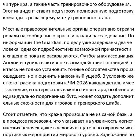
чи турнира, а также часть тренировочного оборудования.
Этот инцидент ставит под угрозу полноценную подготовку
команды к решающему матчу группового этапа.
Местные правоохранительные органы оперативно отреаги
ровали на сообщение о краже и начали расследование. По
информации The Guardian, по делу уже задержаны два че
ловека, однако подробности их возможной причастности
к хищению пока не раскрываются. Футбольная ассоциация
Англии вступила в активное взаимодействие с полицией, п
ытаясь не только установить точные обстоятельства произ
ошедшего, но и оценить нанесенный ущерб. В условиях же
сткого графика подготовки к ЧМ-2026 каждая деталь имее
т значение, и потеря столь важного инвентаря, особенно и
ндивидуально подогнанных бутс, может создать дополнит
ельные сложности для игроков и тренерского штаба.
Стоит отметить, что кража произошла не из самой базы, а
в процессе перевозки, что указывает на уязвимость логист
ических цепочек даже в условиях тщательно охраняемых с
портивных мероприятий мирового уровня. Задержание по