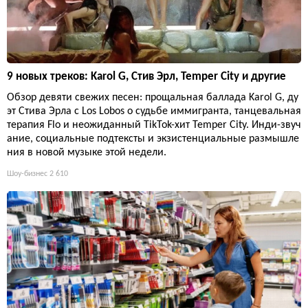
9 новых треков: Karol G, Стив Эрл, Temper City и другие
Обзор девяти свежих песен: прощальная баллада Karol G, ду
эт Стива Эрла с Los Lobos о судьбе иммигранта, танцевальная
терапия Flo и неожиданный TikTok-хит Temper City. Инди-звуч
ание, социальные подтексты и экзистенциальные размышле
ния в новой музыке этой недели.
Шоу-бизнес
2 610