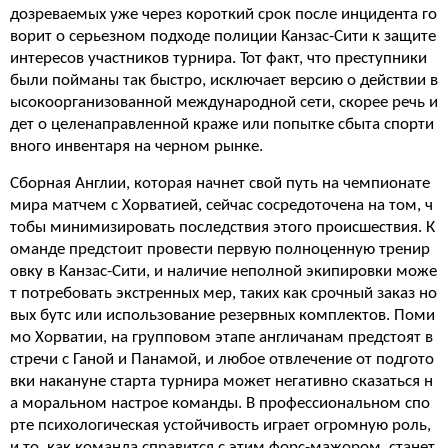
дозреваемых уже через короткий срок после инцидента го
ворит о серьезном подходе полиции Канзас-Сити к защите
интересов участников турнира. Тот факт, что преступники
были пойманы так быстро, исключает версию о действии в
ысокоорганизованной международной сети, скорее речь и
дет о целенаправленной краже или попытке сбыта спорти
вного инвентаря на черном рынке.
Сборная Англии, которая начнет свой путь на чемпионате
мира матчем с Хорватией, сейчас сосредоточена на том, ч
тобы минимизировать последствия этого происшествия. К
оманде предстоит провести первую полноценную тренир
овку в Канзас-Сити, и наличие неполной экипировки може
т потребовать экстренных мер, таких как срочный заказ но
вых бутс или использование резервных комплектов. Поми
мо Хорватии, на групповом этапе англичанам предстоят в
стречи с Ганой и Панамой, и любое отвлечение от подгото
вки накануне старта турнира может негативно сказаться н
а моральном настрое команды. В профессиональном спо
рте психологическая устойчивость играет огромную роль,
и то, как команда справится с этим форс-мажором, станет