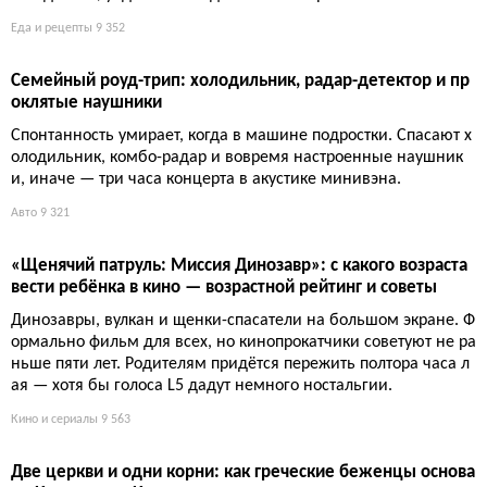
ые купели и почему это не просто пляж
Райские купели Корсики — это не открыточная гладь, а холод
ная вода, опасные тропы и толпы жаждущих. За красоту прид
ется платить: ледяные ванны, скользкие камни и никакой ко
сметики. Готовы нырнуть в суровую романтику?
Путешествия
8 929
Эльзас на вкус: 9 культовых производств от кренделей до
пива
Крендели, шукрут, пиво 1640 года и варенье без сахара — Эл
ьзас превратил еду в туристический аттракцион. Приезжайте
голодными, уедете с чемоданами и гастритом.
Еда и рецепты
9 352