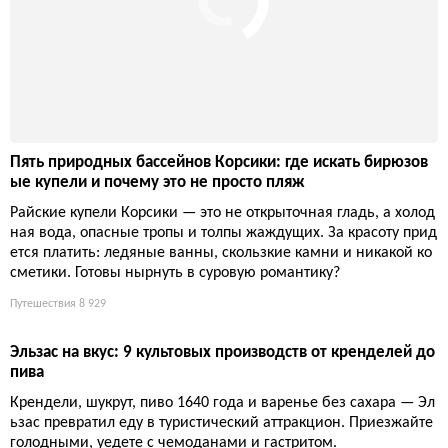
За полминуты компактная надувная кроватка превращается в
полноценное спальное место для ребёнка, избавляя родител
ей от громоздкой детской мебели в отпуске. Насос шумный, з
ато малыш спит отлично.
Дети
8 378
Пять природных бассейнов Корсики: где искать бирюзов