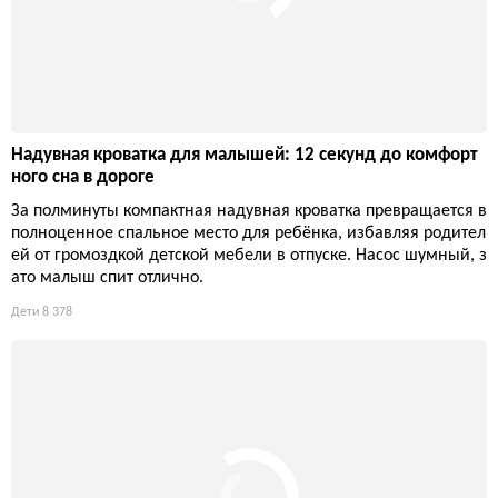
Главные премьеры: экранизация романа Брета Истона Эллис
а «Осколки», документалка о контрабанде рептилий, новый с
езон «Тед Лассо» о женском футболе и юбилейный трип «До
мохозяек».
Кино и сериалы
6 801
Надувная кроватка для малышей: 12 секунд до комфорт
ного сна в дороге