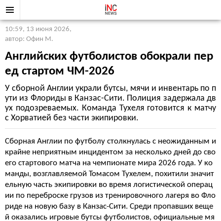
10:59, 13 июня 2026
,
автор: Офин М.
Английских футболистов обокрали пер
ед стартом ЧМ-2026
У сборной Англии украли бутсы, мячи и инвентарь по п
ути из Флориды в Канзас-Сити. Полиция задержала дв
ух подозреваемых. Команда Тухеля готовится к матчу
с Хорватией без части экипировки.
Сборная Англии по футболу столкнулась с неожиданным и
крайне неприятным инцидентом за несколько дней до сво
его стартового матча на чемпионате мира 2026 года. У ко
манды, возглавляемой Томасом Тухелем, похитили значит
ельную часть экипировки во время логистической операц
ии по переброске грузов из тренировочного лагеря во Фло
риде на новую базу в Канзас-Сити. Среди пропавших веще
й оказались игровые бутсы футболистов, официальные мя