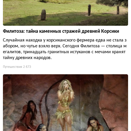
Филитоза: тайна каменных стражей древней Корсики
Случайная находка у корсиканского фермера едва не стала з
абором, но чутье взяло верх. Сегодня Филитоза — столица м
егалитов, тринадцать гранитных истуканов с мечами хранят
тайну древних народов.
Путешествия
2 673