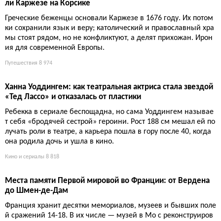
Семейный роуд-трип: холодильник, радар-детектор и пр
оклятые наушники
Спонтанность умирает, когда в машине подростки. Спасают х
олодильник, комбо-радар и вовремя настроенные наушник
и, иначе — три часа концерта в акустике минивэна.
Авто
9 321