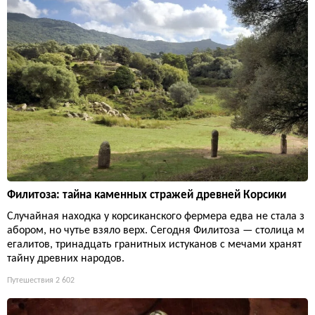
Филитоза: тайна каменных стражей древней Корсики
Случайная находка у корсиканского фермера едва не стала з
абором, но чутье взяло верх. Сегодня Филитоза — столица м
егалитов, тринадцать гранитных истуканов с мечами хранят
тайну древних народов.
Путешествия
2 602