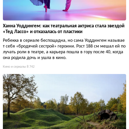
Ханна Уоддингем: как театральная актриса стала звездой
«Тед Лассо» и отказалась от пластики
Ребекка в сериале беспощадна, но сама Уоддингем называе
т себя «бродячей сестрой» героини. Рост 188 см мешал ей по
лучать роли в театре, а карьера пошла в гору после 40, когда
она родила дочь и ушла в кино.
Кино и сериалы
8 742