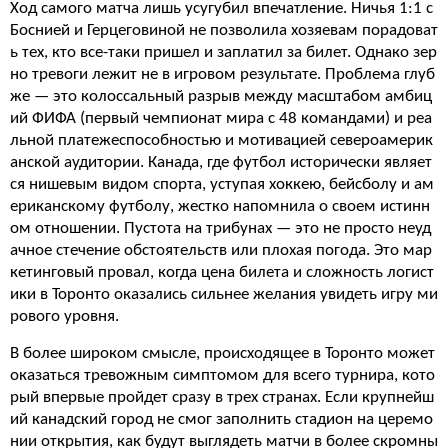
Ход самого матча лишь усугубил впечатление. Ничья 1:1 с
Боснией и Герцеговиной не позволила хозяевам порадоват
ь тех, кто все-таки пришел и заплатил за билет. Однако зер
но тревоги лежит не в игровом результате. Проблема глуб
же — это колоссальный разрыв между масштабом амбиц
ий ФИФА (первый чемпионат мира с 48 командами) и реа
льной платежеспособностью и мотивацией североамерик
анской аудитории. Канада, где футбол исторически являет
ся нишевым видом спорта, уступая хоккею, бейсболу и ам
ериканскому футболу, жестко напомнила о своем истинн
ом отношении. Пустота на трибунах — это не просто неуд
ачное стечение обстоятельств или плохая погода. Это мар
кетинговый провал, когда цена билета и сложность логист
ики в Торонто оказались сильнее желания увидеть игру ми
рового уровня.
В более широком смысле, происходящее в Торонто может
оказаться тревожным симптомом для всего турнира, кото
рый впервые пройдет сразу в трех странах. Если крупнейш
ий канадский город не смог заполнить стадион на церемо
нии открытия, как будут выглядеть матчи в более скромны