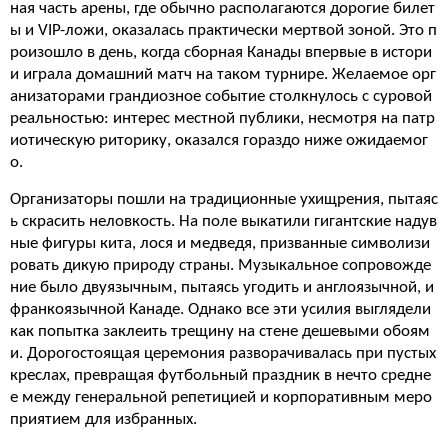
ная часть арены, где обычно располагаются дорогие билет
ы и VIP-ложи, оказалась практически мертвой зоной. Это п
роизошло в день, когда сборная Канады впервые в истори
и играла домашний матч на таком турнире. Желаемое орг
анизаторами грандиозное событие столкнулось с суровой
реальностью: интерес местной публики, несмотря на патр
иотическую риторику, оказался гораздо ниже ожидаемог
о.
Организаторы пошли на традиционные ухищрения, пытаяс
ь скрасить неловкость. На поле выкатили гигантские надув
ные фигуры кита, лося и медведя, призванные символизи
ровать дикую природу страны. Музыкальное сопровожде
ние было двуязычным, пытаясь угодить и англоязычной, и
франкоязычной Канаде. Однако все эти усилия выглядели
как попытка заклеить трещину на стене дешевыми обоям
и. Дорогостоящая церемония разворачивалась при пустых
креслах, превращая футбольный праздник в нечто средне
е между генеральной репетицией и корпоративным меро
приятием для избранных.