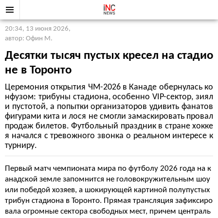
20:34, 13 июня 2026
,
автор: Офин М.
Десятки тысяч пустых кресел на стадио
не в Торонто
Церемония открытия ЧМ-2026 в Канаде обернулась ко
нфузом: трибуны стадиона, особенно VIP-сектор, зиял
и пустотой, а попытки организаторов удивить фанатов
фигурами кита и лося не смогли замаскировать провал
продаж билетов. Футбольный праздник в стране хокке
я начался с тревожного звонка о реальном интересе к
турниру.
Первый матч чемпионата мира по футболу 2026 года на к
анадской земле запомнится не головокружительным шоу
или победой хозяев, а шокирующей картиной полупустых
трибун стадиона в Торонто. Прямая трансляция зафиксиро
вала огромные сектора свободных мест, причем централь