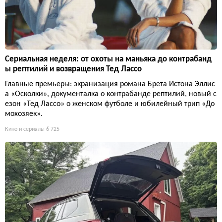
Сериальная неделя: от охоты на маньяка до контрабанд
ы рептилий и возвращения Тед Лассо
Главные премьеры: экранизация романа Брета Истона Эллис
а «Осколки», документалка о контрабанде рептилий, новый с
езон «Тед Лассо» о женском футболе и юбилейный трип «До
мохозяек».
Кино и сериалы
6 725