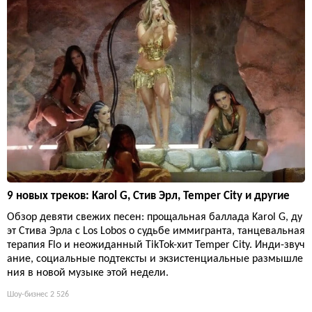
9 новых треков: Karol G, Стив Эрл, Temper City и другие
Обзор девяти свежих песен: прощальная баллада Karol G, ду
эт Стива Эрла с Los Lobos о судьбе иммигранта, танцевальная
терапия Flo и неожиданный TikTok-хит Temper City. Инди-звуч
ание, социальные подтексты и экзистенциальные размышле
ния в новой музыке этой недели.
Шоу-бизнес
2 526