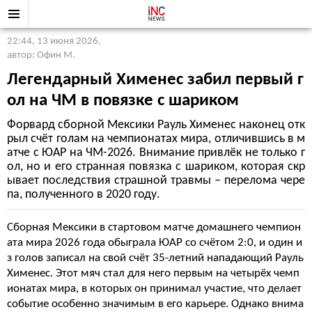
22:44, 13 июня 2026
,
автор: Офин М.
Легендарный Хименес забил первый г
ол на ЧМ в повязке с шариком
Форвард сборной Мексики Рауль Хименес наконец отк
рыл счёт голам на чемпионатах мира, отличившись в м
атче с ЮАР на ЧМ-2026. Внимание привлёк не только г
ол, но и его странная повязка с шариком, которая скр
ывает последствия страшной травмы – перелома чере
па, полученного в 2020 году.
Сборная Мексики в стартовом матче домашнего чемпион
ата мира 2026 года обыграла ЮАР со счётом 2:0, и один и
з голов записал на свой счёт 35-летний нападающий Рауль
Хименес. Этот мяч стал для него первым на четырёх чемп
ионатах мира, в которых он принимал участие, что делает
событие особенно значимым в его карьере. Однако внима