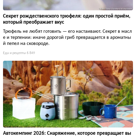
Секрет рождественского трюфеля: один простой приём,
который преображает вкус
Трюфель не любят готовить — его настаивают. Секрет в масл
е и терпении: иначе дорогой гриб превращается в ароматны
й пепел на сковороде.
Еда и рецепты
6 849
Автокемпинг 2026: Снаряжение, которое превращает вы