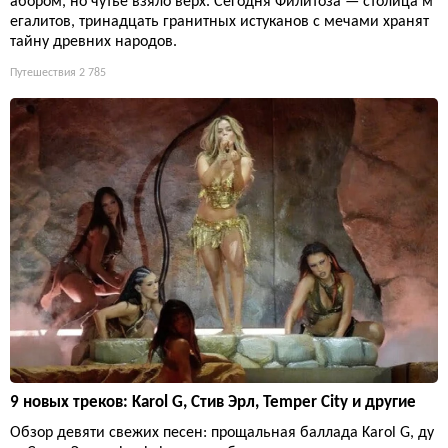
абором, но чутье взяло верх. Сегодня Филитоза — столица м
егалитов, тринадцать гранитных истуканов с мечами хранят
тайну древних народов.
Путешествия
2 785
9 новых треков: Karol G, Стив Эрл, Temper City и другие
Обзор девяти свежих песен: прощальная баллада Karol G, ду