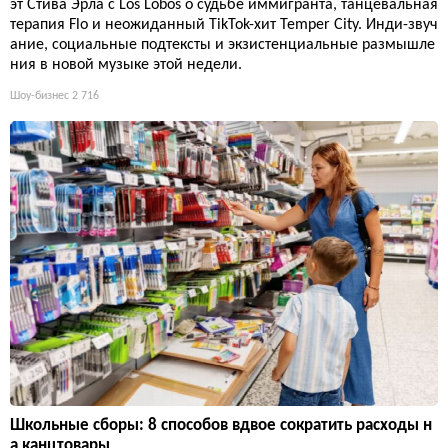
эт Стива Эрла с Los Lobos о судьбе иммигранта, танцевальная
терапия Flo и неожиданный TikTok-хит Temper City. Инди-звуч
ание, социальные подтексты и экзистенциальные размышле
ния в новой музыке этой недели.
Шоу-бизнес
2 716
Школьные сборы: 8 способов вдвое сократить расходы н
а канцтовары