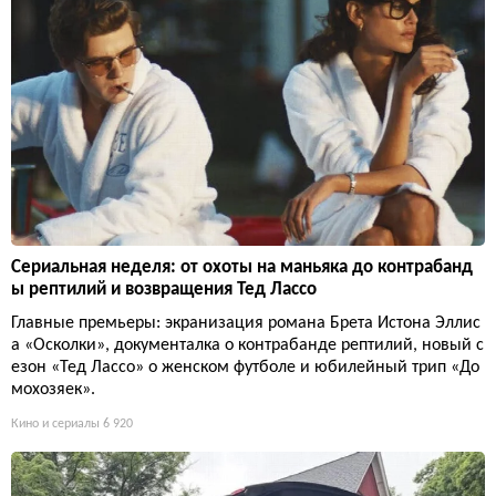
Сериальная неделя: от охоты на маньяка до контрабанд
ы рептилий и возвращения Тед Лассо
Главные премьеры: экранизация романа Брета Истона Эллис
а «Осколки», документалка о контрабанде рептилий, новый с
езон «Тед Лассо» о женском футболе и юбилейный трип «До
мохозяек».
Кино и сериалы
6 920