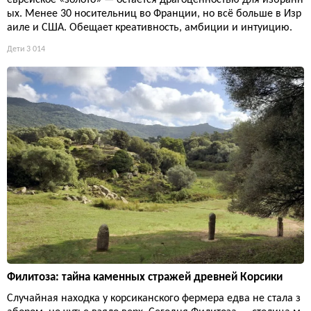
еврейское «золото» — остаётся драгоценностью для избранн
ых. Менее 30 носительниц во Франции, но всё больше в Изр
аиле и США. Обещает креативность, амбиции и интуицию.
Дети
3 014
Филитоза: тайна каменных стражей древней Корсики
Случайная находка у корсиканского фермера едва не стала з