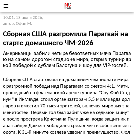
10:01, 13 июня 2026
,
автор: Офин М.
Сборная США разгромила Парагвай на
старте домашнего ЧМ-2026
Американцы забили четыре безответных мяча Парагва
ю на самом дорогом стадионе мира, открыв турнир яр
кой победой с дублем Балогуна и шоу для VIP-гостей.
Сборная США стартовала на домашнем чемпионате мира
с разгромной победы над Парагваем со счетом 4:1. Матч,
прошедший на флагманской арене турнира "Соу-Фай Стэд
иум" в Инглвуде, стоил организаторам 5,5 миллиарда дол
ларов и вместил 70 тысяч зрителей, включая мировых зна
менитостей. Первый гол был забит уже на седьмой минут
е после прострела Кристиана Пулишича, когда защитник п
арагвайцев Дамьян Бобадилья срезал мяч в собственные в
орота. К 31-й минуте хозяева удвоили преимущество: Фол