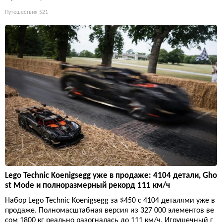
Путешествия
521
Lego Technic Koenigsegg уже в продаже: 4104 детали, Gho
st Mode и полноразмерный рекорд 111 км/ч
Набор Lego Technic Koenigsegg за $450 с 4104 деталями уже в
продаже. Полномасштабная версия из 327 000 элементов ве
сом 1800 кг реально разогналась до 111 км/ч. Игрушечный г