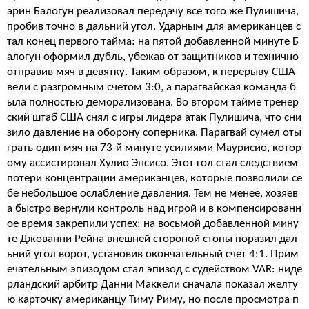
арин Балогун реализовал передачу все того же Пулишича,
пробив точно в дальний угол. Ударным для американцев с
тал конец первого тайма: на пятой добавленной минуте Б
алогун оформил дубль, убежав от защитников и технично
отправив мяч в девятку. Таким образом, к перерыву США
вели с разгромным счетом 3:0, а парагвайская команда б
ыла полностью деморализована. Во втором тайме тренер
ский штаб США снял с игры лидера атак Пулишича, что сни
зило давление на оборону соперника. Парагвай сумел оты
грать один мяч на 73-й минуте усилиями Маурисио, котор
ому ассистировал Хулио Энсисо. Этот гол стал следствием
потери концентрации американцев, которые позволили се
бе небольшое ослабление давления. Тем не менее, хозяев
а быстро вернули контроль над игрой и в компенсированн
ое время закрепили успех: на восьмой добавленной мину
те Джованни Рейна внешней стороной стопы поразил дал
ьний угол ворот, установив окончательный счет 4:1. Прим
ечательным эпизодом стал эпизод с судейством VAR: ниде
рландский арбитр Данни Маккели сначала показал желту
ю карточку американцу Тиму Риму, но после просмотра п