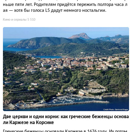
ньше пяти лет. Родителям придётся пережить полтора часа л
ая — хотя бы голоса L5 дадут немного ностальгии.
Кино и сериалы
5 510
Две церкви и одни корни: как греческие беженцы основа
ли Каржезе на Корсике
Греческие беженцы основали Каржезе в 1676 году. Их потом