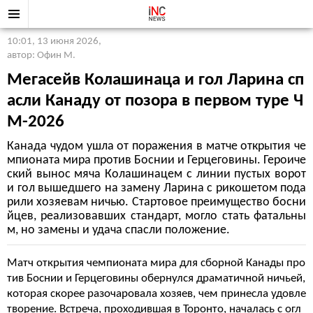
10:01, 13 июня 2026
,
автор: Офин М.
Мегасейв Колашинаца и гол Ларина сп
асли Канаду от позора в первом туре Ч
М-2026
Канада чудом ушла от поражения в матче открытия че
мпионата мира против Боснии и Герцеговины. Героиче
ский вынос мяча Колашинацем с линии пустых ворот
и гол вышедшего на замену Ларина с рикошетом пода
рили хозяевам ничью. Стартовое преимущество босни
йцев, реализовавших стандарт, могло стать фатальны
м, но замены и удача спасли положение.
Матч открытия чемпионата мира для сборной Канады про
тив Боснии и Герцеговины обернулся драматичной ничьей,
которая скорее разочаровала хозяев, чем принесла удовле
творение. Встреча, проходившая в Торонто, началась с огл