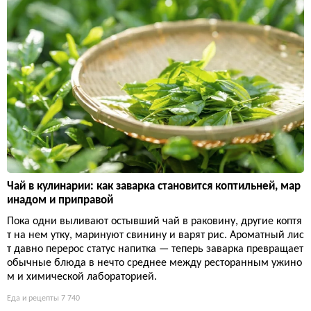
Чай в кулинарии: как заварка становится коптильней, мар
инадом и приправой
Пока одни выливают остывший чай в раковину, другие коптя
т на нем утку, маринуют свинину и варят рис. Ароматный лис
т давно перерос статус напитка — теперь заварка превращает
обычные блюда в нечто среднее между ресторанным ужино
м и химической лабораторией.
Еда и рецепты
7 740