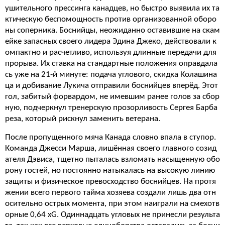
ушительного прессинга канадцев, но быстро выявила их та
ктическую беспомощность против организованной оборо
ны соперника. Боснийцы, неожиданно оставившие на скам
ейке запасных своего лидера Эдина Джеко, действовали к
омпактно и расчетливо, используя длинные передачи для
прорыва. Их ставка на стандартные положения оправдала
сь уже на 21-й минуте: подача углового, скидка Колашина
ца и добивание Лукича отправили боснийцев вперёд. Этот
гол, забитый форвардом, не имевшим ранее голов за сбор
ную, подчеркнул тренерскую прозорливость Сергея Барба
реза, который рискнул заменить ветерана.
После пропущенного мяча Канада словно впала в ступор.
Команда Джесси Марша, лишённая своего главного созид
ателя Дэвиса, тщетно пыталась взломать насыщенную обо
рону гостей, но постоянно натыкалась на высокую линию
защиты и физическое превосходство боснийцев. На протя
жении всего первого тайма хозяева создали лишь два отн
осительно острых момента, при этом наиграли на смехотв
орные 0,64 xG. Одиннадцать угловых не принесли результа