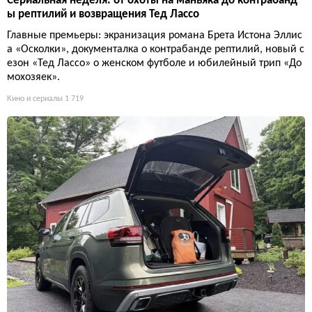
Сериальная неделя: от охоты на маньяка до контрабанд
ы рептилий и возвращения Тед Лассо
Главные премьеры: экранизация романа Брета Истона Эллис
а «Осколки», документалка о контрабанде рептилий, новый с
езон «Тед Лассо» о женском футболе и юбилейный трип «До
мохозяек».
Кино и сериалы
1 719