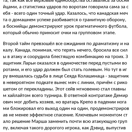
та, так как все верховые единоборства оставались за босни
йцами, а статистика ударов по воротам говорила сама за с
ебя - всего один точный удар. Казалось, что канадская меч
та о домашнем успехе разбивается о гранитную оборону,
а боснийцы демонстрируют урок прагматичного футбола,
который обычно приносит очки на групповом этапе.
Второй тайм превзошёл все ожидания по драматизму и на
калу. Канада, понимая, что терять нечего, бросила все сил
ы в атаку и соорудила блестящую комбинацию на троих. З
ащитник Ларьи оказался в одиночестве перед пустыми во
ротами, и его удар должен был стать голевым. Но тут в иг
ру вмешалась судьба в лице Сеяда Колашинаца - защитник
в невероятном подкате вынес мяч с линии, причём с рико
шетом от перекладины. Этот сейв мгновенно стал главны
м хайлайтом всего турнира. В ответной контратаке Демир
ович мог добить хозяев, но вратарь Крепо в падении нога
ми блокировал его выход один на один, продемонстриров
ав не менее эффектное спасение. Ключевым моментом ст
ало решение Марша заменить почти всю атакующую груп
пу, включая такого дорогого игрока, как Дэвид, выпустив