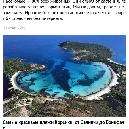
Насекомые — 80% всех животных. Они опыляют растения, пе
рерабатывают почву, кормят птиц. Мы их давим, травим, не
замечаем. Ирония: без этих шестиногих человечество вымре
т быстрее, чем без интернета.
Питомцы
1 071
Самые красивые пляжи Корсики: от Салинчи до Бонифач
о