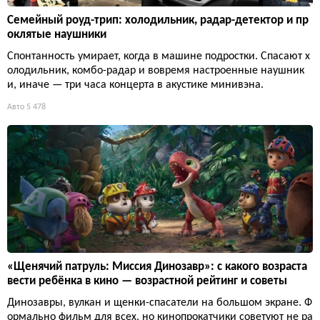
Семейный роуд-трип: холодильник, радар-детектор и пр
оклятые наушники
Спонтанность умирает, когда в машине подростки. Спасают х
олодильник, комбо-радар и вовремя настроенные наушник
и, иначе — три часа концерта в акустике минивэна.
Авто
5 478
«Щенячий патруль: Миссия Динозавр»: с какого возраста
вести ребёнка в кино — возрастной рейтинг и советы
Динозавры, вулкан и щенки-спасатели на большом экране. Ф
ормально фильм для всех, но кинопрокатчики советуют не ра