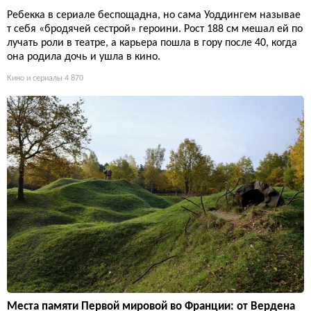
Ребекка в сериале беспощадна, но сама Уоддингем называе
т себя «бродячей сестрой» героини. Рост 188 см мешал ей по
лучать роли в театре, а карьера пошла в гору после 40, когда
она родила дочь и ушла в кино.
Кино и сериалы
4 870
Места памяти Первой мировой во Франции: от Вердена