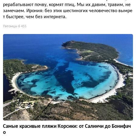
рерабатывают почву, кормят птиц. Мы их давим, травим, не
замечаем. Ирония: без этих шестиногих человечество вымре
т быстрее, чем без интернета.
Питомцы
6 455
Самые красивые пляжи Корсики: от Салинчи до Бонифач
о