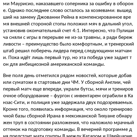
ми Маурисио, наказавшего соперника за ошибку в оборон
е. Однако последнее слово осталось за хозяевами: вышед
ший на замену Джованни Рейна в компенсированное вре
мя внешней стороной стопы положил мяч в дальний угол,
установив окончательный счет 4:1. Интересно, что Пулиши
ча сняли с игры в перерыве не из-за травмы, а ради береж
ливости – преимущество было комфортным, и тренерский
штаб решил поберечь лидера перед следующими матчам
и. Пока идёт лишь первый тур, но эта победа уже задает т
он для амбициозной американской команды.
Вне поля день отметился рядом новостей, которые добав
или суматохи в стартовые дни ЧМ. У сборной Англии, чей
первый матч еще впереди, украли бутсы, мячи и трениров
очное оборудование – фургон с инвентарем ограбили в Ка
нзас-Сити, и полиция уже задержала двух подозреваемых.
Кроме того, появилась информация, что около тренирово
чной базы сборной Ирана в мексиканской Тихуане обнару
жен труп в состоянии разложения, что наложило мрачный
оттенок на подготовку команды. В вечерней программе д
ня предстоит матч группы B между Катаром и Швейцарие