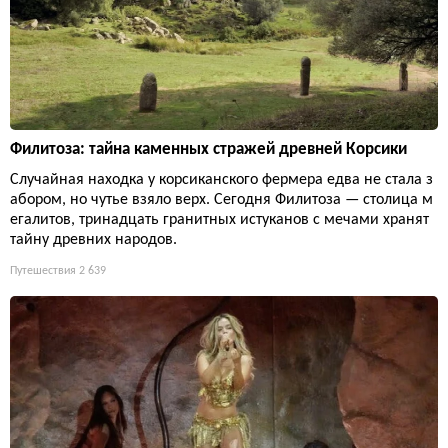
Филитоза: тайна каменных стражей древней Корсики
Случайная находка у корсиканского фермера едва не стала з
абором, но чутье взяло верх. Сегодня Филитоза — столица м
егалитов, тринадцать гранитных истуканов с мечами хранят
тайну древних народов.
Путешествия
2 639