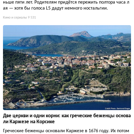
ньше пяти лет. Родителям придётся пережить полтора часа л
ая — хотя бы голоса L5 дадут немного ностальгии.
Кино и сериалы
9 531
Две церкви и одни корни: как греческие беженцы основа
ли Каржезе на Корсике
Греческие беженцы основали Каржезе в 1676 году. Их потом