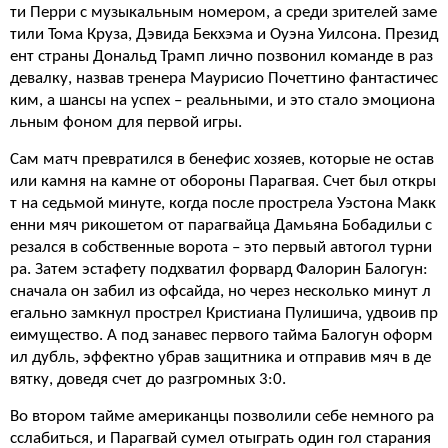
ти Перри с музыкальным номером, а среди зрителей заме
тили Тома Круза, Дэвида Бекхэма и Оуэна Уилсона. Презид
ент страны Дональд Трамп лично позвонил команде в раз
девалку, назвав тренера Маурисио Почеттино фантастичес
ким, а шансы на успех – реальными, и это стало эмоциона
льным фоном для первой игры.
Сам матч превратился в бенефис хозяев, которые не остав
или камня на камне от обороны Парагвая. Счет был откры
т на седьмой минуте, когда после прострела Уэстона Макк
енни мяч рикошетом от парагвайца Дамьяна Бобадильи с
резался в собственные ворота – это первый автогол турни
ра. Затем эстафету подхватил форвард Фалорин Балогун:
сначала он забил из офсайда, но через несколько минут л
егально замкнул прострел Кристиана Пулишича, удвоив пр
еимущество. А под занавес первого тайма Балогун оформ
ил дубль, эффектно убрав защитника и отправив мяч в де
вятку, доведя счет до разгромных 3:0.
Во втором тайме американцы позволили себе немного ра
сслабиться, и Парагвай сумел отыграть один гол старания