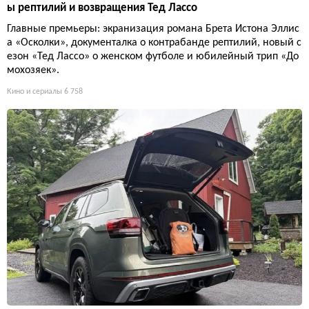
ы рептилий и возвращения Тед Лассо
Главные премьеры: экранизация романа Брета Истона Эллис
а «Осколки», документалка о контрабанде рептилий, новый с
езон «Тед Лассо» о женском футболе и юбилейный трип «До
мохозяек».
Кино и сериалы
6 758