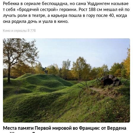
Ребекка в сериале беспощадна, но сама Уоддингем называе
т себя «бродячей сестрой» героини. Рост 188 см мешал ей по
лучать роли в театре, а карьера пошла в гору после 40, когда
она родила дочь и ушла в кино.
Кино и сериалы
8 778
Места памяти Первой мировой во Франции: от Вердена