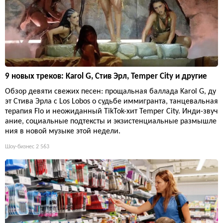
9 новых треков: Karol G, Стив Эрл, Temper City и другие
Обзор девяти свежих песен: прощальная баллада Karol G, ду
эт Стива Эрла с Los Lobos о судьбе иммигранта, танцевальная
терапия Flo и неожиданный TikTok-хит Temper City. Инди-звуч
ание, социальные подтексты и экзистенциальные размышле
ния в новой музыке этой недели.
Шоу-бизнес
2 563