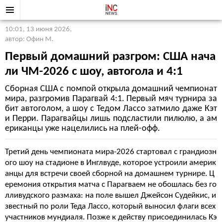
10:01, 13 июня 2026
,
автор: Офин М.
Первый домашний разгром: США нача
ли ЧМ-2026 с шоу, автогола и 4:1
Сборная США с помпой открыла домашний чемпионат
мира, разгромив Парагвай 4:1. Первый мяч турнира за
бит автоголом, а шоу с Тедом Лассо затмило даже Кэт
и Перри. Парагвайцы лишь подсластили пилюлю, а ам
ериканцы уже нацелились на плей-офф.
Третий день чемпионата мира-2026 стартовал с грандиозн
ого шоу на стадионе в Инглвуде, которое устроили америк
анцы для встречи своей сборной на домашнем турнире. Ц
еремония открытия матча с Парагваем не обошлась без го
лливудского размаха: на поле вышел Джейсон Судейкис, и
звестный по роли Теда Лассо, который выносил флаги всех
участников мундиаля. Позже к действу присоединилась Кэ