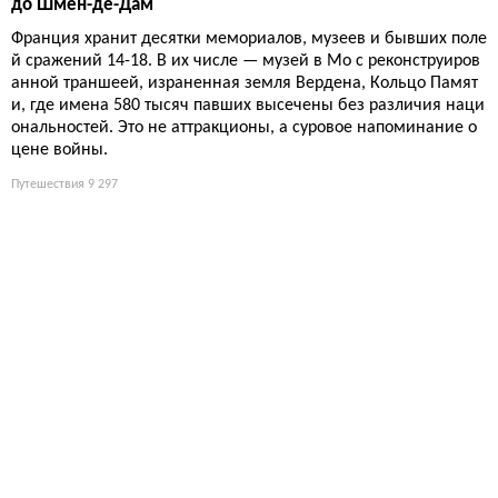
до Шмен-де-Дам
Франция хранит десятки мемориалов, музеев и бывших поле
й сражений 14-18. В их числе — музей в Мо с реконструиров
анной траншеей, израненная земля Вердена, Кольцо Памят
и, где имена 580 тысяч павших высечены без различия наци
ональностей. Это не аттракционы, а суровое напоминание о
цене войны.
Путешествия
9 297