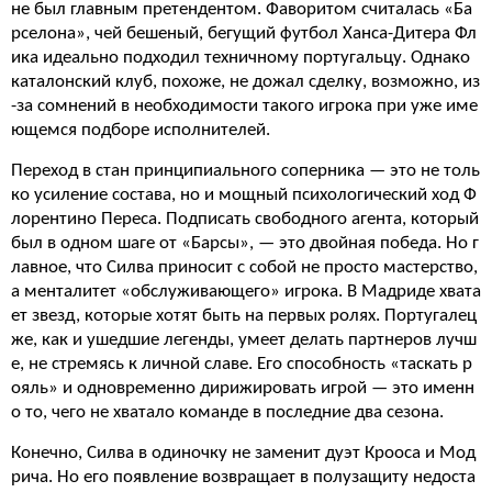
не был главным претендентом. Фаворитом считалась «Ба
рселона», чей бешеный, бегущий футбол Ханса-Дитера Фл
ика идеально подходил техничному португальцу. Однако
каталонский клуб, похоже, не дожал сделку, возможно, из
-за сомнений в необходимости такого игрока при уже име
ющемся подборе исполнителей.
Переход в стан принципиального соперника — это не толь
ко усиление состава, но и мощный психологический ход Ф
лорентино Переса. Подписать свободного агента, который
был в одном шаге от «Барсы», — это двойная победа. Но г
лавное, что Силва приносит с собой не просто мастерство,
а менталитет «обслуживающего» игрока. В Мадриде хвата
ет звезд, которые хотят быть на первых ролях. Португалец
же, как и ушедшие легенды, умеет делать партнеров лучш
е, не стремясь к личной славе. Его способность «таскать р
ояль» и одновременно дирижировать игрой — это именн
о то, чего не хватало команде в последние два сезона.
Конечно, Силва в одиночку не заменит дуэт Крооса и Мод
рича. Но его появление возвращает в полузащиту недоста