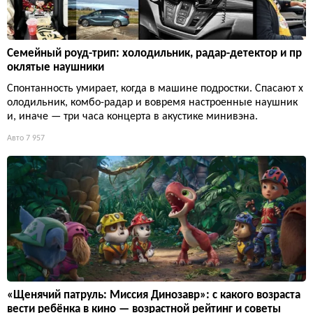
Семейный роуд-трип: холодильник, радар-детектор и пр
оклятые наушники
Спонтанность умирает, когда в машине подростки. Спасают х
олодильник, комбо-радар и вовремя настроенные наушник
и, иначе — три часа концерта в акустике минивэна.
Авто
7 957
«Щенячий патруль: Миссия Динозавр»: с какого возраста
вести ребёнка в кино — возрастной рейтинг и советы