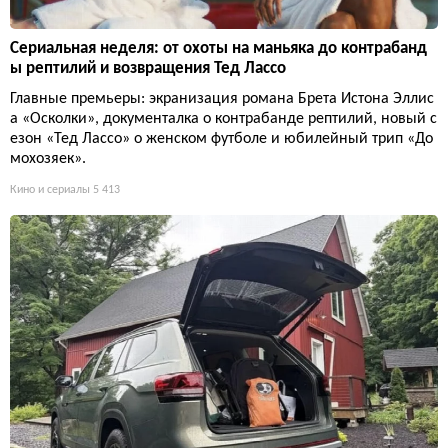
Сериальная неделя: от охоты на маньяка до контрабанд
ы рептилий и возвращения Тед Лассо
Главные премьеры: экранизация романа Брета Истона Эллис
а «Осколки», документалка о контрабанде рептилий, новый с
езон «Тед Лассо» о женском футболе и юбилейный трип «До
мохозяек».
Кино и сериалы
5 413