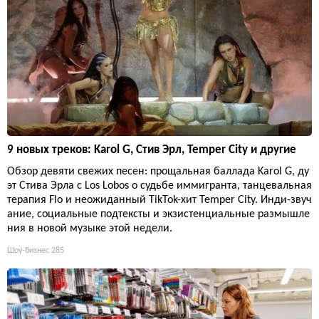
9 новых треков: Karol G, Стив Эрл, Temper City и другие
Обзор девяти свежих песен: прощальная баллада Karol G, ду
эт Стива Эрла с Los Lobos о судьбе иммигранта, танцевальная
терапия Flo и неожиданный TikTok-хит Temper City. Инди-звуч
ание, социальные подтексты и экзистенциальные размышле
ния в новой музыке этой недели.
Шоу-бизнес
285