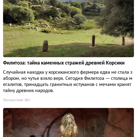
Филитоза: тайна каменных стражей древней Корсики
Случайная находка у корсиканского фермера едва не стала з
абором, но чутье взяло верх. Сегодня Филитоза — столица м
егалитов, тринадцать гранитных истуканов с мечами хранят
тайну древних народов.
Путешествия
383