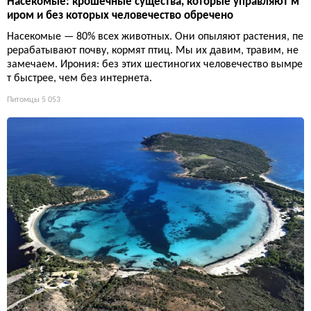
Насекомые: крошечные существа, которые управляют м
иром и без которых человечество обречено
Насекомые — 80% всех животных. Они опыляют растения, пе
рерабатывают почву, кормят птиц. Мы их давим, травим, не
замечаем. Ирония: без этих шестиногих человечество вымре
т быстрее, чем без интернета.
Питомцы
5 053