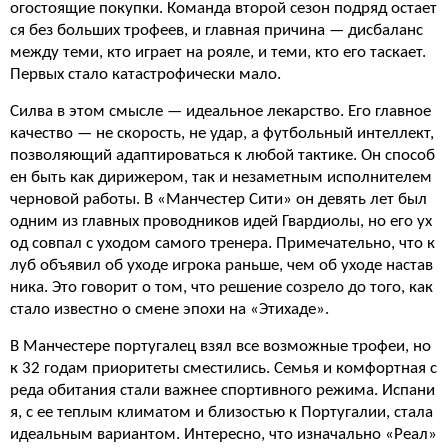
огостоящие покупки. Команда второй сезон подряд остает
ся без больших трофеев, и главная причина — дисбаланс
между теми, кто играет на рояле, и теми, кто его таскает.
Первых стало катастрофически мало.
Силва в этом смысле — идеальное лекарство. Его главное
качество — не скорость, не удар, а футбольный интеллект,
позволяющий адаптироваться к любой тактике. Он способ
ен быть как дирижером, так и незаметным исполнителем
черновой работы. В «Манчестер Сити» он девять лет был
одним из главных проводников идей Гвардиолы, но его ух
од совпал с уходом самого тренера. Примечательно, что к
луб объявил об уходе игрока раньше, чем об уходе настав
ника. Это говорит о том, что решение созрело до того, как
стало известно о смене эпохи на «Этихаде».
В Манчестере португалец взял все возможные трофеи, но
к 32 годам приоритеты сместились. Семья и комфортная с
реда обитания стали важнее спортивного режима. Испани
я, с ее теплым климатом и близостью к Португалии, стала
идеальным вариантом. Интересно, что изначально «Реал»