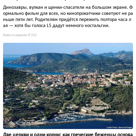
Динозавры, вулкан и щенки-спасатели на большом экране. Ф
ормально фильм для всех, но кинопрокатчики советуют не ра
ньше пяти лет. Родителям придётся пережить полтора часа л
ая — хотя бы голоса L5 дадут немного ностальгии.
Кино и сериалы
8 152
Две церкви и одни корни: как греческие беженцы основа