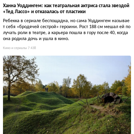
Ханна Уоддингем: как театральная актриса стала звездой
«Тед Лассо» и отказалась от пластики
Ребекка в сериале беспощадна, но сама Уоддингем называе
т себя «бродячей сестрой» героини. Рост 188 см мешал ей по
лучать роли в театре, а карьера пошла в гору после 40, когда
она родила дочь и ушла в кино.
Кино и сериалы
7 438