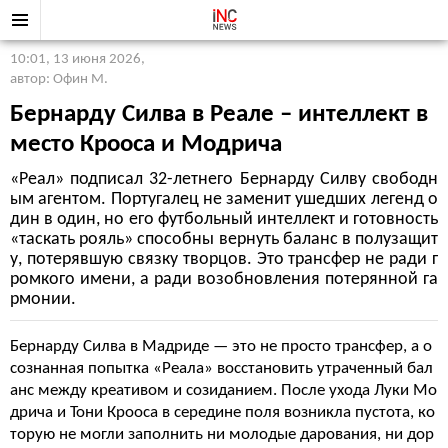
10:01, 13 июня 2026
,
автор: Офин М.
Бернарду Силва в Реале – интеллект в
место Крооса и Модрича
«Реал» подписал 32-летнего Бернарду Силву свободн
ым агентом. Португалец не заменит ушедших легенд о
дин в один, но его футбольный интеллект и готовность
«таскать рояль» способны вернуть баланс в полузащит
у, потерявшую связку творцов. Это трансфер не ради г
ромкого имени, а ради возобновления потерянной га
рмонии.
Бернарду Силва в Мадриде — это не просто трансфер, а о
сознанная попытка «Реала» восстановить утраченный бал
анс между креативом и созиданием. После ухода Луки Мо
дрича и Тони Крооса в середине поля возникла пустота, ко
торую не могли заполнить ни молодые дарования, ни дор