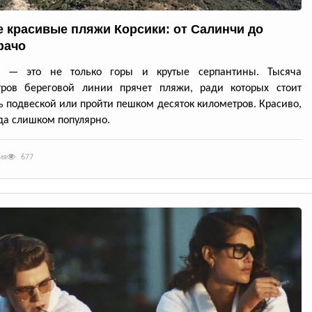
 красивые пляжи Корсики: от Салинчи до
фачо
а — это не только горы и крутые серпантины. Тысяча
тров береговой линии прячет пляжи, ради которых стоит
ь подвеской или пройти пешком десяток километров. Красиво,
да слишком популярно.
ия
677