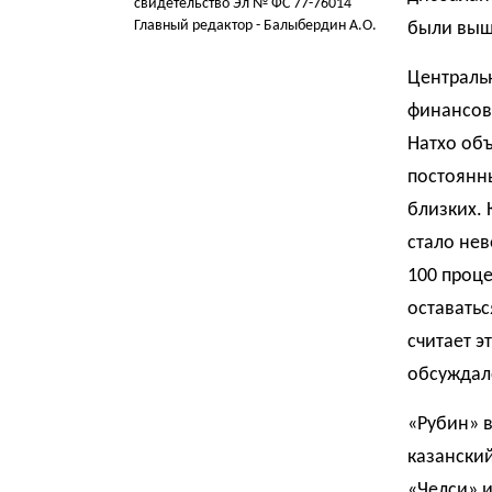
свидетельство Эл № ФС 77-76014
Главный редактор - Балыбердин А.О.
были выш
Центральн
финансовы
Натхо объ
постоянны
близких. 
стало нев
100 проце
оставатьс
считает э
обсуждало
«Рубин» в
казанский
«Челси» и