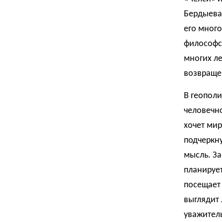
Бердыева
его много
философск
многих ле
возвраще
В геополи
человечно
хочет мир
подчеркну
мысль. За
планирует
посещает 
выглядит
уважитель