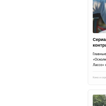
Сериа
контр
Главны
«Осколк
Лассо» 
Кино и се