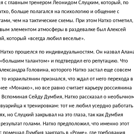
я с главным тренером Леонидом Слуцким, который, по
тхо, больше полагался на психологию и общение с
ами, чем на тактические схемы. При этом Натхо отметил,
евым элементом атмосферы в раздевалке был Алексей
й, который «всегда любил веселье».
 Натхо прошелся по индивидуальностям. Он назвал Алан
«большим талантом» и подтвердил его репутацию. Что
Александра Головина, которого Натхо застал еще совсем
то израильтянин признался, что ждал от него перехода в
нее «Монако», но все равно считает карьеру россиянина
. Вспоминая Сейду Думбия, Натхо рассказал о необычно
вуарийца к тренировкам: тот не любил усердно работать
ях, но Слуцкий закрывал на это глаза, так как Думбия
результат голами. Натхо предположил, что именно этот
 помешал Думбия заиграть в «Роме», где требования