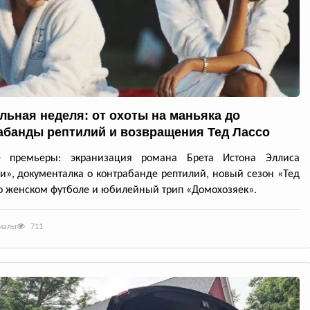
льная неделя: от охоты на маньяка до
абанды рептилий и возвращения Тед Лассо
е премьеры: экранизация романа Брета Истона Эллиса
и», документалка о контрабанде рептилий, новый сезон «Тед
о женском футболе и юбилейный трип «Домохозяек».
риалы
711