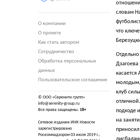
отношени
словам На
футболист
О компании
что ключ
О проекте
Березуцки
Как стать автором
Сотрудничество
Отдельно
Обработка персональных
Дзагоева 
данных
касается 
Пользовательское соглашение
молодым, 
клуб силь
© ООО «Серенити групп»
отличной
info@serenity-group.ru
Все права защищены.
18+
подходе и
на заняти
Сетевое издание ИНК Новости
зарегистрировано
приносил 
Роскомнадзором 03 июля 2019 г.,
дисбаланс