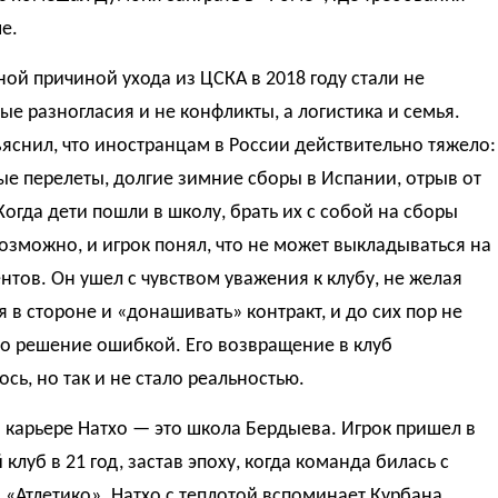
е.
ой причиной ухода из ЦСКА в 2018 году стали не
е разногласия и не конфликты, а логистика и семья.
яснил, что иностранцам в России действительно тяжело:
е перелеты, долгие зимние сборы в Испании, отрыв от
Когда дети пошли в школу, брать их с собой на сборы
озможно, и игрок понял, что не может выкладываться на
нтов. Он ушел с чувством уважения к клубу, не желая
я в стороне и «донашивать» контракт, и до сих пор не
то решение ошибкой. Его возвращение в клуб
сь, но так и не стало реальностью.
 карьере Натхо — это школа Бердыева. Игрок пришел в
 клуб в 21 год, застав эпоху, когда команда билась с
 «Атлетико». Натхо с теплотой вспоминает Курбана