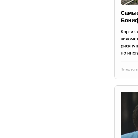
Самые
Бони
Корсик
киломе
рискнут
но иног
Путешеств