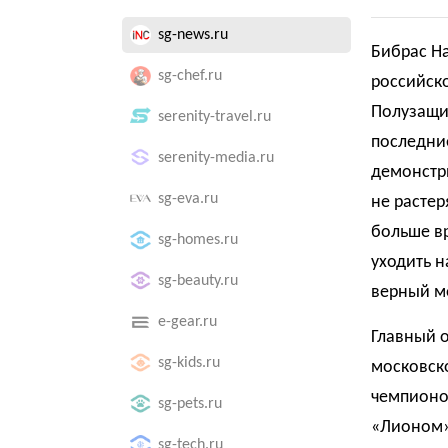
sg-news.ru
Бибрас На
sg-chef.ru
российско
Полузащит
serenity-travel.ru
последние
serenity-media.ru
демонстри
sg-eva.ru
не растер
больше вр
sg-homes.ru
уходить н
sg-beauty.ru
верный м
e-gear.ru
Главный о
sg-kids.ru
московско
чемпионов
sg-pets.ru
«Лионом».
sg-tech.ru