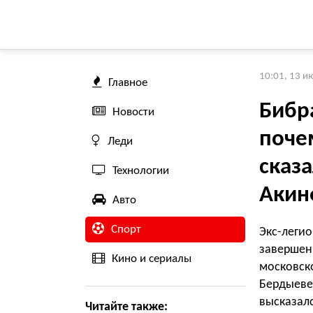
10:01, 13 и
Главное
Бибр
Новости
поче
Леди
сказа
Технологии
Акин
Авто
Спорт
Экс-леги
завершен
Кино и сериалы
московск
Бердыев
высказалс
Читайте также: