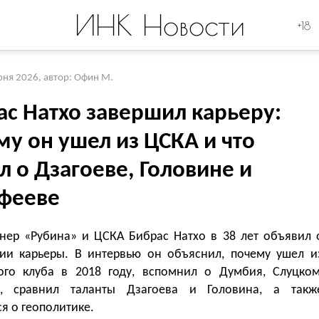
ИНК Новости
+18
юня 2026
,
автор: Офин М.
ас Натхо завершил карьеру:
му он ушел из ЦСКА и что
л о Дзагоеве, Головине и
фееве
онер «Рубина» и ЦСКА Бибрас Натхо в 38 лет объявил 
ии карьеры. В интервью он объяснил, почему ушел и
ого клуба в 2018 году, вспомнил о Думбия, Слуцком
е, сравнил таланты Дзагоева и Головина, а такж
я о геополитике.