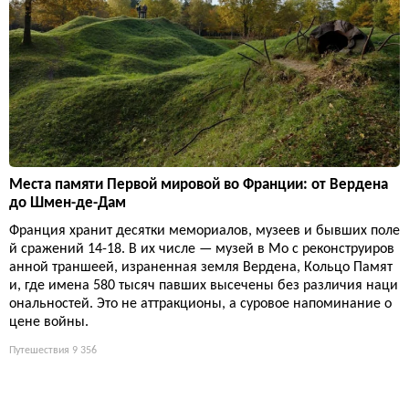
Места памяти Первой мировой во Франции: от Вердена
до Шмен-де-Дам
Франция хранит десятки мемориалов, музеев и бывших поле
й сражений 14-18. В их числе — музей в Мо с реконструиров
анной траншеей, израненная земля Вердена, Кольцо Памят
и, где имена 580 тысяч павших высечены без различия наци
ональностей. Это не аттракционы, а суровое напоминание о
цене войны.
Путешествия
9 356