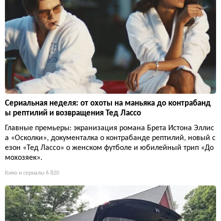
Сериальная неделя: от охоты на маньяка до контрабанд
ы рептилий и возвращения Тед Лассо
Главные премьеры: экранизация романа Брета Истона Эллис
а «Осколки», документалка о контрабанде рептилий, новый с
езон «Тед Лассо» о женском футболе и юбилейный трип «До
мохозяек».
Кино и сериалы
6 820