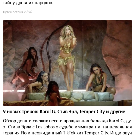
тайну древних народов.
Путешествия
2 696
9 новых треков: Karol G, Стив Эрл, Temper City и другие
Обзор девяти свежих песен: прощальная баллада Karol G, ду
эт Стива Эрла с Los Lobos о судьбе иммигранта, танцевальная
терапия Flo и неожиданный TikTok-хит Temper City. Инди-звуч