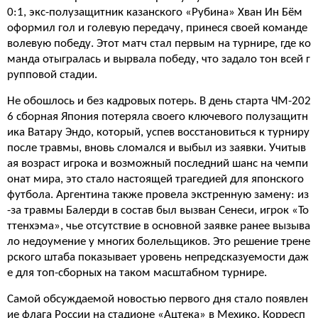
0:1, экс-полузащитник казанского «Рубина» Хван Ин Бём
оформил гол и голевую передачу, принеся своей команде
волевую победу. Этот матч стал первым на турнире, где ко
манда отыгралась и вырвала победу, что задало тон всей г
рупповой стадии.
Не обошлось и без кадровых потерь. В день старта ЧМ-202
6 сборная Япония потеряла своего ключевого полузащитн
ика Ватару Эндо, который, успев восстановиться к турниру
после травмы, вновь сломался и выбыл из заявки. Учитыв
ая возраст игрока и возможный последний шанс на чемпи
онат мира, это стало настоящей трагедией для японского
футбола. Аргентина также провела экстренную замену: из
-за травмы Балерди в состав был вызван Сенеси, игрок «То
ттенхэма», чье отсутствие в основной заявке ранее вызыва
ло недоумение у многих болельщиков. Это решение трене
рского штаба показывает уровень непредсказуемости даж
е для топ-сборных на таком масштабном турнире.
Самой обсуждаемой новостью первого дня стало появлен
ие флага России на стадионе «Ацтека» в Мехико. Корресп