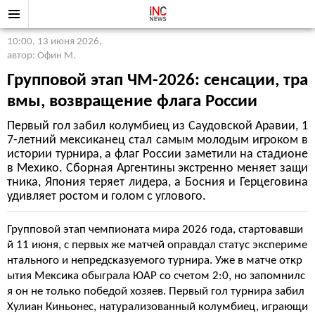
10:00, 13 июня 2026
,
автор: Офин М.
Групповой этап ЧМ-2026: сенсации, тра
вмы, возвращение флага России
Первый гол забил колумбиец из Саудовской Аравии, 1
7-летний мексиканец стал самым молодым игроком в
истории турнира, а флаг России заметили на стадионе
в Мехико. Сборная Аргентины экстренно меняет защи
тника, Япония теряет лидера, а Босния и Герцеговина
удивляет ростом и голом с углового.
Групповой этап чемпионата мира 2026 года, стартовавши
й 11 июня, с первых же матчей оправдал статус экспериме
нтального и непредсказуемого турнира. Уже в матче откр
ытия Мексика обыграла ЮАР со счетом 2:0, но запомнилс
я он не только победой хозяев. Первый гол турнира забил
Хулиан Киньонес, натурализованный колумбиец, играющи