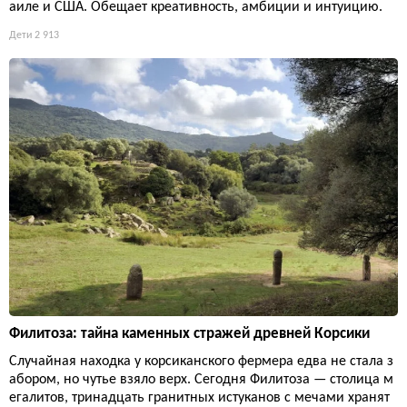
аиле и США. Обещает креативность, амбиции и интуицию.
Дети
2 913
Филитоза: тайна каменных стражей древней Корсики
Случайная находка у корсиканского фермера едва не стала з
абором, но чутье взяло верх. Сегодня Филитоза — столица м
егалитов, тринадцать гранитных истуканов с мечами хранят