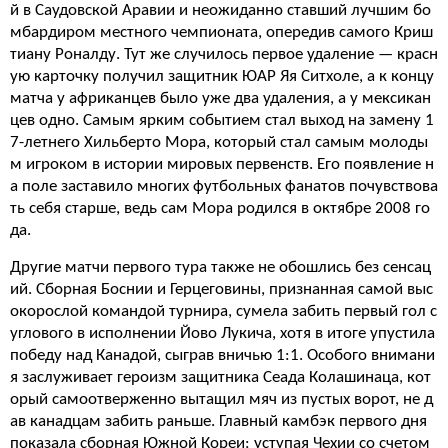
й в Саудовской Аравии и неожиданно ставший лучшим бо
мбардиром местного чемпионата, опередив самого Криш
тиану Роналду. Тут же случилось первое удаление — красн
ую карточку получил защитник ЮАР Яя Ситхоле, а к концу
матча у африканцев было уже два удаления, а у мексикан
цев одно. Самым ярким событием стал выход на замену 1
7-летнего Хильберто Мора, который стал самым молоды
м игроком в истории мировых первенств. Его появление н
а поле заставило многих футбольных фанатов почувствова
ть себя старше, ведь сам Мора родился в октябре 2008 го
да.
Другие матчи первого тура также не обошлись без сенсац
ий. Сборная Боснии и Герцеговины, признанная самой выс
окорослой командой турнира, сумела забить первый гол с
углового в исполнении Йово Лукича, хотя в итоге упустила
победу над Канадой, сыграв вничью 1:1. Особого внимани
я заслуживает героизм защитника Сеада Колашинаца, кот
орый самоотверженно вытащил мяч из пустых ворот, не д
ав канадцам забить раньше. Главный камбэк первого дня
показала сборная Южной Кореи: уступая Чехии со счетом