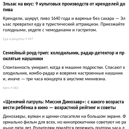
ей от громоздкой детской мебели в отпуске. Насос шумный, з
ато малыш спит отлично.
Дети
8 531
Пять природных бассейнов Корсики: где искать бирюзов
ые купели и почему это не просто пляж
Райские купели Корсики — это не открыточная гладь, а холод