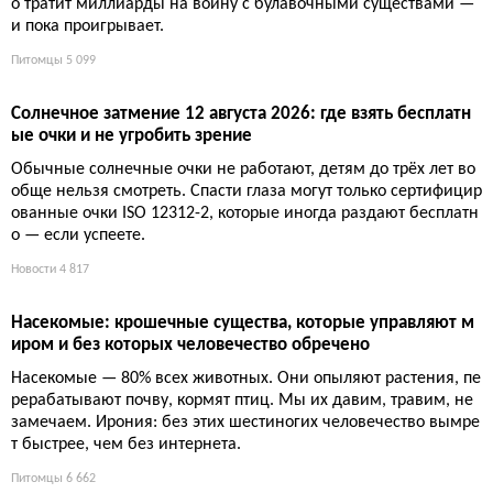
о тратит миллиарды на войну с булавочными существами —
и пока проигрывает.
Питомцы
5 099
Солнечное затмение 12 августа 2026: где взять бесплатн
ые очки и не угробить зрение
Обычные солнечные очки не работают, детям до трёх лет во
обще нельзя смотреть. Спасти глаза могут только сертифицир
ованные очки ISO 12312-2, которые иногда раздают бесплатн
о — если успеете.
Новости
4 817
Насекомые: крошечные существа, которые управляют м
иром и без которых человечество обречено
Насекомые — 80% всех животных. Они опыляют растения, пе
рерабатывают почву, кормят птиц. Мы их давим, травим, не
замечаем. Ирония: без этих шестиногих человечество вымре
т быстрее, чем без интернета.
Питомцы
6 662