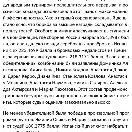
дународным турниром после длительного перерыва, и ро
ссийская команда использовала этот шанс с максимально
й эффективностью. Уже в первый соревновательный день
стало ясно, что борьба за высшие награды складывается в
пользу гостей. Особого внимания заслуживает выступлени
е в комбинации, где сборная России набрала 261,3987 бал
ла, оставив далеко позади серебряных призёров из Испан
ии с их 223,4699 балла и бронзовых медалистов из Греци
и, завершивших выступление с 218,3171 балла. В составе п
обедительницы комбинации были заявлены Доминика Ал
ександрова, Алиса Беда, Никита Бодров, Анастасия Дюков
а, Дарья Керро, Диана Ким, Станислава Козлова, Анастаси
я Мокшина, Анастасия Наумова, Никита Скляров, Алексан
дра Ахтырская и Мария Пахомова. Этот состав продемонс
трировал безупречную синхронность и сложнейшие элеме
нты, которые судьи оценили максимально высоко.
Не менее убедительной была победа в произвольной прог
рамме дуэтов. Эмилия Осиюк и Мария Пахомова получил
и от судей 180,2775 балла. Испанский дуэт смог набрать т