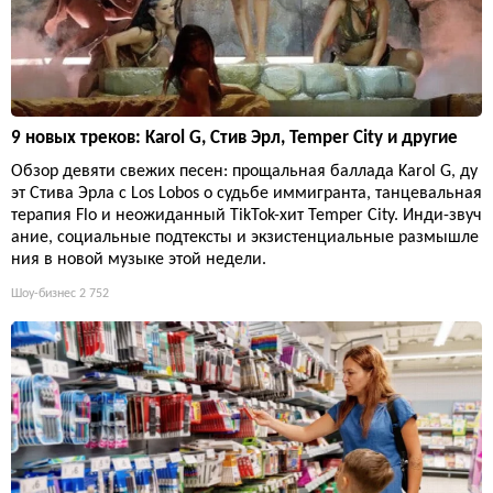
9 новых треков: Karol G, Стив Эрл, Temper City и другие
Обзор девяти свежих песен: прощальная баллада Karol G, ду
эт Стива Эрла с Los Lobos о судьбе иммигранта, танцевальная
терапия Flo и неожиданный TikTok-хит Temper City. Инди-звуч
ание, социальные подтексты и экзистенциальные размышле
ния в новой музыке этой недели.
Шоу-бизнес
2 752