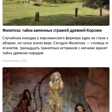
Филитоза: тайна каменных стражей древней Корсики
Случайная находка у корсиканского фермера едва не стала з
абором, но чутье взяло верх. Сегодня Филитоза — столица м
егалитов, тринадцать гранитных истуканов с мечами хранят
тайну древних народов.
Путешествия
2 818