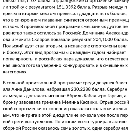
олько 155,1107 балла, а французские спортсменки замкну
ли тройку с результатом 151,3392 балла. Разрыв между п
ервым и вторым местом превысил двадцать пять баллов,
что в синхронном плавании считается огромным преимущ
еством. В произвольной программе смешанных дуэтов пе
рвенство также осталось за Россией: Доминика Александр
ова и Никита Скляров показали результат 204,1000 балла.
Польский дуэт стал вторым, а испанские спортсмены взял
и бронзу. Этот вид программы с каждым годом набирает
популярность, и российская пара доказала, что отечествен
ная школа готова уверенно конкурировать и в смешанных
категориях.
В сольной произвольной программе среди девушек блист
ала Анна Данилова, набравшая 230,2288 балла. Серебрян
ая медаль досталась испанке Абриль Кабальеро Гарсии, а
бронзу завоевала гречанка Мелина Касвики. Отрыв россий
ской спортсменки от соперниц оказался столь значительн
ым, что интрига в этой дисциплине исчезла уже после пер
вой трети выступления. По итогам всего турнира в активе
сборной России оказалось семь золотых, одна серебряная