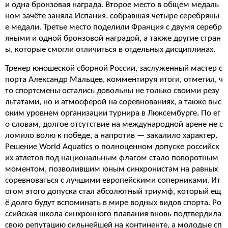
и одна бронзовая награда. Второе место в общем медаль
ном зачёте заняла Испания, собравшая четыре серебряны
е медали. Третье место поделили Франция с двумя серебр
яными и одной бронзовой наградой, а также другие стран
ы, которые смогли отличиться в отдельных дисциплинах.
Тренер юношеской сборной России, заслуженный мастер с
порта Александр Мальцев, комментируя итоги, отметил, ч
то спортсмены остались довольны не только своими резу
льтатами, но и атмосферой на соревнованиях, а также выс
оким уровнем организации турнира в Люксембурге. По ег
о словам, долгое отсутствие на международной арене не с
ломило волю к победе, а напротив — закалило характер.
Решение World Aquatics о полноценном допуске российск
их атлетов под национальным флагом стало поворотным
моментом, позволившим юным синхронистам на равных
соревноваться с лучшими европейскими соперниками. Ит
огом этого допуска стал абсолютный триумф, который ещ
ё долго будут вспоминать в мире водных видов спорта. Ро
ссийская школа синхронного плавания вновь подтвердила
свою репутацию сильнейшей на континенте, а молодые сп