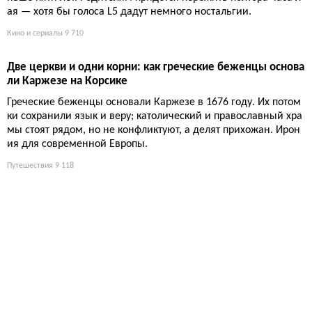
ная вода, опасные тропы и толпы жаждущих. За красоту прид
ется платить: ледяные ванны, скользкие камни и никакой ко
сметики. Готовы нырнуть в суровую романтику?
Путешествия
9 072
Эльзас на вкус: 9 культовых производств от кренделей до
пива
Крендели, шукрут, пиво 1640 года и варенье без сахара — Эл
ьзас превратил еду в туристический аттракцион. Приезжайте
голодными, уедете с чемоданами и гастритом.
Еда и рецепты
9 497
Семейный роуд-трип: холодильник, радар-детектор и пр
оклятые наушники
Спонтанность умирает, когда в машине подростки. Спасают х
олодильник, комбо-радар и вовремя настроенные наушник
и, иначе — три часа концерта в акустике минивэна.
Авто
9 463