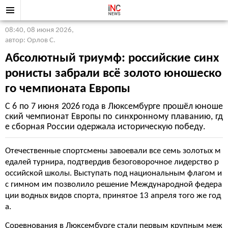
08:40, 08 июня 2026
,
автор: Орлов С.
Абсолютный триумф: российские синх
ронисты забрали всё золото юношеско
го чемпионата Европы
С 6 по 7 июня 2026 года в Люксембурге прошёл юноше
ский чемпионат Европы по синхронному плаванию, гд
е сборная России одержала историческую победу.
Отечественные спортсмены завоевали все семь золотых м
едалей турнира, подтвердив безоговорочное лидерство р
оссийской школы. Выступать под национальным флагом и
с гимном им позволило решение Международной федера
ции водных видов спорта, принятое 13 апреля того же год
а.
Соревнования в Люксембурге стали первым крупным меж