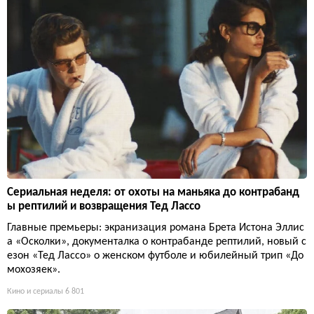
Сериальная неделя: от охоты на маньяка до контрабанд
ы рептилий и возвращения Тед Лассо
Главные премьеры: экранизация романа Брета Истона Эллис
а «Осколки», документалка о контрабанде рептилий, новый с
езон «Тед Лассо» о женском футболе и юбилейный трип «До
мохозяек».
Кино и сериалы
6 801