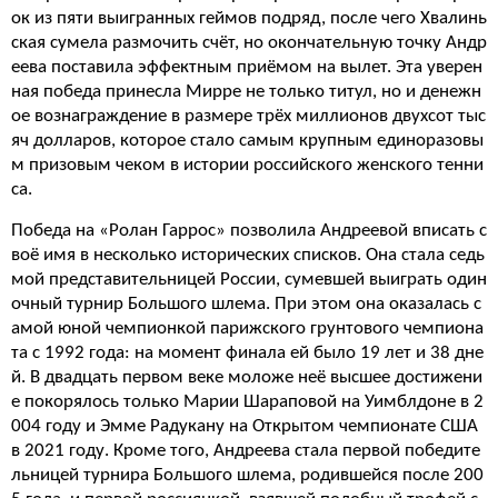
ок из пяти выигранных геймов подряд, после чего Хвалинь
ская сумела размочить счёт, но окончательную точку Андр
еева поставила эффектным приёмом на вылет. Эта уверен
ная победа принесла Мирре не только титул, но и денежн
ое вознаграждение в размере трёх миллионов двухсот тыс
яч долларов, которое стало самым крупным единоразовы
м призовым чеком в истории российского женского тенни
са.
Победа на «Ролан Гаррос» позволила Андреевой вписать с
воё имя в несколько исторических списков. Она стала седь
мой представительницей России, сумевшей выиграть один
очный турнир Большого шлема. При этом она оказалась с
амой юной чемпионкой парижского грунтового чемпиона
та с 1992 года: на момент финала ей было 19 лет и 38 дне
й. В двадцать первом веке моложе неё высшее достижени
е покорялось только Марии Шараповой на Уимблдоне в 2
004 году и Эмме Радукану на Открытом чемпионате США
в 2021 году. Кроме того, Андреева стала первой победите
льницей турнира Большого шлема, родившейся после 200