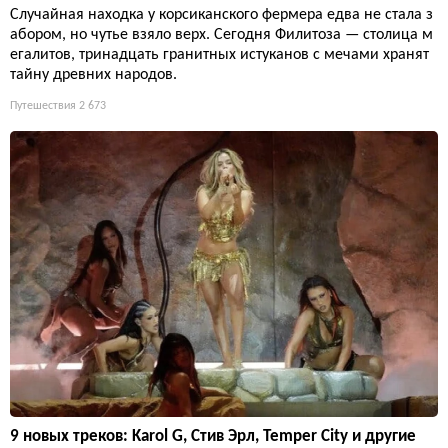
Случайная находка у корсиканского фермера едва не стала з
абором, но чутье взяло верх. Сегодня Филитоза — столица м
егалитов, тринадцать гранитных истуканов с мечами хранят
тайну древних народов.
Путешествия
2 673
9 новых треков: Karol G, Стив Эрл, Temper City и другие