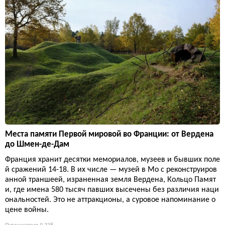
Места памяти Первой мировой во Франции: от Вердена
до Шмен-де-Дам
Франция хранит десятки мемориалов, музеев и бывших поле
й сражений 14-18. В их числе — музей в Мо с реконструиров
анной траншеей, израненная земля Вердена, Кольцо Памят
и, где имена 580 тысяч павших высечены без различия наци
ональностей. Это не аттракционы, а суровое напоминание о
цене войны.