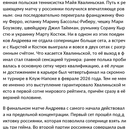
еянная польская теннисистка Майя Хвалиньская. Путь к ре
шающему матчу у россиянки получился впечатляюще ров
ным: она последовательно переиграла француженку Фио
ну Ферро, испанку Марину Бассольс-Риберу, чешку Мари
Боузкову, швейцарку Джил Тайхман, румынку Сорану Кыр
стю и украинку Марту Костюк. Ни в одном из этих поедин
ков Андреева не отдала соперницам больше сета, а встреч
и с Кырстей и Костюк выиграла и вовсе в двух сетах с разгр
омным счётом. Что касается Хвалиньской, то её выход в ф
инал стал главной сенсацией турнира: ранее полька проби
валась в основную сетку через квалификацию, а её лучши
м достижением в карьере был четвертьфинал на скромно
м турнире в Клуж-Напоке в феврале 2026 года. Тем не мен
ее именно это выступление гарантировало Хвалиньской м
есто в первой сотне мирового рейтинга, причём сразу в её
верхней половине.
В финальном матче Андреева с самого начала действовал
а на предельной концентрации. Первый сет прошёл под д
иктовку россиянки, которая позволила сопернице взять ли
шь три гейма. Во второй партии россиянка совершила рыв