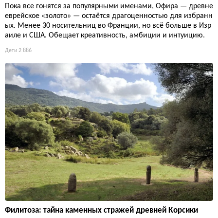
Пока все гонятся за популярными именами, Офира — древне
еврейское «золото» — остаётся драгоценностью для избранн
ых. Менее 30 носительниц во Франции, но всё больше в Изр
аиле и США. Обещает креативность, амбиции и интуицию.
Дети
2 886
Филитоза: тайна каменных стражей древней Корсики