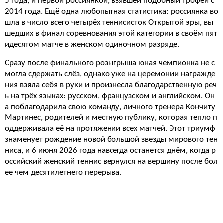
5 года, и первой россиянкой, взявшей подобный трофей с
2014 года. Ещё одна любопытная статистика: россиянка во
шла в число всего четырёх теннисисток Открытой эры, вы
шедших в финал соревнования этой категории в своём пят
идесятом матче в женском одиночном разряде.
Сразу после финального розыгрыша юная чемпионка не с
могла сдержать слёз, однако уже на церемонии награжде
ния взяла себя в руки и произнесла благодарственную реч
ь на трёх языках: русском, французском и английском. Он
а поблагодарила свою команду, личного тренера Кончиту
Мартинес, родителей и местную публику, которая тепло п
оддерживала её на протяжении всех матчей. Этот триумф
знаменует рождение новой большой звезды мирового тен
ниса, и 6 июня 2026 года навсегда останется днём, когда р
оссийский женский теннис вернулся на вершину после бол
ее чем десятилетнего перерыва.