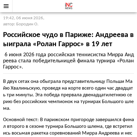
19:42, 06 июня 2026
,
автор: Бородин О.
Российское чудо в Париже: Андреева в
ыиграла «Ролан Гаррос» в 19 лет
6 июня 2026 года российская теннисистка Мирра Анд
реева стала победительницей финала турнира «Ролан
Гаррос».
В двух сетах она обыграла представительницу Польши Ма
йю Хвалиньскую, проведя на корте всего один час двадцат
ь три минуты. Эта победа прервала двенадцатилетнюю се
рию без российских чемпионок на турнирах Большого шле
ма.
Основной текст: В парижском пригороде завершился фина
л второго в сезоне турнира Большого шлема, где встретил
ись восьмая ракетка соревнований Мирра Андреева и нес