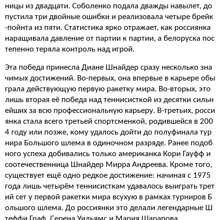
ницы из двадцати. Соболенко подала дважды навылет, до
пустила три двойные ошибки и реализовала четыре брейк
-пойнта из пяти. Статистика ярко отражает, как россиянка
наращивала давление от партии к партии, а белоруска пос
тепенно теряла контроль над игрой.
Эта победа принесла Диане Шнайдер сразу несколько зна
чимых достижений. Во-первых, она впервые в карьере обы
грала действующую первую ракетку мира. Во-вторых, это
лишь вторая её победа над теннисисткой из десятки сильн
ейших за всю профессиональную карьеру. В-третьих, росси
янка стала всего третьей спортсменкой, родившейся в 200
4 году или позже, кому удалось дойти до полуфинала тур
нира Большого шлема в одиночном разряде. Ранее подоб
ного успеха добивались только американка Кори Гауфф и
соотечественница Шнайдер Мирра Андреева. Кроме того,
существует ещё одно редкое достижение: начиная с 1975
года лишь четырём теннисисткам удавалось выиграть трет
ий сет у первой ракетки мира всухую в рамках турниров Б
ольшого шлема. До россиянки это делали легендарные Ш
теффи Граф, Серена Уильямс и Мария Шарапова.