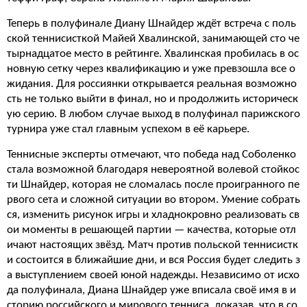
Теперь в полуфинале Диану Шнайдер ждёт встреча с поль
ской теннисисткой Майей Хвалинской, занимающей сто че
тырнадцатое место в рейтинге. Хвалинская пробилась в ос
новную сетку через квалификацию и уже превзошла все о
жидания. Для россиянки открывается реальная возможно
сть не только выйти в финал, но и продолжить историческ
ую серию. В любом случае выход в полуфинал парижского
турнира уже стал главным успехом в её карьере.
Теннисные эксперты отмечают, что победа над Соболенко
стала возможной благодаря невероятной волевой стойкос
ти Шнайдер, которая не сломалась после проигранного пе
рвого сета и сложной ситуации во втором. Умение собрать
ся, изменить рисунок игры и хладнокровно реализовать св
ои моменты в решающей партии — качества, которые отл
ичают настоящих звёзд. Матч против польской теннисистк
и состоится в ближайшие дни, и вся Россия будет следить з
а выступлением своей юной надежды. Независимо от исхо
да полуфинала, Диана Шнайдер уже вписала своё имя в и
сторию российского и мирового тенниса, доказав, что в со