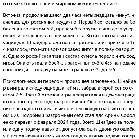
й о смене поколений в мировом женском теннисе.
Встреча, продолжавшаяся два часа четырнадцать минут, н
ачалась для россиянки неудачно. Первый сет остался за Со
боленко со счётом 6:3, причём белоруска выглядела увер
еннее и реализовала свои моменты. Во второй партии сит
уация для Шнайдер стала почти критической: при счёте 1:
4 казалось, что матч вот-вот завершится в пользу фаворит
а. Однако российская теннисистка сумела переломить ход
игры. Она отыграла брейк, а затем при счёте 4:5 на подаче
соперницы — подачу на матч, сравняв счёт до 5:5.
Психологический перелом произошёл мгновенно: Шнайде
р выиграла следующие два гейма, забрав второй сет со сч
ётом 7:5. Третий отрезок игры превратился в демонстраци
ю полного превосходства россиянки. Она не отдала сопер
нице ни одного гейма, выиграв решающую партию со счёт
ом 6:0. Подобный разгромный сета стал для Арины Собол
енко первым с февраля 2024 года. Всего Шнайдер выполн
ила одну подачу навылет, допустила одну двойную ошибк
у и использовала семь моментов для взятия подачи сопер