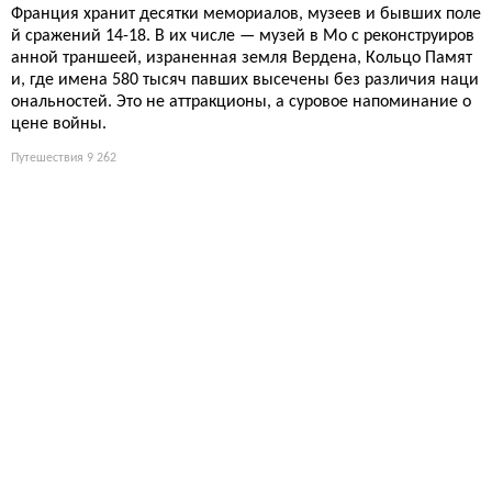
Франция хранит десятки мемориалов, музеев и бывших поле
й сражений 14-18. В их числе — музей в Мо с реконструиров
анной траншеей, израненная земля Вердена, Кольцо Памят
и, где имена 580 тысяч павших высечены без различия наци
ональностей. Это не аттракционы, а суровое напоминание о
цене войны.
Путешествия
9 262