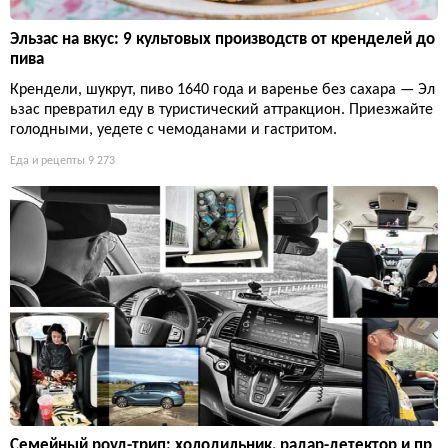
Эльзас на вкус: 9 культовых производств от кренделей до
пива
Крендели, шукрут, пиво 1640 года и варенье без сахара — Эл
ьзас превратил еду в туристический аттракцион. Приезжайте
голодными, уедете с чемоданами и гастритом.
Еда и рецепты
9 273
Семейный роуд-трип: холодильник, радар-детектор и пр