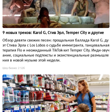
9 новых треков: Karol G, Стив Эрл, Temper City и другие
Обзор девяти свежих песен: прощальная баллада Karol G, ду
эт Стива Эрла с Los Lobos о судьбе иммигранта, танцевальная
терапия Flo и неожиданный TikTok-хит Temper City. Инди-звуч
ание, социальные подтексты и экзистенциальные размышле
ния в новой музыке этой недели.
Шоу-бизнес
2 526