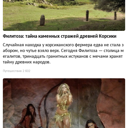
Филитоза: тайна каменных стражей древней Корсики
Случайная находка у корсиканского фермера едва не стала з
абором, но чутье взяло верх. Сегодня Филитоза — столица м
егалитов, тринадцать гранитных истуканов с мечами хранят
тайну древних народов.
Путешествия
2 602