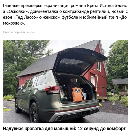
Главные премьеры: экранизация романа Брета Истона Эллис
а «Осколки», документалка о контрабанде рептилий, новый с
езон «Тед Лассо» о женском футболе и юбилейный трип «До
мохозяек».
Кино и сериалы
6 725
Надувная кроватка для малышей: 12 секунд до комфорт