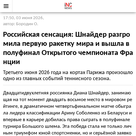
17:50, 03 июня 2026
,
автор: Бородин О.
Российская сенсация: Шнайдер разгро
мила первую ракетку мира и вышла в
полуфинал Открытого чемпионата Фра
нции
Третьего июня 2026 года на кортах Парижа произошло
одно из главных событий теннисного сезона.
Двадцатидвухлетняя россиянка Диана Шнайдер, занимаю
щая на тот момент двадцать восьмое место в мировом ре
йтинге, в драматичном четвертьфинальном матче обыгра
ла лидера классификации Арину Соболенко из Беларуси и
впервые в карьере добилась права сыграть в полуфинале
турнира Большого шлема. Эта победа стала не только лич
ным триумфом юной спортсменки, но и серьёзной заявко