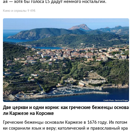
ая — хотя бы голоса L5 дадут немного ностальгии.
Кино и сериалы
9 496
Две церкви и одни корни: как греческие беженцы основа
ли Каржезе на Корсике
Греческие беженцы основали Каржезе в 1676 году. Их потом
ки сохранили язык и веру; католический и православный хра